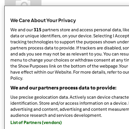
We Care About Your Privacy
We and our
315
partners store and access personal data, lik
sob., 09/14/2013 - 16:56
#4
data or unique identifiers, on your device. Selecting I Accep
Dziekuje serdecznie za podpowiedz! Zaraz sobie
tracking technologies to support the purposes shown under
przegladne i zobacze co warto zrobic
partners process data to provide. If trackers are disabled, 
and ads you see may not be as relevant to you. You can resu
menu to change your choices or withdraw consent at any ti
Góra strony
the Show Purposes link on the bottom of the webpage .Your 
have effect within our Website. For more details, refer to ou
Zaloguj
lub
zarejestruj się
aby dodawać
Policy.
komentarze
We and our partners process data to provide:
Use precise geolocation data. Actively scan device character
Daggie
identification. Store and/or access information on a device.
(niezweryfikowany)
advertising and content, advertising and content measure
audience research and services development.
List of Partners (vendors)