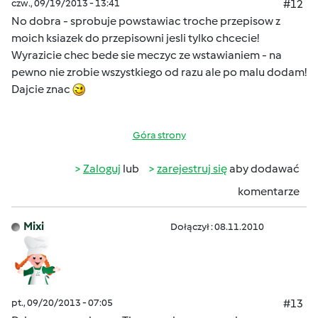
czw., 09/19/2013 - 13:41
#12
No dobra - sprobuje powstawiac troche przepisow z
moich ksiazek do przepisowni jesli tylko chcecie!
Wyrazicie chec bede sie meczyc ze wstawianiem - na
pewno nie zrobie wszystkiego od razu ale po malu dodam!
Dajcie znac
Góra strony
Zaloguj
lub
zarejestruj się
aby dodawać
komentarze
Mixi
Dołączył : 08.11.2010
pt., 09/20/2013 - 07:05
#13