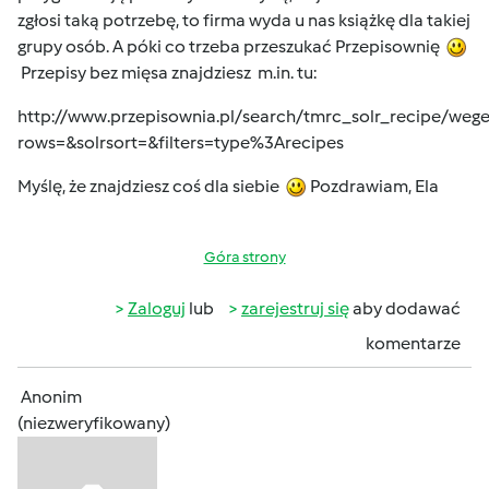
zgłosi taką potrzebę, to firma wyda u nas książkę dla takiej
grupy osób. A póki co trzeba przeszukać Przepisownię
Przepisy bez mięsa znajdziesz m.in. tu:
http://www.przepisownia.pl/search/tmrc_solr_recipe/we
rows=&solrsort=&filters=type%3Arecipes
Myślę, że znajdziesz coś dla siebie
Pozdrawiam, Ela
Góra strony
Zaloguj
lub
zarejestruj się
aby dodawać
komentarze
Anonim
(niezweryfikowany)