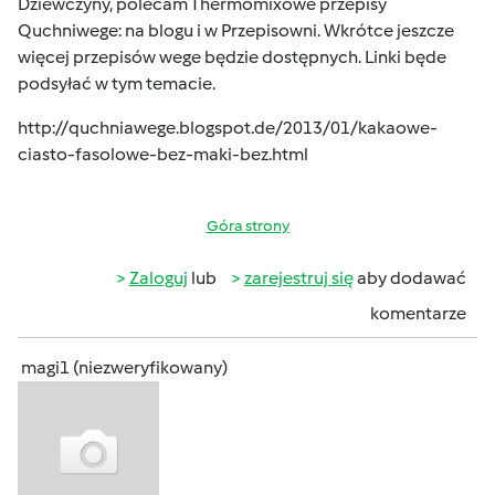
Dziewczyny, polecam Thermomixowe przepisy
Quchniwege: na blogu i w Przepisowni. Wkrótce jeszcze
więcej przepisów wege będzie dostępnych. Linki będe
podsyłać w tym temacie.
http://quchniawege.blogspot.de/2013/01/kakaowe-
ciasto-fasolowe-bez-maki-bez.html
Góra strony
Zaloguj
lub
zarejestruj się
aby dodawać
komentarze
magi1 (niezweryfikowany)