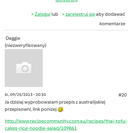
Góra strony
Zaloguj
lub
zarejestruj się
aby dodawać
komentarze
Daggie
(niezweryfikowany)
śr., 09/25/2013 - 20:30
#20
Ja dzisiaj wyprobowalam przepis z australijskiej
przepisowni, link ponizej
http://www.recipecommunity.com.au/recipes/thai-tofu-
cakes-rice-noodle-salad/109861