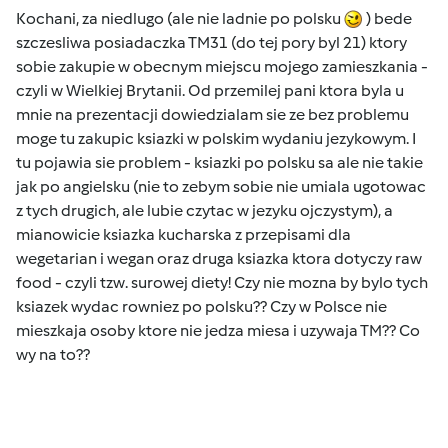
Kochani, za niedlugo (ale nie ladnie po polsku
) bede
szczesliwa posiadaczka TM31 (do tej pory byl 21) ktory
sobie zakupie w obecnym miejscu mojego zamieszkania -
czyli w Wielkiej Brytanii. Od przemilej pani ktora byla u
mnie na prezentacji dowiedzialam sie ze bez problemu
moge tu zakupic ksiazki w polskim wydaniu jezykowym. I
tu pojawia sie problem - ksiazki po polsku sa ale nie takie
jak po angielsku (nie to zebym sobie nie umiala ugotowac
z tych drugich, ale lubie czytac w jezyku ojczystym), a
mianowicie ksiazka kucharska z przepisami dla
wegetarian i wegan oraz druga ksiazka ktora dotyczy raw
food - czyli tzw. surowej diety! Czy nie mozna by bylo tych
ksiazek wydac rowniez po polsku?? Czy w Polsce nie
mieszkaja osoby ktore nie jedza miesa i uzywaja TM?? Co
wy na to??