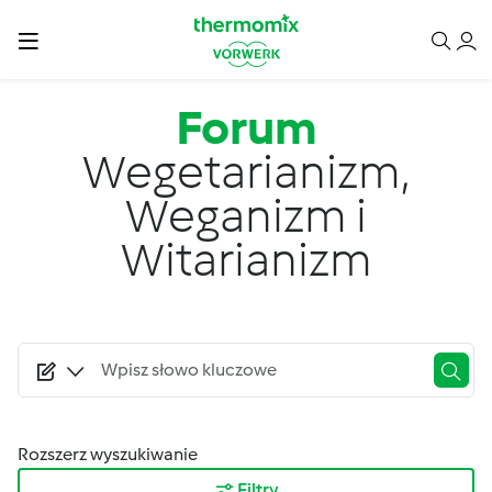
Przejdź do treści
Forum
Wegetarianizm,
Weganizm i
Witarianizm
Rozszerz wyszukiwanie
Filtry