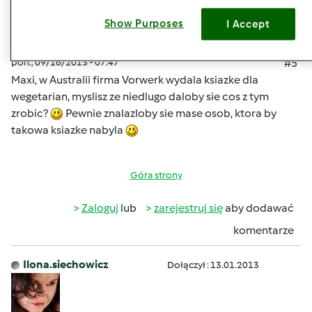
Show Purposes
I Accept
pon., 09/16/2013 - 07:47
#5
Maxi, w Australii firma Vorwerk wydala ksiazke dla
wegetarian, myslisz ze niedlugo daloby sie cos z tym
zrobic?
Pewnie znalazloby sie mase osob, ktora by
takowa ksiazke nabyla
Góra strony
Zaloguj
lub
zarejestruj się
aby dodawać
komentarze
Ilona.siechowicz
Dołączył : 13.01.2013