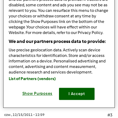
disabled, some content and ads you see may not be as
Maszoperia
WINO GRZANE WSAM RAZ DO WIGILIJNEJ
relevant to you. You can resurface this menu to change
KOLACJI
morelka984
Cynamonki
Ruda
EXPRESOWE
your choices or withdraw consent at any time by
PIERNICZKI
RUDEK76
PROSTY ŚWIĄTECZNY
clicking the Show Purposes link on the bottom of the
MAKOWIEC
tuska20051
Babka drożdżowa superkowa
webpage .Your choices will have effect within our
Website. For more details, refer to our Privacy Policy.
Vigosz
We and our partners process data to provide:
Use precise geolocation data. Actively scan device
Góra strony
characteristics for identification. Store and/or access
information on a device. Personalised advertising and
Zaloguj
lub
zarejestruj się
aby dodawać
content, advertising and content measurement,
audience research and services development.
komentarze
List of Partners (vendors)
Mixi
Dołączył : 08.11.2010
Show Purposes
I Accept
czw., 12/15/2011 - 12:59
#3