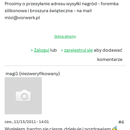
Prosimy o przesyłanie adresu wysyłki nagród - foremka
silikonowa i broszura świąteczna - na mail
mixi@vorwerk.pl
Góra strony
Zaloguj
lub
zarejestruj się
aby dodawać
komentarze
magi1 (niezweryfikowany)
czw., 12/15/2011 - 14:01
#4
Wysłałam, bardzo się cieszę, dziekuję i pozdrawiam