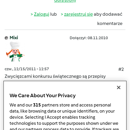
Góra strony
Zaloguj
lub
zarejestruj się
aby dodawać
komentarze
Mixi
Dołączył : 08.11.2010
czw., 12/15/2011 - 12:57
#2
Zwycięzcami konkursu świątecznego są przepisy
następujących użytkowników:
Jarska pasta na wigilijne śniadanie
Agtatka
Tort
We Care About Your Privacy
świąteczny
ewaks
ŚWIĄTECZNA TARTA
gabi49
We and our
315
partners store and access personal
Piernikowe babeczki
klaudia_ko
Trufle czekoladowo-
data, like browsing data or unique identifiers, on your
miodowe z twarogu
lidien
Świąteczny sernik z kokosem i
device. Selecting I Accept enables tracking
skórką pomarańczową
magi1
Świąteczna żurawina
technologies to support the purposes shown under we
do mięs z gruszkami, pomarańczami i miodem
and our partners process data to provide. If trackers are