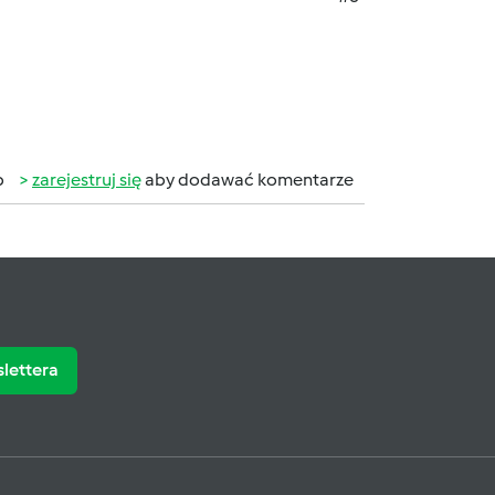
b
zarejestruj się
aby dodawać komentarze
slettera