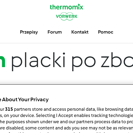
Przepisy
Forum
Kontakt
Pomoc
m
placki po zb
 About Your Privacy
our
315
partners store and access personal data, like browsing dat
rs, on your device. Selecting I Accept enables tracking technologi
he purposes shown under we and our partners process data to prov
 po:
Wyników na stronę:
are disabled, some content and ads you see may not be as relevan
owsze wyniki
10