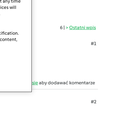
t any time
ces will
.
6 |
Ostatni wpis
ification.
 content,
#1
b
zarejestruj się
aby dodawać komentarze
#2