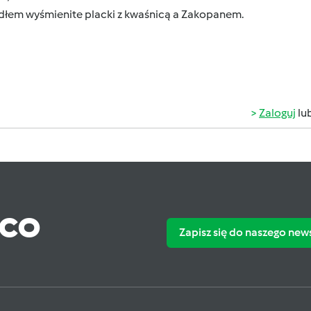
adłem wyśmienite placki z kwaśnicą a Zakopanem.
Zaloguj
lu
ąco
Zapisz się do naszego new