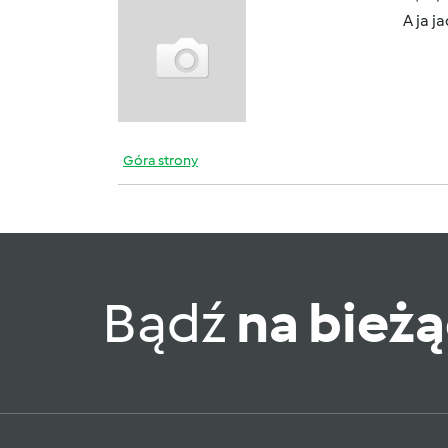
A ja j
Góra strony
Bądź
na bież