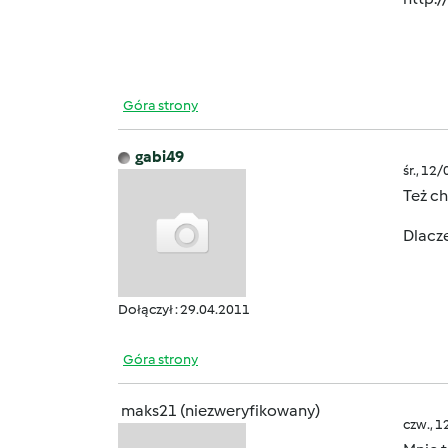
Góra strony
gabi49
śr., 12
Też ch
Dlacz
Dołączył : 29.04.2011
Góra strony
maks21 (niezweryfikowany)
czw., 1