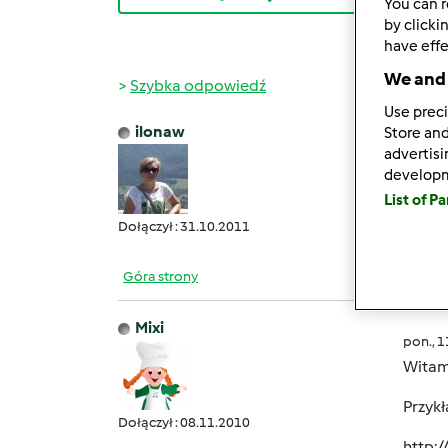
You can r
by clicki
have effe
We and 
Szybka odpowiedź
Use preci
ilonaw
Store and
pon., 
advertis
szuka
develop
List of P
Dołączył : 31.10.2011
Góra strony
Mixi
pon., 
Witam
Przykł
Dołączył : 08.11.2010
http: