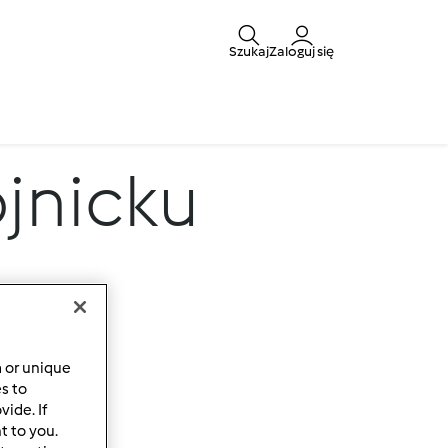
Szukaj
Zaloguj się
ojnicku
a or unique
es to
ide. If
t to you.