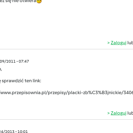
eż się nie otwiera
Zaloguj
lu
/09/2011 - 07:47
,
 sprawdzić ten link:
//www.przepisownia.pl/przepisy/placki-zb%C3%B3jnickie/340
Zaloguj
lu
/24/2013 - 10:01