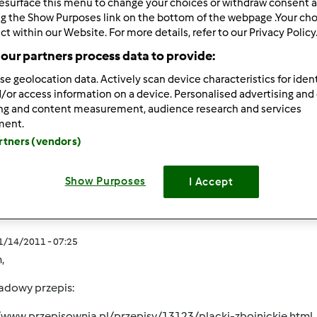
esurface this menu to change your choices or withdraw consent a
ng the Show Purposes link on the bottom of the webpage .Your choi
ct within our Website. For more details, refer to our Privacy Policy
our partners process data to provide:
se geolocation data. Actively scan device characteristics for ident
/or access information on a device. Personalised advertising and
11/14/2011 - 07:21
ing and content measurement, audience research and services
m przepisu na placki ziemniaczane do gulaszu
ment.
artners (vendors)
Show Purposes
I Accept
Zaloguj
lu
11/14/2011 - 07:25
,
adowy przepis:
//www.przepisownia.pl/przepisy/13123/placki-zbojnickie.html