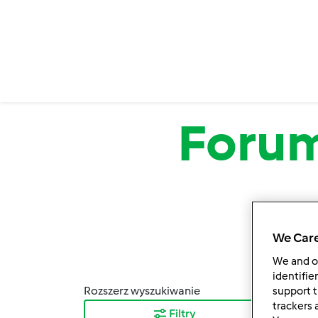
Przejdź do treści
Foru
We Care
We and 
identifie
Rozszerz wyszukiwanie
support t
Sortuj
trackers 
Filtry
Najn