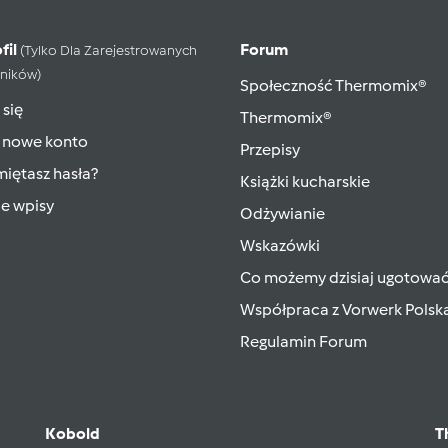
fil
Forum
(tylko Dla Zarejestrowanych
ników)
Społeczność Thermomix®
 się
Thermomix®
 nowe konto
Przepisy
iętasz hasła?
Książki kucharskie
ie wpisy
Odżywianie
Wskazówki
Co możemy dzisiaj ugotowa
Współpraca z Vorwerk Polsk
Regulamin Forum
Kobold
T