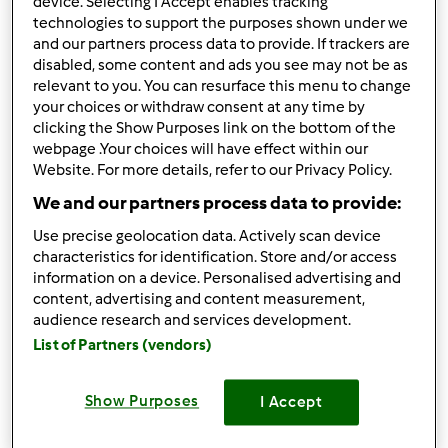
device. Selecting I Accept enables tracking
technologies to support the purposes shown under we
Góra strony
and our partners process data to provide. If trackers are
disabled, some content and ads you see may not be as
Zaloguj
lub
zarejestruj się
aby dodawać
relevant to you. You can resurface this menu to change
komentarze
your choices or withdraw consent at any time by
clicking the Show Purposes link on the bottom of the
webpage .Your choices will have effect within our
Anonim
Website. For more details, refer to our Privacy Policy.
(niezweryfikowany)
We and our partners process data to provide:
Use precise geolocation data. Actively scan device
characteristics for identification. Store and/or access
information on a device. Personalised advertising and
content, advertising and content measurement,
audience research and services development.
List of Partners (vendors)
wt., 04/07/2020 - 18:03
#2
Cześć, jestem tutaj nowa! życzę miłego wieczoru!
--------------------
Show Purposes
I Accept
http://szarlotte.pl/tabletki-na-odchudznie-slimberry-
opinie