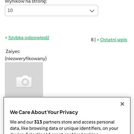
Wyników na stronę:
10
Szybka odpowiedź
8 |
Ostatni wpis
Zaiyec
(niezweryfikowany)
śr., 04/08/2020 - 04:59
#1
We Care About Your Privacy
Nie sądzę, żeby cokolwiek mogło ci już pomóc, naprawdę.
We and our
313
partners store and access personal
Tak to po prostu działa.
data, like browsing data or unique identifiers, on your