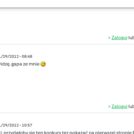
Zaloguj
lu
1/29/2012 - 08:48
widzę. gapa ze mnie
Zaloguj
lu
1/29/2012 - 10:57
i, przydałoby sie ten konkurs tez pokazać na pierwszej stronie