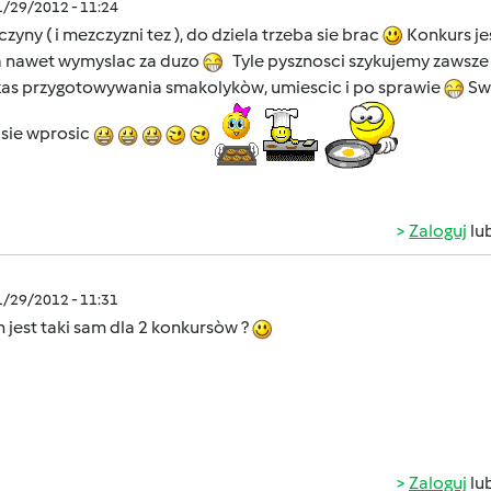
1/29/2012 - 11:24
zyny ( i mezczyzni tez ), do dziela trzeba sie brac
Konkurs jes
a nawet wymyslac za duzo
Tyle pysznosci szykujemy zawsze 
as przygotowywania smakolykòw, umiescic i po sprawie
Sw
 sie wprosic
Zaloguj
lu
1/29/2012 - 11:31
 jest taki sam dla 2 konkursòw ?
Zaloguj
lu