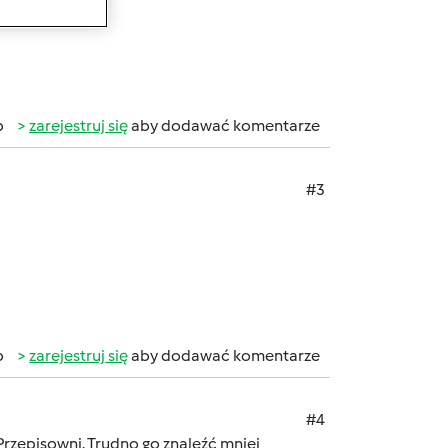
b
zarejestruj się
aby dodawać komentarze
#3
b
zarejestruj się
aby dodawać komentarze
#4
 Przepisowni. Trudno go znaleźć mniej