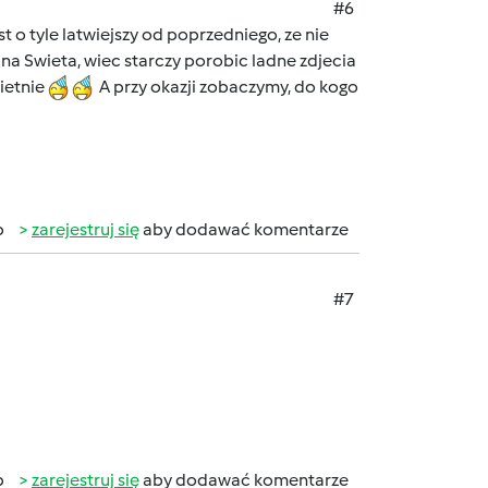
#6
t o tyle latwiejszy od poprzedniego, ze nie
na Swieta, wiec starczy porobic ladne zdjecia
ietnie
A przy okazji zobaczymy, do kogo
b
zarejestruj się
aby dodawać komentarze
#7
b
zarejestruj się
aby dodawać komentarze