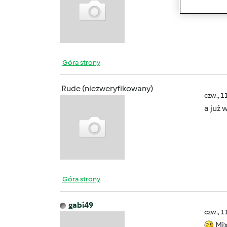
Góra strony
Rude (niezweryfikowany)
czw., 1
a już 
Góra strony
gabi49
czw., 1
Mix