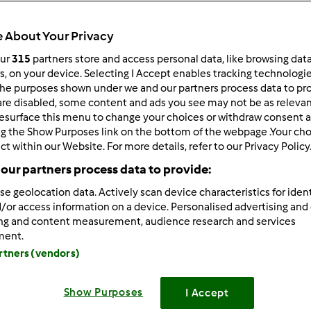
 About Your Privacy
our
315
partners store and access personal data, like browsing dat
rs, on your device. Selecting I Accept enables tracking technologi
he purposes shown under we and our partners process data to prov
1/29/2012 - 08:36
are disabled, some content and ads you see may not be as relevan
esurface this menu to change your choices or withdraw consent a
ji naszych urodzin i zbliżających się Świąt zapraszamy do konk
ng the Show Purposes link on the bottom of the webpage .Your choi
góły pod naszym linkiem:
ct within our Website. For more details, refer to our Privacy Policy
our partners process data to provide:
//thermomix.vorwerk.com/fileadmin/data/pl/pdf/02_main-
ation/02_Recipes_and_promotion/02_News_and_promotio
se geolocation data. Actively scan device characteristics for ident
/or access information on a device. Personalised advertising and
ing and content measurement, audience research and services
ment.
Zaloguj
lu
artners (vendors)
1/29/2012 - 08:43
Show Purposes
I Accept
a ten drugi konkurs dotyczący hasła "czym jest dla mnie TM" ?