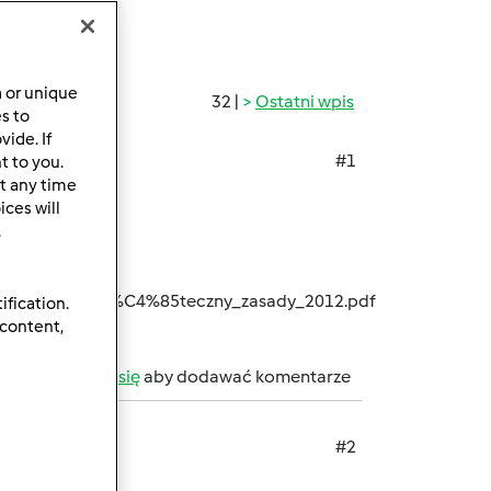
a or unique
32 |
Ostatni wpis
es to
ide. If
#1
t to you.
t any time
ursu!
ces will
.
ns/%C5%9Awi%C4%85teczny_zasady_2012.pdf
ification.
 content,
b
zarejestruj się
aby dodawać komentarze
#2