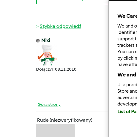
We Care
Szybka odpowiedź
We and 
identifie
support t
Mixi
czw., 1
trackers 
You can r
Z okaz
by clicki
Szcze
have effe
Dołączył : 08.11.2010
We and 
http:
navog
Use preci
Store and
advertis
develop
Góra strony
List of P
Rude (niezweryfikowany)
czw., 1
Mixi, 