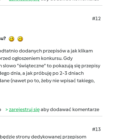
#12
su?
 odtatnio dodanych przepisów a jak klikam
i przed ogłoszeniem konkursu. Gdy
 slowo "świąteczne" to pokazują się przepisy
ego dnia, a jak próbuję po 2-3 dniach
dane (nawet po to, żeby nie wpisać takiego,
b
zarejestruj się
aby dodawać komentarze
#13
ie będzie strony dedykowanej przepisom