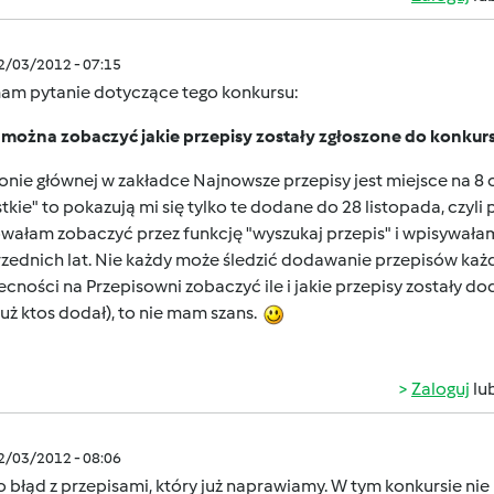
12/03/2012 - 07:15
mam pytanie dotyczące tego konkursu:
 można zobaczyć jakie przepisy zostały zgłoszone do konkur
onie głównej w zakładce Najnowsze przepisy jest miejsce na 8
tkie" to pokazują mi się tylko te dodane do 28 listopada, czyl
ałam zobaczyć przez funkcję "wyszukaj przepis" i wpisywałam
zednich lat. Nie każdy może śledzić dodawanie przepisów każd
cności na Przepisowni zobaczyć ile i jakie przepisy zostały do
już ktos dodał), to nie mam szans.
Zaloguj
lu
12/03/2012 - 08:06
o błąd z przepisami, który już naprawiamy. W tym konkursie n