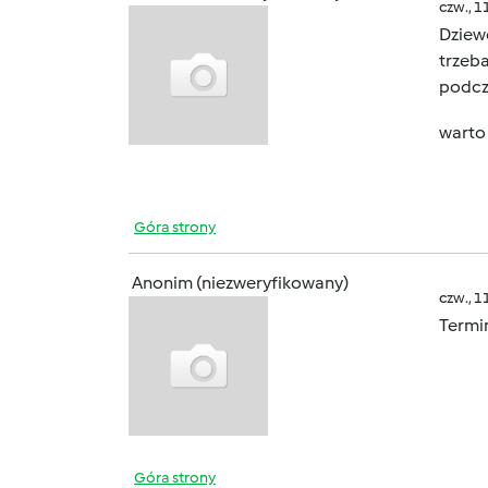
czw., 1
Dziewc
trzeb
podcz
warto
Góra strony
Anonim (niezweryfikowany)
czw., 1
Termin
Góra strony