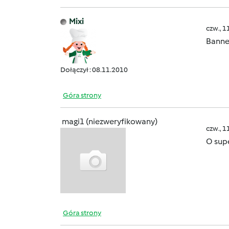
Mixi
czw., 1
Banner
Dołączył : 08.11.2010
Góra strony
magi1 (niezweryfikowany)
czw., 1
O sup
Góra strony