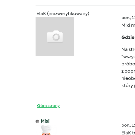
ElaK (niezweryfikowany)
pon., 
Mixi 
Gdzie
Na str
"wszys
próbow
z popr
nieobe
który 
Góra strony
Mixi
pon., 
ElaK t