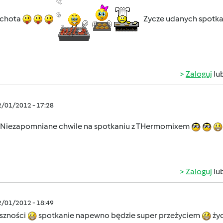
ychota
Zycze udanych spotk
Zaloguj
lu
2/01/2012 - 17:28
Niezapomniane chwile na spotkaniu z THermomixem
Zaloguj
lu
2/01/2012 - 18:49
yszności
spotkanie napewno będzie super przeżyciem
życ