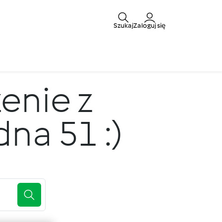
Szukaj
Zaloguj się
enie z
a 51 :)