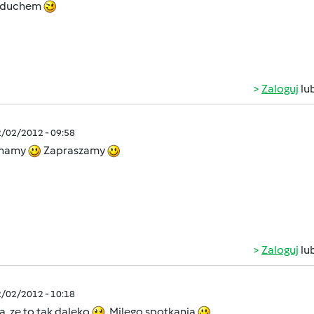
 duchem
Zaloguj
lu
2/02/2012 - 09:58
ynamy
Zapraszamy
Zaloguj
lu
2/02/2012 - 10:18
, ze to tak daleko
Milego spotkania