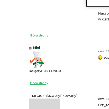
Nasi 
w kuc
Góra strony
Mixi
czw., 1
sup
Dołączył : 08.11.2010
Góra strony
martad (niezweryfikowany)
czw., 1
Przyg