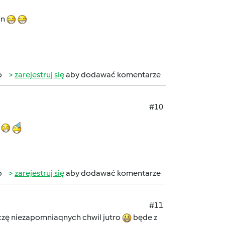
an
b
zarejestruj się
aby dodawać komentarze
#10
b
zarejestruj się
aby dodawać komentarze
#11
zę niezapomniaqnych chwil jutro
będe z