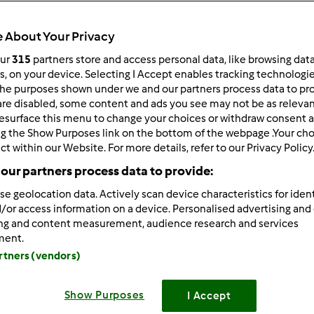
 po:
Wyników na stronę:
 About Your Privacy
owsze wyniki
10
our
315
partners store and access personal data, like browsing dat
rs, on your device. Selecting I Accept enables tracking technologi
he purposes shown under we and our partners process data to prov
are disabled, some content and ads you see may not be as relevan
esurface this menu to change your choices or withdraw consent a
ng the Show Purposes link on the bottom of the webpage .Your choi
ct within our Website. For more details, refer to our Privacy Policy
1/22/2012 - 08:51
wni Państwo,
our partners process data to provide:
yjnie 2 razy w roku organizujemy dla naszych klientów Dni Otw
se geolocation data. Actively scan device characteristics for ident
zamy 25 listopada i 2 grudnia 2012r.
/or access information on a device. Personalised advertising and
ing and content measurement, audience research and services
łodnej 51 (budynek Warsaw Trade Tower – I piętro)
ment.
artners (vendors)
zinach 11
00
– 17
00
.
otujemy dla Państwa stoły zastawione potrawami Bożonarod
Show Purposes
I Accept
ejrzenia
Thermomixa
podczas pracy oraz degustacji przygot