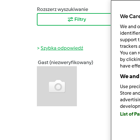
Rozszerz wyszukiwanie
Sortuj
We Care
Filtry
Najn
We and 
identifie
support t
trackers 
Szybka odpowiedź
You can r
by clicki
Gast (niezweryfikowany)
have effe
czw., 1
Szano
We and 
Tradyc
Use preci
Zapras
Store and
advertis
ul. Ch
develop
List of P
w god
Przyg
do ob