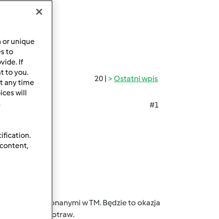
a or unique
es to
ide. If
t to you.
20 |
Ostatni wpis
t any time
ces will
.
#1
arte.
ification.
 content,
zeniowymi
, wykonanymi w TM. Będzie to okazja
owanych w nim potraw.