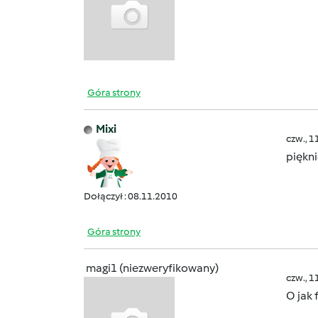
Góra strony
Mixi
czw., 1
piękn
Dołączył : 08.11.2010
Góra strony
magi1 (niezweryfikowany)
czw., 1
O jak 