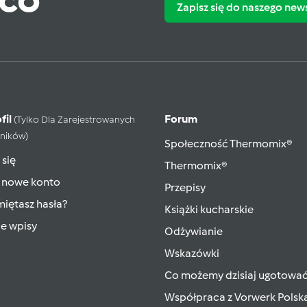
Zapisz się do naszego new
fil
Forum
(tylko Dla Zarejestrowanych
ników)
Społeczność Thermomix®
 się
Thermomix®
 nowe konto
Przepisy
iętasz hasła?
Książki kucharskie
ie wpisy
Odżywianie
Wskazówki
Co możemy dzisiaj ugotowa
Współpraca z Vorwerk Polsk