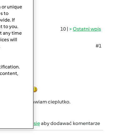
a or unique
es to
ide. If
t to you.
10 |
Ostatni wpis
t any time
ces will
#1
.
ification.
 content,
WNYM SPRZĘTEM
ę swoimi. Pozdrawiam cieplutko.
b
zarejestruj się
aby dodawać komentarze