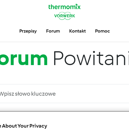
Przepisy
Forum
Kontakt
Pomoc
orum
Powitan
 po:
Wyników na stronę:
 About Your Privacy
owsze wyniki
10