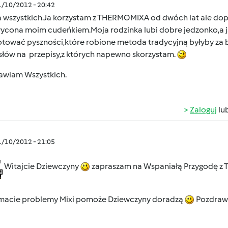
1/10/2012 - 20:42
 wszystkich.Ja korzystam z THERMOMIXA od dwóch lat ale dopie
ycona moim cudeńkiem.Moja rodzinka lubi dobre jedzonko,a j
otować pyszności,które robione metoda tradycyjną byłyby za 
łów na przepisy,z których napewno skorzystam.
awiam Wszystkich.
Zaloguj
lu
1/10/2012 - 21:05
Witajcie Dziewczyny
zapraszam na Wspaniałą Przygodę z
i macie problemy Mixi pomoże Dziewczyny doradzą
Pozdraw