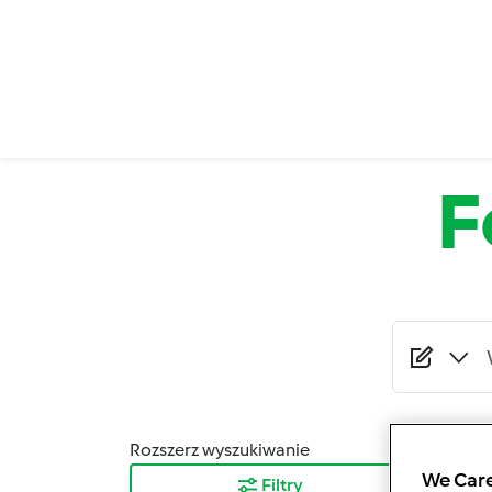
Przejdź do treści
F
Rozszerz wyszukiwanie
Sortuj
We Care
Filtry
Najn