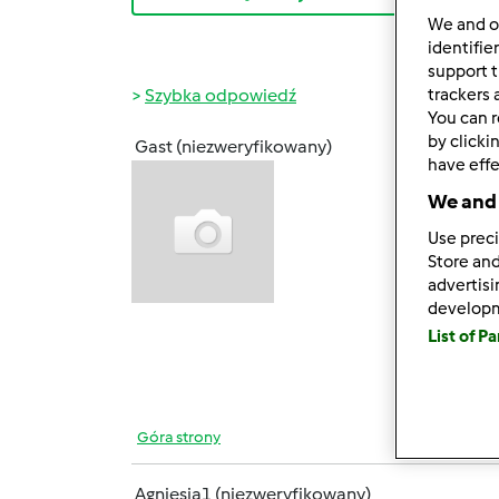
We and 
identifie
support t
trackers 
Szybka odpowiedź
You can r
by clicki
Gast (niezweryfikowany)
sob., 1
have effe
Serde
We and 
Use preci
Zaczę
Store and
advertis
develop
I jak
List of P
Bardzo
Góra strony
Agniesia1 (niezweryfikowany)