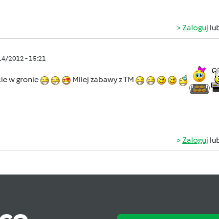
Zaloguj
lu
/14/2012 - 15:21
ie w gronie
Milej zabawy z TM
Zaloguj
lu
ąco