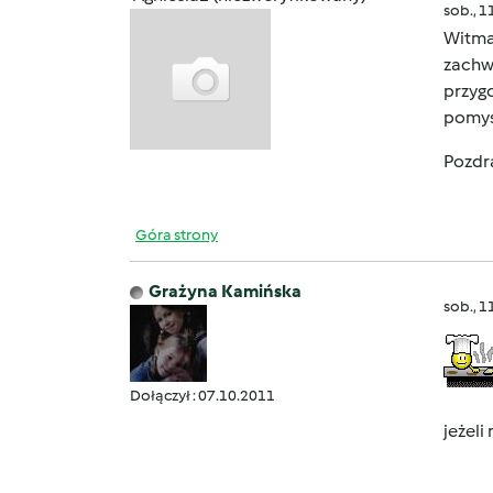
sob., 1
Witma
zachw
przyg
pomys
Pozdr
Góra strony
Grażyna Kamińska
sob., 1
Dołączył : 07.10.2011
jeżel