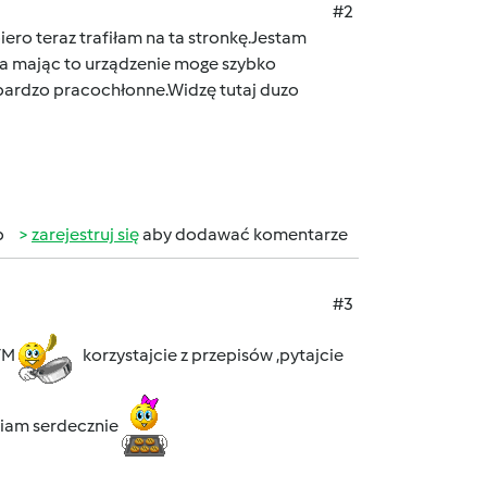
#2
ro teraz trafiłam na ta stronkę.Jestam
a mając to urządzenie moge szybko
bardzo pracochłonne.Widzę tutaj duzo
b
zarejestruj się
aby dodawać komentarze
#3
 TM
korzystajcie z przepisów ,pytajcie
iam serdecznie