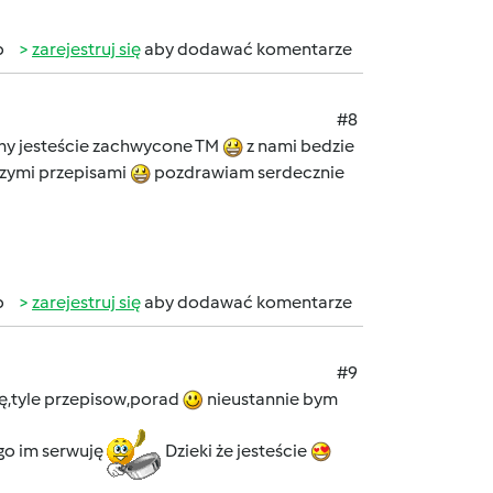
b
zarejestruj się
aby dodawać komentarze
#8
ak my jesteście zachwycone TM
z nami bedzie
szymi przepisami
pozdrawiam serdecznie
b
zarejestruj się
aby dodawać komentarze
#9
ę,tyle przepisow,porad
nieustannie bym
go im serwuję
Dzieki że jesteście