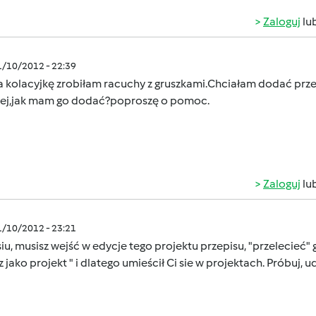
Zaloguj
lu
1/10/2012 - 22:39
a kolacyjkę zrobiłam racuchy z gruszkami.Chciałam dodać przep
lej,jak mam go dodać?poproszę o pomoc.
Zaloguj
lu
1/10/2012 - 23:21
iu, musisz wejść w edycje tego projektu przepisu, "przelecieć" g
z jako projekt " i dlatego umieścił Ci sie w projektach. Próbuj, ud