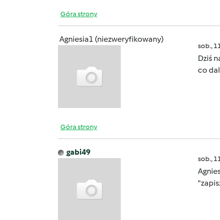
Góra strony
Agniesia1 (niezweryfikowany)
sob., 1
Dziś n
co da
Góra strony
gabi49
sob., 1
Agnies
"zapis