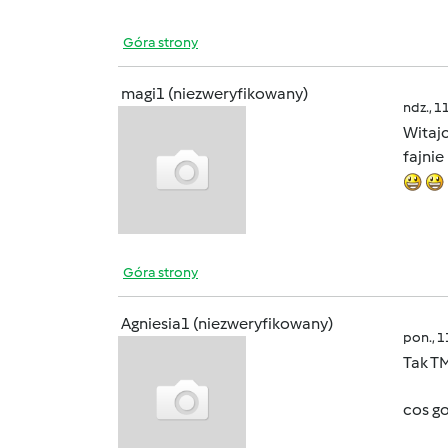
Góra strony
magi1 (niezweryfikowany)
ndz., 1
Witaj
fajni
Góra strony
Agniesia1 (niezweryfikowany)
pon., 
Tak T
cos g