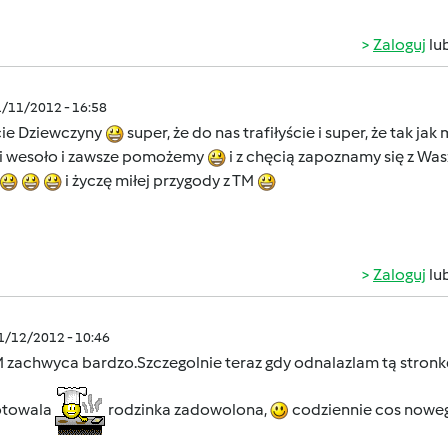
Zaloguj
lu
1/11/2012 - 16:58
cie Dziewczyny
super, że do nas trafiłyście i super, że tak j
e i wesoło i zawsze pomożemy
i z chęcią zapoznamy się z Wa
i życzę miłej przygody z TM
Zaloguj
lu
11/12/2012 - 10:46
M zachwyca bardzo.Szczegolnie teraz gdy odnalazlam tą stronk
otowala
rodzinka zadowolona,
codziennie cos nowe