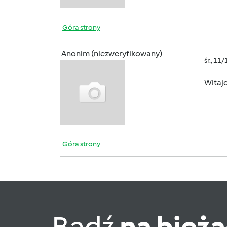
Góra strony
Anonim (niezweryfikowany)
śr., 11
Witajc
Góra strony
Bądź
na bież