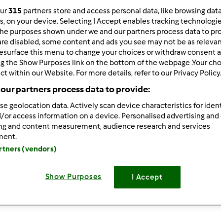
our
315
partners store and access personal data, like browsing dat
rs, on your device. Selecting I Accept enables tracking technologi
he purposes shown under we and our partners process data to prov
are disabled, some content and ads you see may not be as relevan
esurface this menu to change your choices or withdraw consent a
ng the Show Purposes link on the bottom of the webpage .Your choi
1/10/2012 - 18:49
ct within our Website. For more details, refer to our Privacy Policy
cznie wszystkich witam!
our partners process data to provide:
se geolocation data. Actively scan device characteristics for ident
łam właśnie swoją PRZYGODĘ Z THERMOMIXEM
/or access information on a device. Personalised advertising and
ing and content measurement, audience research and services
ment.
 widzę, nie jestem osamotniona w zachwycie nad tym CUDO
artners (vendors)
 chętnie skorzystam zWaszych pomysłów i obiecuję dzielić si
Show Purposes
I Accept
Zaloguj
lu