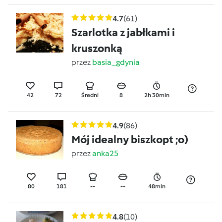
4.7
(61)
Szarlotka z jabłkami i
kruszonką
przez
basia_gdynia
42
72
Średni
8
2h 30min
4.9
(86)
Mój idealny biszkopt ;o)
przez
anka25
80
181
--
--
48min
4.8
(10)