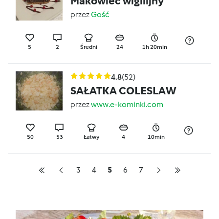
Makowiec wigilijny
przez
Gość
5
2
Średni
24
1h 20min
4.8
(52)
SAŁATKA COLESLAW
przez
www.e-kominki.com
50
53
Łatwy
4
10min
3
4
5
6
7