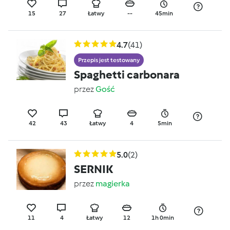
15
27
Łatwy
--
45min
4.7
(41)
Przepis jest testowany
Spaghetti carbonara
przez
Gość
42
43
Łatwy
4
5min
5.0
(2)
SERNIK
przez
magierka
11
4
Łatwy
12
1h 0min