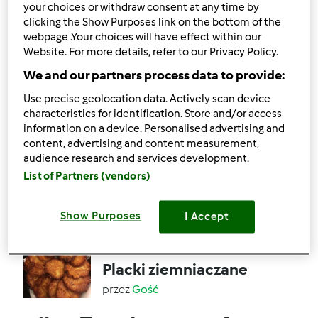
your choices or withdraw consent at any time by
przez
zofia1951
clicking the Show Purposes link on the bottom of the
webpage .Your choices will have effect within our
Website. For more details, refer to our Privacy Policy.
3
15
Łatwy
20
1h 30min
We and our partners process data to provide:
Use precise geolocation data. Actively scan device
Chleb z ziaren bez
characteristics for identification. Store and/or access
information on a device. Personalised advertising and
(mąki, drożdży)
content, advertising and content measurement,
przez
Gość
audience research and services development.
List of Partners (vendors)
2
1
Łatwy
500
1h 40min
Show Purposes
I Accept
4.7
(14)
Placki ziemniaczane
przez
Gość