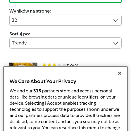
Wyników na stronę:
12
Sortuj po:
Trendy
3.0
(2)
Ciasto dyniowe
We Care About Your Privacy
przez
JaroslawP
We and our
315
partners store and access personal
data, like browsing data or unique identifiers, on your
2
1
Łatwy
7
1h 45min
device. Selecting I Accept enables tracking
technologies to support the purposes shown under we
and our partners process data to provide. If trackers are
4.4
(12)
disabled, some content and ads you see may not be as
Sernik wiedeński
relevant to you. You can resurface this menu to change