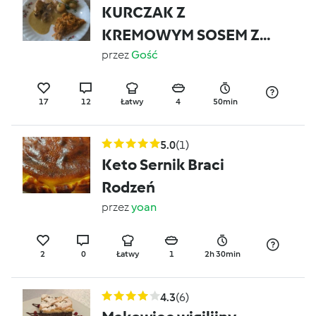
KURCZAK Z
KREMOWYM SOSEM Z
WARZYWAMI
przez
Gość
17
12
Łatwy
4
50min
5.0
(1)
Keto Sernik Braci
Rodzeń
przez
yoan
2
0
Łatwy
1
2h 30min
4.3
(6)