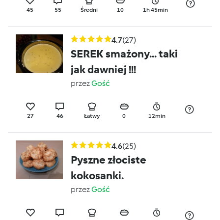
45
55
Średni
10
1h 45min
4.7
(27)
SEREK smażony... taki
jak dawniej !!!
przez
Gość
27
46
Łatwy
0
12min
4.6
(25)
Pyszne złociste
kokosanki.
przez
Gość