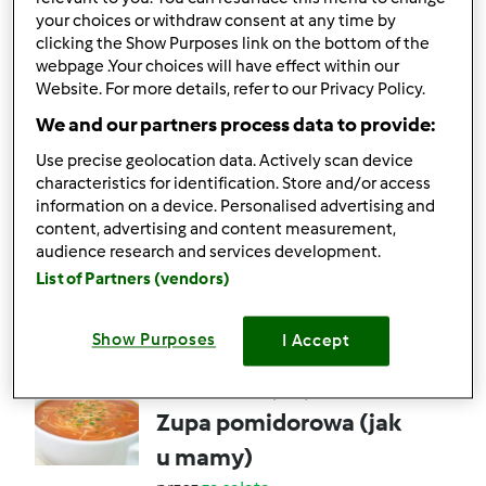
przez
Gość
your choices or withdraw consent at any time by
clicking the Show Purposes link on the bottom of the
webpage .Your choices will have effect within our
Website. For more details, refer to our Privacy Policy.
9
11
Łatwy
4
35min
We and our partners process data to provide:
4.8
(41)
Use precise geolocation data. Actively scan device
Sernik z rosą - lekki jak
characteristics for identification. Store and/or access
information on a device. Personalised advertising and
chmurka
content, advertising and content measurement,
przez
Gość
audience research and services development.
List of Partners (vendors)
32
74
Średni
25
2h 40min
Show Purposes
I Accept
4.6
(165)
Zupa pomidorowa (jak
u mamy)