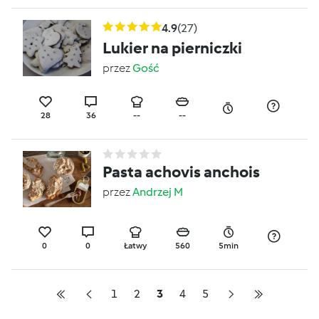
4.9
(27)
Lukier na pierniczki
przez
Gość
28
36
--
--
Pasta achovis anchois
przez
Andrzej M
0
0
Łatwy
560
5min
1
2
3
4
5