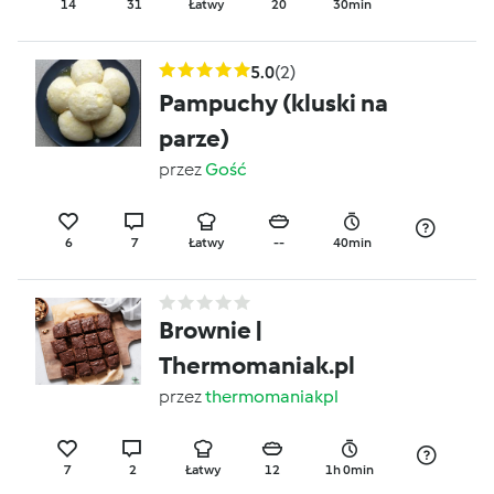
14
31
Łatwy
20
30min
5.0
(2)
Pampuchy (kluski na
parze)
przez
Gość
6
7
Łatwy
--
40min
Brownie |
Thermomaniak.pl
przez
thermomaniakpl
7
2
Łatwy
12
1h 0min