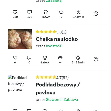
przez
za sałatą
210
178
Łatwy
5
1h 0min
5.0
(1)
Chałka na słodko
przez
iwosta50
6
0
Łatwy
--
1h 55min
4.7
(52)
Podkład bezowy /
pavlova
przez
Sławomir Zabawa