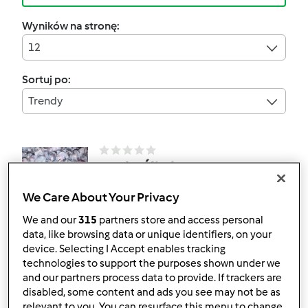
Wyników na stronę:
12
Sortuj po:
Trendy
CzekoŚliwka
przez
Gość
We Care About Your Privacy
We and our
315
partners store and access personal
data, like browsing data or unique identifiers, on your
0
1
Łatwy
100
1h 0min
device. Selecting I Accept enables tracking
technologies to support the purposes shown under we
and our partners process data to provide. If trackers are
4.8
(16)
disabled, some content and ads you see may not be as
Zupa ogórkowa
relevant to you. You can resurface this menu to change