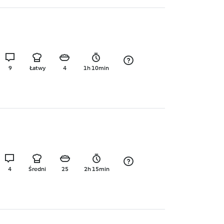
9
Łatwy
4
1h 10min
4
Średni
25
2h 15min