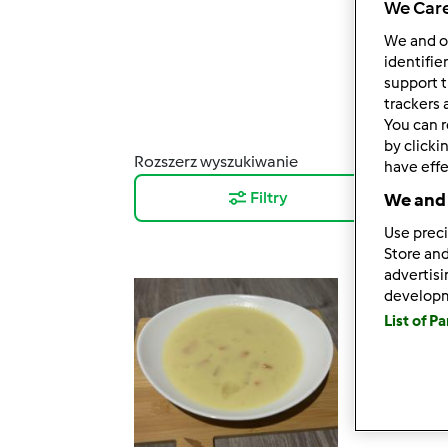
We Care
We and 
identifie
support t
trackers 
You can r
by clicki
Rozszerz wyszukiwanie
Wyni
have effe
Filtry
10
We and 
Use preci
Store and
advertis
develop
List of P
Zupa zi
przez
thermo