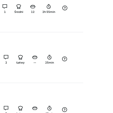
1
Średni
12
2h 55min
2
Łatwy
--
25min