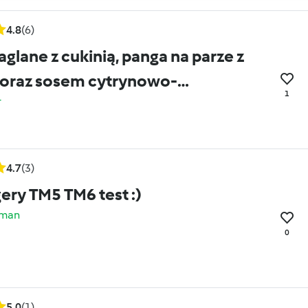
4.8
(6)
aglane z cukinią, panga na parze z
 oraz sosem cytrynowo-
1
r
wym
4.7
(3)
Miniburgery TM5 TM6 test :)
rman
0
5.0
(1)