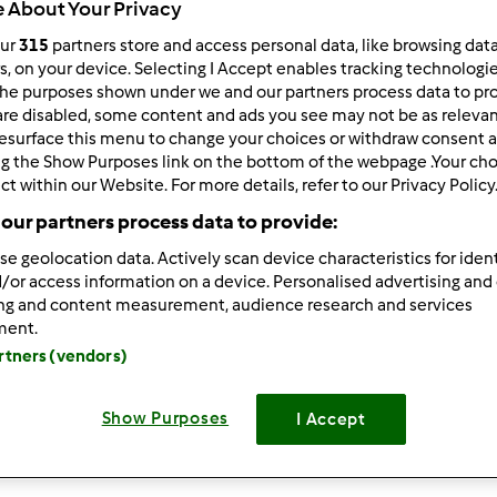
 About Your Privacy
our
315
partners store and access personal data, like browsing dat
rs, on your device. Selecting I Accept enables tracking technologi
he purposes shown under we and our partners process data to prov
9.000
wyników
are disabled, some content and ads you see may not be as relevan
esurface this menu to change your choices or withdraw consent a
ng the Show Purposes link on the bottom of the webpage .Your choi
ków na stronę:
Sortuj po:
ct within our Website. For more details, refer to our Privacy Policy
Domyślny
our partners process data to provide:
se geolocation data. Actively scan device characteristics for ident
/or access information on a device. Personalised advertising and
ing and content measurement, audience research and services
5.0
(1)
ment.
artners (vendors)
emniaczana
maniakpl
Show Purposes
I Accept
0