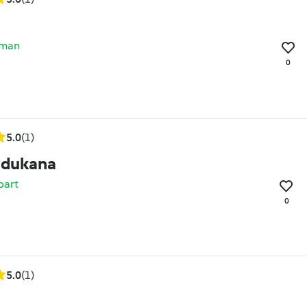
rman
0
5.0
(1)
 dukana
bart
0
5.0
(1)