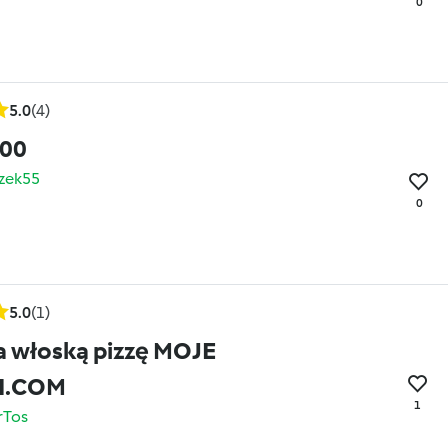
0
5.0
(4)
:00
zek55
0
5.0
(1)
a włoską pizzę MOJE
I.COM
1
rTos