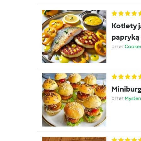
Kotlety j
papryką
przez
Cooke
imbiro
przez
Myste