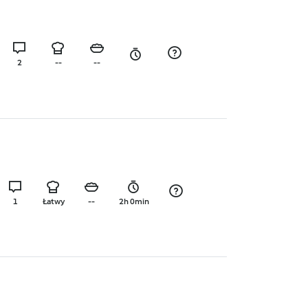
2
--
--
1
Łatwy
--
2h 0min