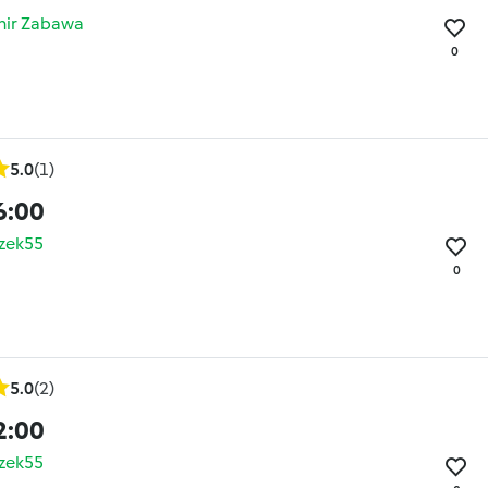
ir Zabawa
0
5.0
(1)
6:00
zek55
0
5.0
(2)
2:00
zek55