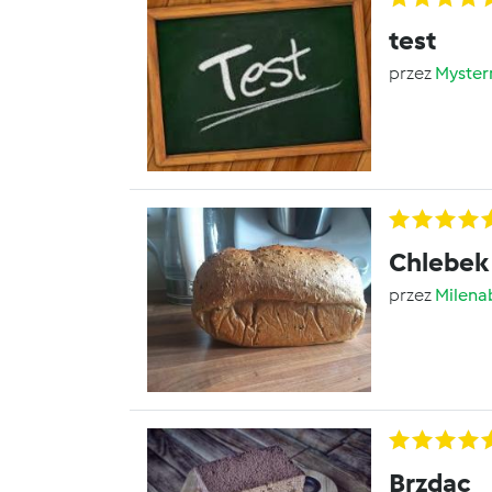
test
przez
Myste
Chlebek
przez
Milena
Brzdąc