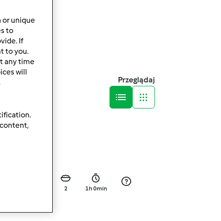
a or unique
es to
ide. If
t to you.
t any time
ces will
Przeglądaj
.
ification.
 content,
1
Łatwy
2
1h 0min