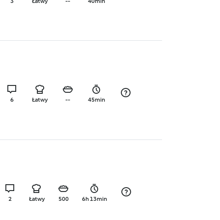
3
Łatwy
--
40min
6
Łatwy
--
45min
2
Łatwy
500
6h 13min