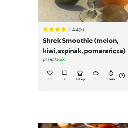
4.4
(5)
Shrek Smoothie (melon,
kiwi, szpinak, pomarańcza)
przez
Gość
11
2
Łatwy
1
1min