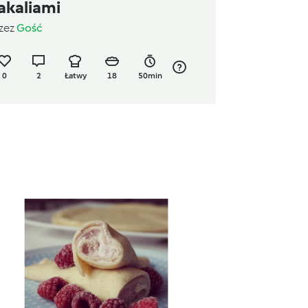
akaliami
zez
Gość
0
2
Łatwy
18
50min