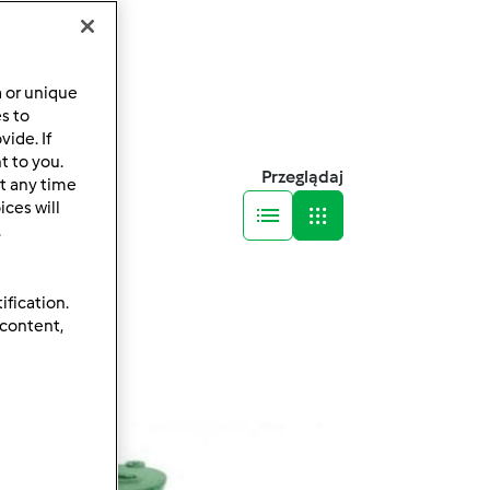
a or unique
es to
ide. If
t to you.
Przeglądaj
t any time
ces will
.
ification.
 content,