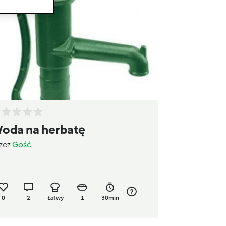
oda na herbatę
zez
Gość
0
2
Łatwy
1
30min