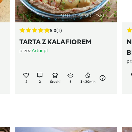
5.0
(1)
TARTA Z KALAFIOREM
N
przez
Artur pl
B
pr
m
2
2
Średni
6
1h 20min