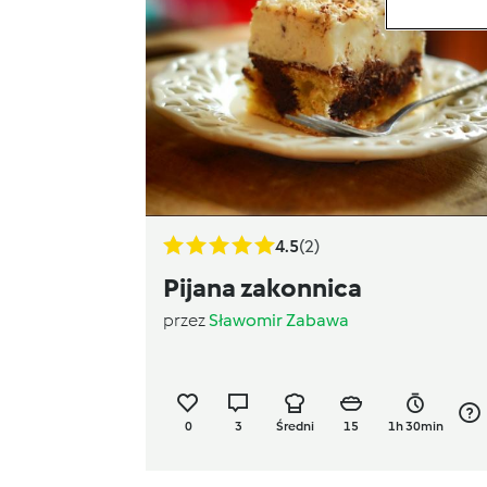
4.5
(2)
Pijana zakonnica
przez
Sławomir Zabawa
0
3
Średni
15
1h 30min