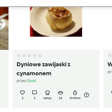
Dyniowe zawijaski z
W
pr
cynamonem
przez
Gość
2
2
Łatwy
16
2h 0min