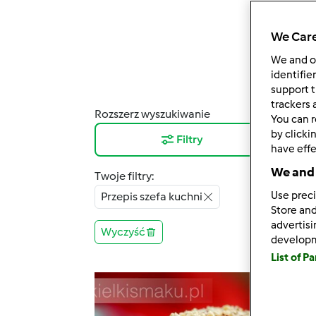
We Care
We and 
identifie
support t
trackers 
Rozszerz wyszukiwanie
Wyni
You can r
by clicki
Filtry
12
have effe
We and 
Twoje filtry:
Use preci
Przepis szefa kuchni
Store and
advertis
Wyczyść
develop
List of P