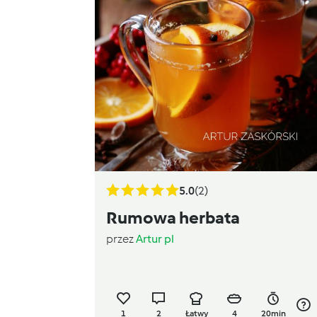
5.0
(2)
Rumowa herbata
przez
Artur pl
1
2
Łatwy
4
20min