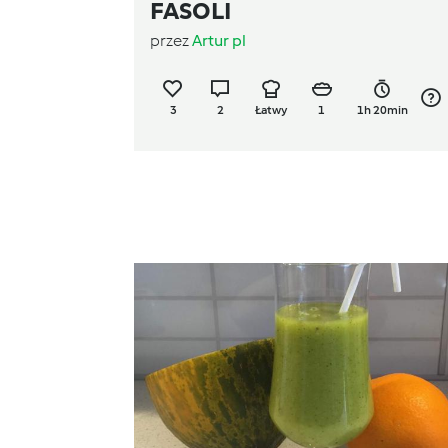
FASOLI
przez
Artur pl
3
2
Łatwy
1
1h 20min