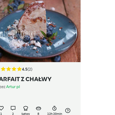
4.5
(2)
ARFAIT Z CHAŁWY
zez
Artur pl
1
2
Łatwy
8
12h 20min