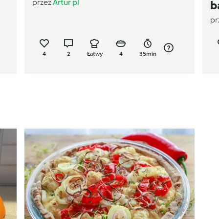
przez
Artur pl
b
pr
4
2
Łatwy
4
35min