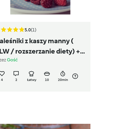
5.0
(1)
aleśniki z kaszy manny (
LW / rozszerzanie diety) +
zez
Gość
akaron naleśnikowy
4
2
Łatwy
10
20min