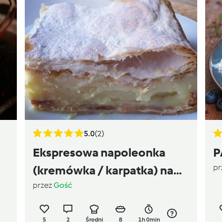
5.0
(2)
Ekspresowa napoleonka
P
pr
(kremówka / karpatka) na
przez
Gość
cieście francuskim
5
2
Średni
8
1h 0min