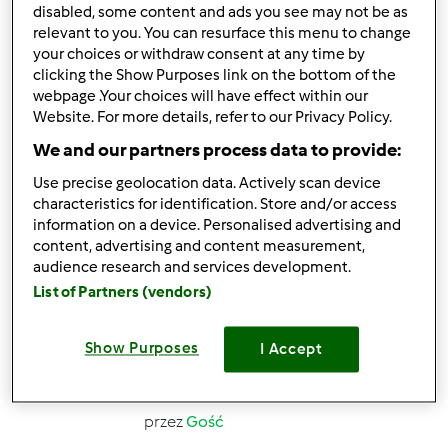
disabled, some content and ads you see may not be as
relevant to you. You can resurface this menu to change
your choices or withdraw consent at any time by
1
3
Średni
4
50min
clicking the Show Purposes link on the bottom of the
webpage .Your choices will have effect within our
5.0
(4)
Website. For more details, refer to our Privacy Policy.
Nalewka Orzechowa.
We and our partners process data to provide:
Orzechówka.
Use precise geolocation data. Actively scan device
characteristics for identification. Store and/or access
przez
PLSUDOLTO
information on a device. Personalised advertising and
content, advertising and content measurement,
audience research and services development.
1
19
Łatwy
1
5min
List of Partners (vendors)
5.0
(4)
Show Purposes
I Accept
Antygrypina
Pawianowa
przez
Gość