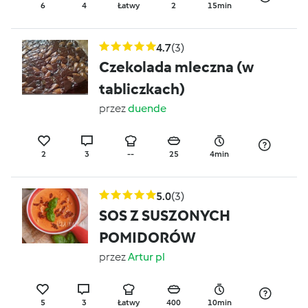
6
4
Łatwy
2
15min
4.7
(3)
Czekolada mleczna (w
tabliczkach)
przez
duende
2
3
--
25
4min
5.0
(3)
SOS Z SUSZONYCH
POMIDORÓW
przez
Artur pl
5
3
Łatwy
400
10min