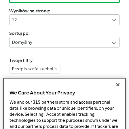
Wyników na stronę:
12
Sortuj po:
Domyślny
Twoje filtry:
Przepis szefa kuchni
Wyczyść
We Care About Your Privacy
4.6
(5)
We and our
315
partners store and access personal
POTRAWKA Z
data, like browsing data or unique identifiers, on your
device. Selecting I Accept enables tracking
KURCZAKA Z
technologies to support the purposes shown under we
ANANASEM
przez
Artur pl
and our partners process data to provide. If trackers are