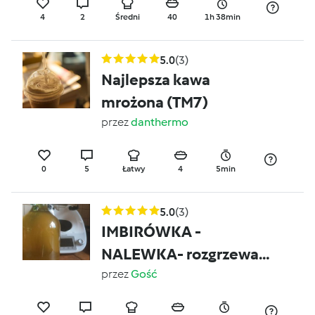
4
2
Średni
40
1h 38min
5.0
(3)
Najlepsza kawa
mrożona (TM7)
przez
danthermo
0
5
Łatwy
4
5min
5.0
(3)
IMBIRÓWKA -
NALEWKA- rozgrzewa,
leczy zapobiega
przez
Gość
przeziębieniom