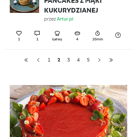
PANCAKES Z MĄKI
KUKURYDZIANEJ
przez
Artur pl
1
1
Łatwy
4
20min
1
2
3
4
5