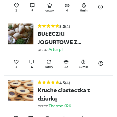
1
9
Łatwy
4
8min
5.0
(4)
BUŁECZKI
JOGURTOWE Z
RZEŻUCHĄ
przez
Artur pl
1
6
Łatwy
12
30min
4.5
(4)
Kruche ciasteczka z
dziurką
przez
ThermoKRK