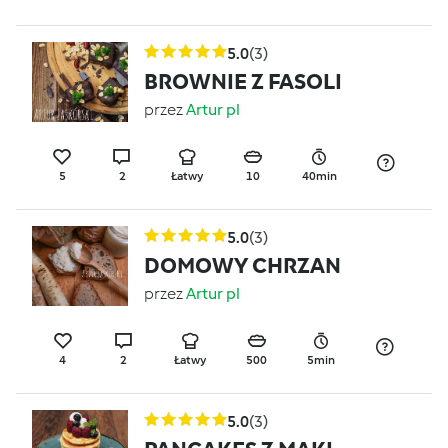
5.0
(3)
BROWNIE Z FASOLI
przez
Artur pl
5
2
Łatwy
10
40min
5.0
(3)
DOMOWY CHRZAN
przez
Artur pl
4
2
Łatwy
500
5min
5.0
(3)