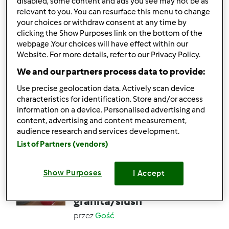
disabled, some content and ads you see may not be as
relevant to you. You can resurface this menu to change
your choices or withdraw consent at any time by
0
1
Łatwy
1
13min
clicking the Show Purposes link on the bottom of the
webpage .Your choices will have effect within our
Website. For more details, refer to our Privacy Policy.
5.0
(1)
We and our partners process data to provide:
Owsianka czekoladowa
z malinami
Use precise geolocation data. Actively scan device
characteristics for identification. Store and/or access
przez
ActiDiet
information on a device. Personalised advertising and
content, advertising and content measurement,
audience research and services development.
1
1
Łatwy
1
15min
List of Partners (vendors)
5.0
(1)
Show Purposes
I Accept
malinowo cytrynowa
granita/slush
przez
Gość