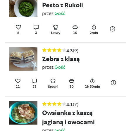
Pesto z Rukoli
przez
Gość
6
3
Łatwy
10
2min
4.3
(9)
Zebra z klasą
przez
Gość
11
23
Średni
30
1h 30min
4.1
(7)
Owsianka z kaszą
jaglaną i owocami
przez
Gość