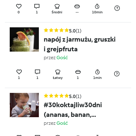
0
1
Średni
--
10min
5.0
(1)
napój z jarmużu, gruszki
i grejpfruta
przez
Gość
1
1
Łatwy
1
1min
5.0
(1)
#30koktajliw30dni
(ananas, banan,
szpinak, limonka)
przez
Gość
koktajl