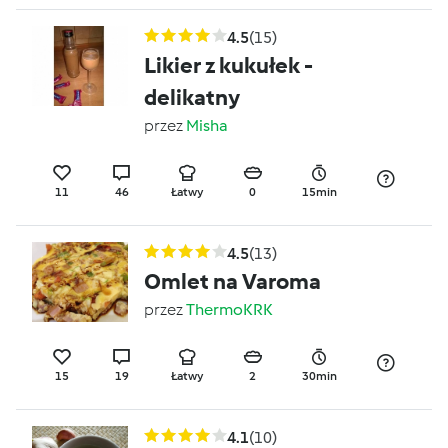
4.5
(15)
Likier z kukułek -
delikatny
przez
Misha
11
46
Łatwy
0
15min
4.5
(13)
Omlet na Varoma
przez
ThermoKRK
15
19
Łatwy
2
30min
4.1
(10)