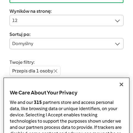
Wyników na stronę:
12
Sortuj po:
Domyślny
Twoje filtry:
Przepis dla 1 osoby
Wyczyść
We Care About Your Privacy
We and our
315
partners store and access personal
5.0
(1)
data, like browsing data or unique identifiers, on your
Grzanka z awokado i
device. Selecting I Accept enables tracking
halloumi
technologies to support the purposes shown under we
and our partners process data to provide. If trackers are
przez
Konsacz