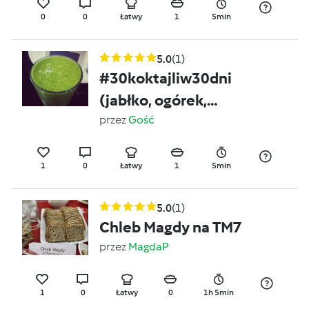
0
0
Łatwy
1
5min
5.0
(1)
#30koktajliw30dni
(jabłko, ogórek,
pietruszka, szpinak,
przez
Gość
siemię lniane, sok
pomarańczowy) koktajl
1
0
Łatwy
1
5min
5.0
(1)
Chleb Magdy na TM7
przez
MagdaP
1
0
Łatwy
0
1h 5min