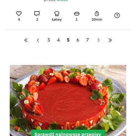
4
2
Łatwy
1
20min
3
4
5
6
7