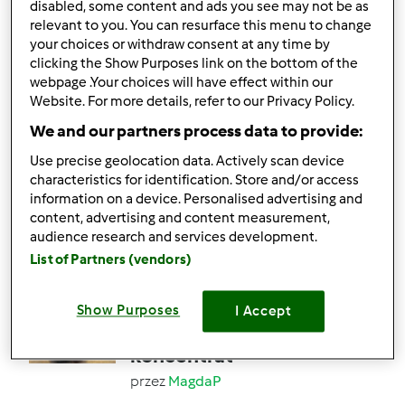
disabled, some content and ads you see may not be as
relevant to you. You can resurface this menu to change
your choices or withdraw consent at any time by
17
82
--
12
22min
clicking the Show Purposes link on the bottom of the
webpage .Your choices will have effect within our
Website. For more details, refer to our Privacy Policy.
4.7
(18)
Pasztet Drobiowy z
We and our partners process data to provide:
Pomidorami i Imbirem
Use precise geolocation data. Actively scan device
characteristics for identification. Store and/or access
przez
Gość
information on a device. Personalised advertising and
content, advertising and content measurement,
audience research and services development.
16
16
--
10
1h 30min
List of Partners (vendors)
4.8
(17)
Show Purposes
I Accept
Sok z pigwy -
koncentrat
przez
MagdaP