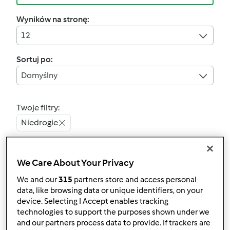
Wyników na stronę:
12
Sortuj po:
Domyślny
Twoje filtry:
Niedrogie
Wyczyść
We Care About Your Privacy
4.8
(18)
We and our
315
partners store and access personal
data, like browsing data or unique identifiers, on your
Urocze bułeczki na
device. Selecting I Accept enables tracking
sezon grillowy
technologies to support the purposes shown under we
and our partners process data to provide. If trackers are
przez
Sławomir Zabawa