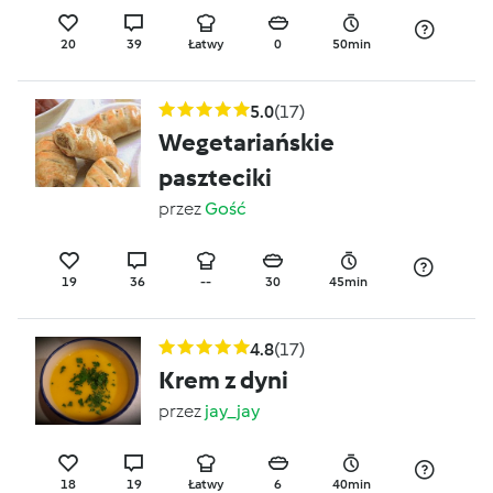
20
39
Łatwy
0
50min
5.0
(17)
Wegetariańskie
paszteciki
przez
Gość
19
36
--
30
45min
4.8
(17)
Krem z dyni
przez
jay_jay
18
19
Łatwy
6
40min