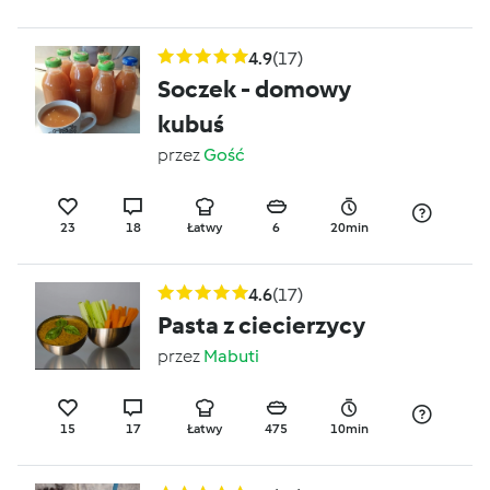
4.9
(17)
Soczek - domowy
kubuś
przez
Gość
23
18
Łatwy
6
20min
4.6
(17)
Pasta z ciecierzycy
przez
Mabuti
15
17
Łatwy
475
10min