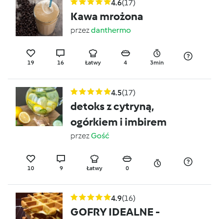
4.6
(17)
Kawa mrożona
przez
danthermo
19
16
Łatwy
4
3min
4.5
(17)
detoks z cytryną,
ogórkiem i imbirem
przez
Gość
10
9
Łatwy
0
4.9
(16)
GOFRY IDEALNE -