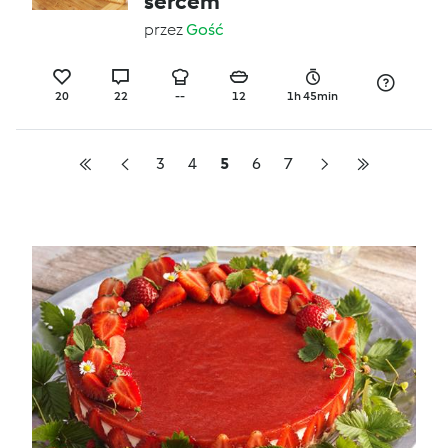
sercem
przez
Gość
20
22
--
12
1h 45min
3
4
5
6
7