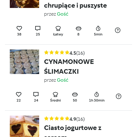
chrupiące i puszyste
przez
Gość
38
25
Łatwy
8
5min
4.5
(16)
CYNAMONOWE
ŚLIMACZKI
przez
Gość
22
24
Średni
50
1h 30min
4.9
(16)
Ciasto jogurtowe z