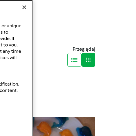
a or unique
es to
ide. If
t to you.
Przeglądaj
t any time
ces will
.
ification.
 content,