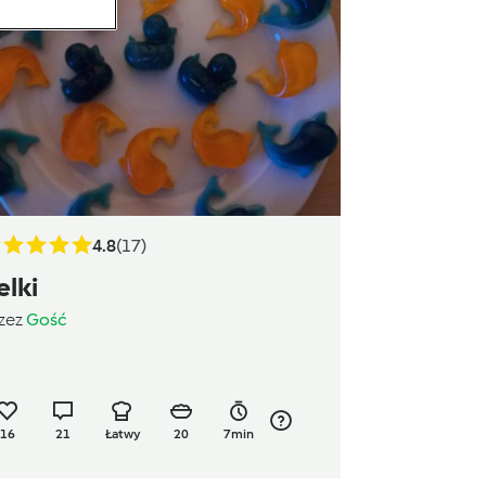
4.8
(17)
elki
zez
Gość
16
21
Łatwy
20
7min