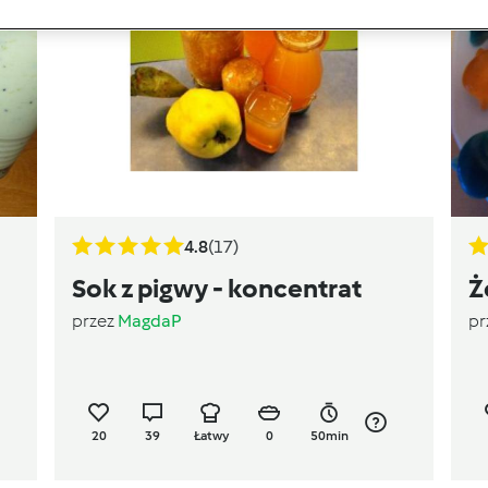
4.8
(17)
Sok z pigwy - koncentrat
Ż
przez
MagdaP
pr
20
39
Łatwy
0
50min