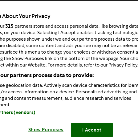
 About Your Privacy
our
315
partners store and access personal data, like browsing dat
2.346
wyników
rs, on your device. Selecting I Accept enables tracking technologi
he purposes shown under we and our partners process data to prov
are disabled, some content and ads you see may not be as relevan
ków na stronę:
Sortuj po:
esurface this menu to change your choices or withdraw consent a
ng the Show Purposes link on the bottom of the webpage .Your choi
Domyślny
ct within our Website. For more details, refer to our Privacy Policy
our partners process data to provide:
se geolocation data. Actively scan device characteristics for ident
/or access information on a device. Personalised advertising and
ing and content measurement, audience research and services
ment.
artners (vendors)
Show Purposes
I Accept