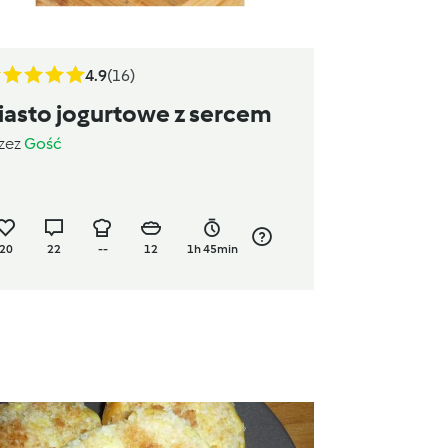
4.9
(16)
iasto jogurtowe z sercem
zez
Gość
20
22
--
12
1h 45min