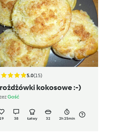
5.0
(15)
rożdżówki kokosowe :-)
zez
Gość
19
38
Łatwy
32
2h 25min