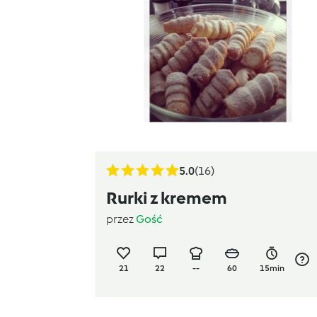
5.0
(16)
Rurki z kremem
przez
Gość
21
22
--
60
15min