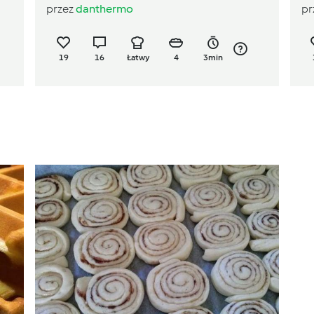
przez
danthermo
pr
19
16
Łatwy
4
3min