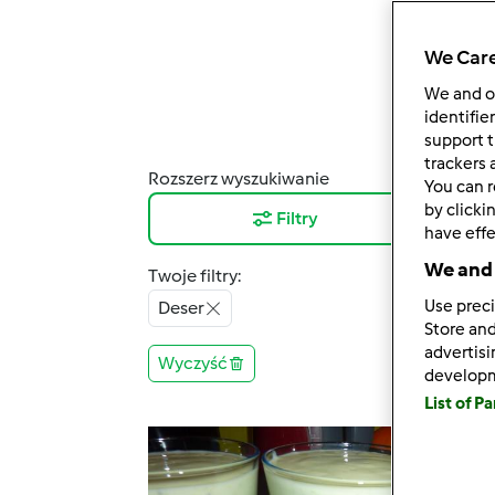
We Care
We and 
identifie
support t
trackers 
Rozszerz wyszukiwanie
Wyni
You can r
by clicki
Filtry
12
have effe
We and 
Twoje filtry:
Use preci
Deser
Store and
advertis
Wyczyść
develop
List of P