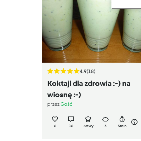
4.9
(18)
Koktajl dla zdrowia :-) na
wiosnę :-)
przez
Gość
6
16
Łatwy
3
5min