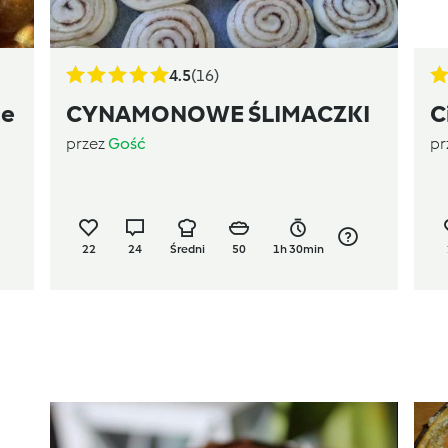
4.5
(16)
ce
CYNAMONOWE ŚLIMACZKI
C
przez
Gość
pr
22
24
Średni
50
1h 30min