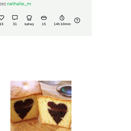
zez
nathalie_m
15
31
Łatwy
15
14h 10min