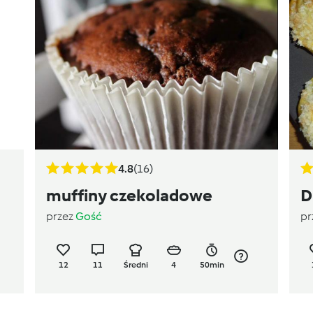
4.8
(16)
muffiny czekoladowe
D
przez
Gość
pr
12
11
Średni
4
50min