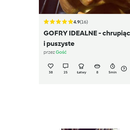
4.9
(16)
GOFRY IDEALNE - chrupią
i puszyste
przez
Gość
38
25
Łatwy
8
5min