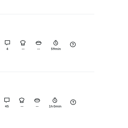
4
--
--
59min
45
--
--
1h 0min