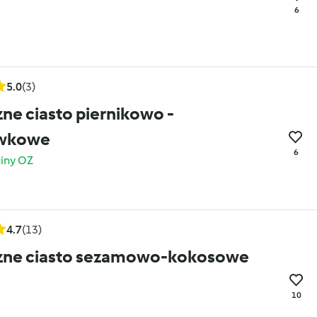
6
5.0
(3)
ne ciasto piernikowo -
wkowe
6
ainy OZ
4.7
(13)
zne ciasto sezamowo-kokosowe
10
5