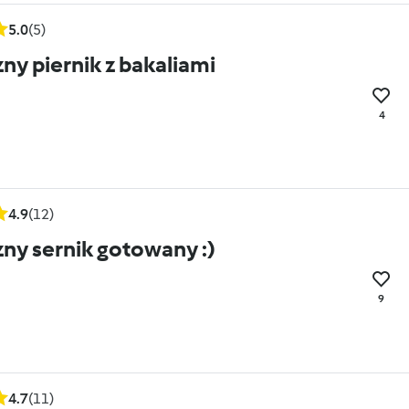
5.0
(5)
ny piernik z bakaliami
4
4.9
(12)
ny sernik gotowany :)
9
4.7
(11)