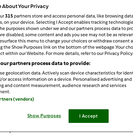
 About Your Privacy
our
315
partners store and access personal data, like browsing dat
rs, on your device. Selecting I Accept enables tracking technologi
549
wyników
he purposes shown under we and our partners process data to prov
are disabled, some content and ads you see may not be as relevan
esurface this menu to change your choices or withdraw consent a
ng the Show Purposes link on the bottom of the webpage .Your choi
ków na stronę:
Sortuj po:
ct within our Website. For more details, refer to our Privacy Policy
Tytuł
our partners process data to provide:
se geolocation data. Actively scan device characteristics for ident
/or access information on a device. Personalised advertising and
ing and content measurement, audience research and services
ment.
artners (vendors)
Show Purposes
I Accept
5.0
(6)