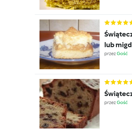
Świątecz
lub mig
przez
Gość
Świątecz
przez
Gość