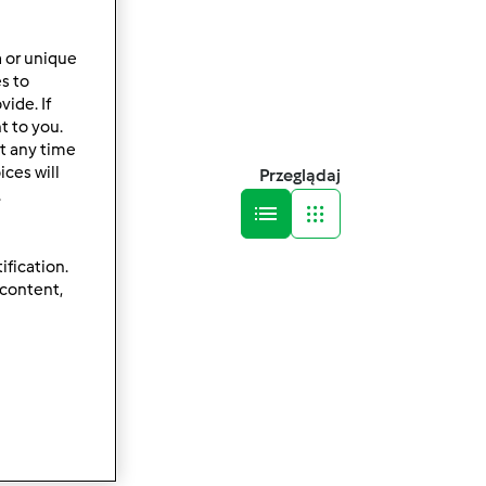
a or unique
es to
ide. If
t to you.
t any time
ces will
Przeglądaj
.
ification.
 content,