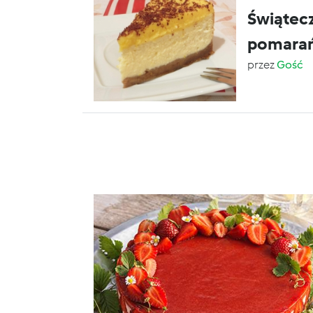
Świątec
pomara
przez
Gość