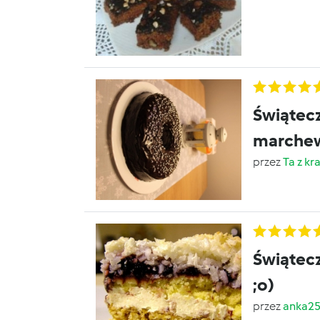
Świątecz
marche
przez
Ta z kr
Świątec
;o)
przez
anka2