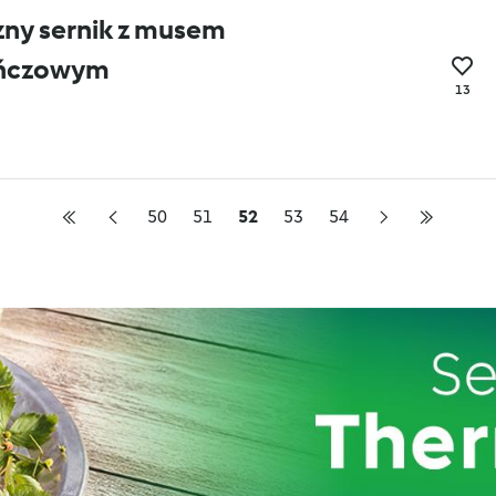
zny sernik z musem
ńczowym
13
50
51
52
53
54