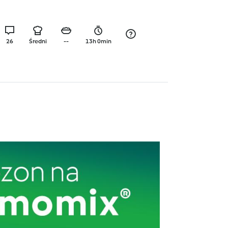
26
Średni
--
13h 0min