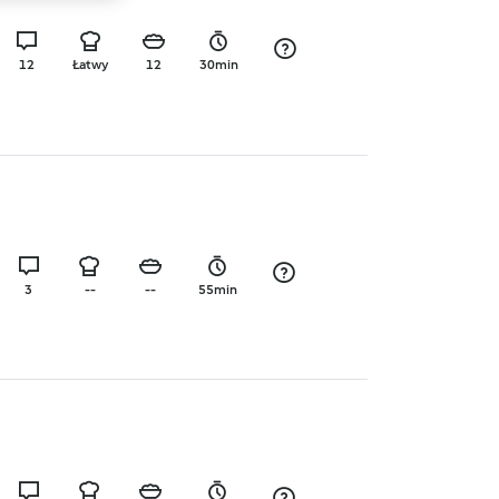
12
Łatwy
12
30min
3
--
--
55min