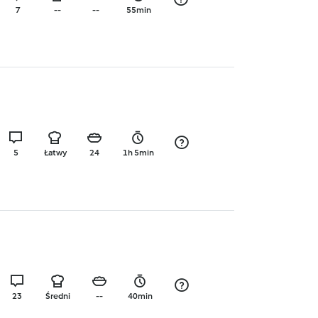
7
--
--
55min
5
Łatwy
24
1h 5min
23
Średni
--
40min