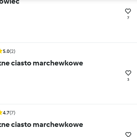
owiec
7
5.0
(2)
zne ciasto marchewkowe
3
4.7
(7)
zne ciasto marchewkowe