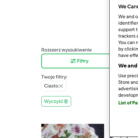
We Care
We and 
identifie
support t
trackers 
You can r
by clicki
Rozszerz wyszukiwanie
Wyni
have effe
Filtry
10
We and 
Use preci
Twoje filtry:
Store and
Ciasto
advertis
develop
Wyczyść
List of P