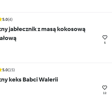
5.0
(4)
ny jabłecznik z masą kokosową
dałową
5
5.0
(15)
ny keks Babci Walerii
12