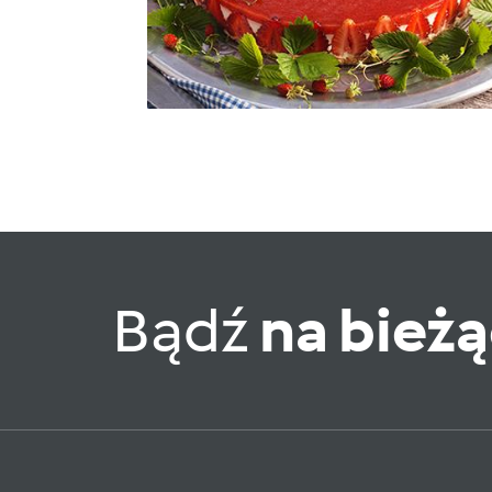
Bądź
na bież