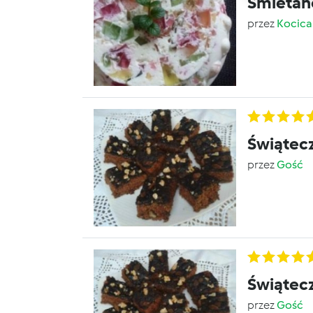
Śmietan
przez
Kocica
Świątec
przez
Gość
Świątec
przez
Gość