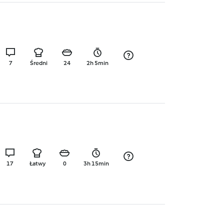
7
Średni
24
2h 5min
17
Łatwy
0
3h 15min