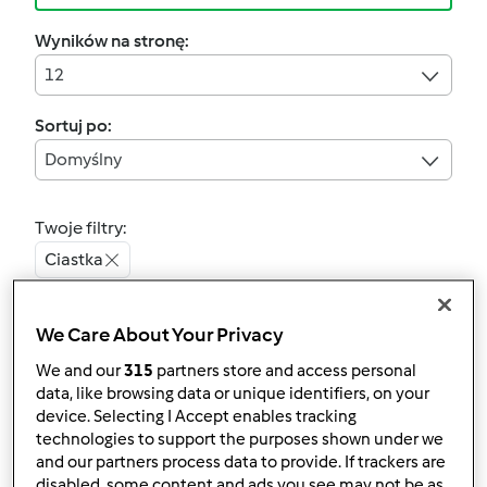
Wyników na stronę:
12
Sortuj po:
Domyślny
Twoje filtry:
Ciastka
Wyczyść
We Care About Your Privacy
We and our
315
partners store and access personal
4.7
(7)
data, like browsing data or unique identifiers, on your
Muffinki Piernikowe
device. Selecting I Accept enables tracking
technologies to support the purposes shown under we
przez
Gość
and our partners process data to provide. If trackers are
disabled, some content and ads you see may not be as