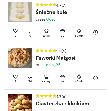
4.7
(7)
Śnieżne kule
przez
Gość
2
0
Łatwy
10
30min
5.0
(6)
Faworki Małgosi
przez
ania_25
2
34
Łatwy
--
40min
4.7
(6)
Ciasteczka z kleikiem