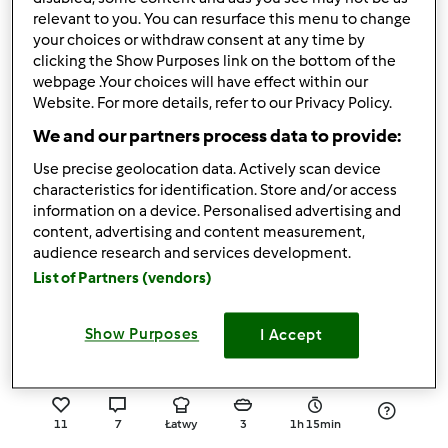
relevant to you. You can resurface this menu to change
6
12
--
18
your choices or withdraw consent at any time by
clicking the Show Purposes link on the bottom of the
webpage .Your choices will have effect within our
5.0
(7)
Website. For more details, refer to our Privacy Policy.
ciasteczka owsiane dla
We and our partners process data to provide:
Wojtka
Use precise geolocation data. Actively scan device
przez
rozalika
characteristics for identification. Store and/or access
information on a device. Personalised advertising and
content, advertising and content measurement,
5
10
Łatwy
60
2h 20min
audience research and services development.
List of Partners (vendors)
4.9
(7)
Galaretka Jabłkowa
Show Purposes
I Accept
przez
Monia i Heniu
11
7
Łatwy
3
1h 15min