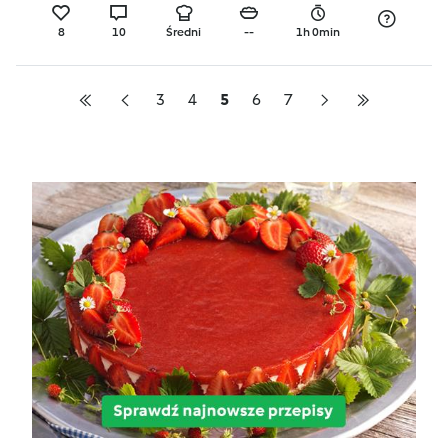
8
10
Średni
--
1h 0min
3
4
5
6
7