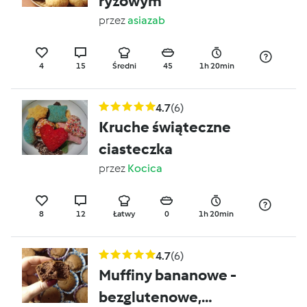
ryżowym
przez
asiazab
4
15
Średni
45
1h 20min
4.7
(6)
Kruche świąteczne
ciasteczka
przez
Kocica
8
12
Łatwy
0
1h 20min
4.7
(6)
Muffiny bananowe -
bezglutenowe,