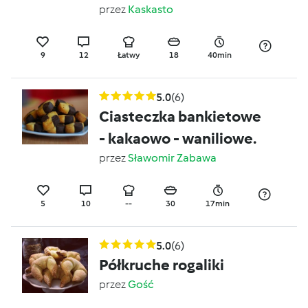
bezcukrowe - pyszne :)
przez
Kaskasto
9
12
Łatwy
18
40min
5.0
(6)
Ciasteczka bankietowe
- kakaowo - waniliowe.
przez
Sławomir Zabawa
5
10
--
30
17min
5.0
(6)
Półkruche rogaliki
przez
Gość