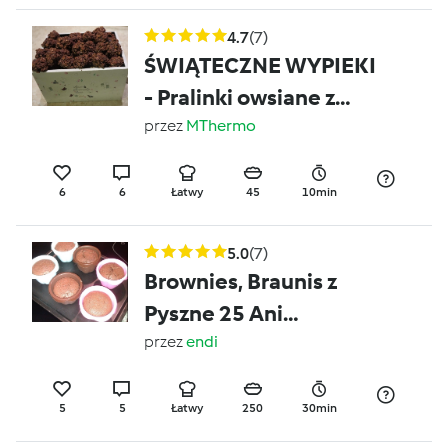
4.7
(7)
ŚWIĄTECZNE WYPIEKI
- Pralinki owsiane z
rumem
przez
MThermo
6
6
Łatwy
45
10min
5.0
(7)
Brownies, Braunis z
Pyszne 25 Ani
Starmach
przez
endi
5
5
Łatwy
250
30min