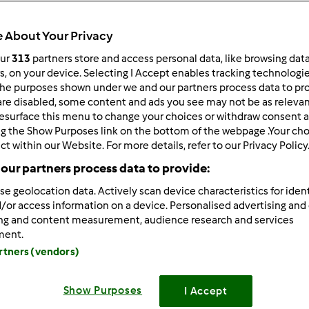
 About Your Privacy
our
313
partners store and access personal data, like browsing dat
255
wyników
rs, on your device. Selecting I Accept enables tracking technologi
he purposes shown under we and our partners process data to prov
are disabled, some content and ads you see may not be as relevan
ków na stronę:
Sortuj po:
esurface this menu to change your choices or withdraw consent a
ng the Show Purposes link on the bottom of the webpage .Your choi
Domyślny
ct within our Website. For more details, refer to our Privacy Policy
our partners process data to provide:
se geolocation data. Actively scan device characteristics for ident
/or access information on a device. Personalised advertising and
ing and content measurement, audience research and services
ment.
artners (vendors)
Show Purposes
I Accept