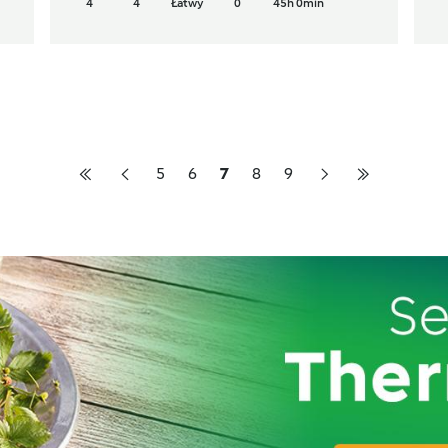
4
4
Łatwy
0
45h 0min
5
6
7
8
9