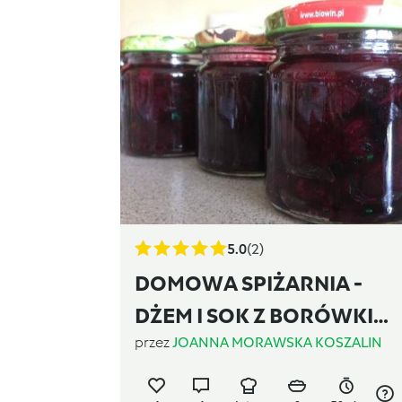
5.0
(2)
DOMOWA SPIŻARNIA -
DŻEM I SOK Z BORÓWKI
przez
JOANNA MORAWSKA KOSZALIN
AMERYKAŃSKIEJ