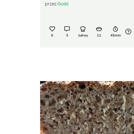
przez
Gość
0
3
Łatwy
12
45min