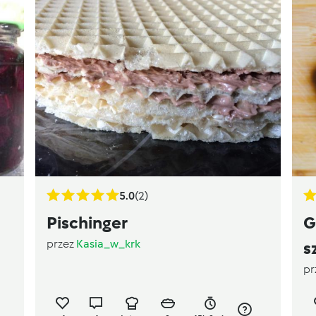
5.0
(2)
Pischinger
G
przez
Kasia_w_krk
s
pr