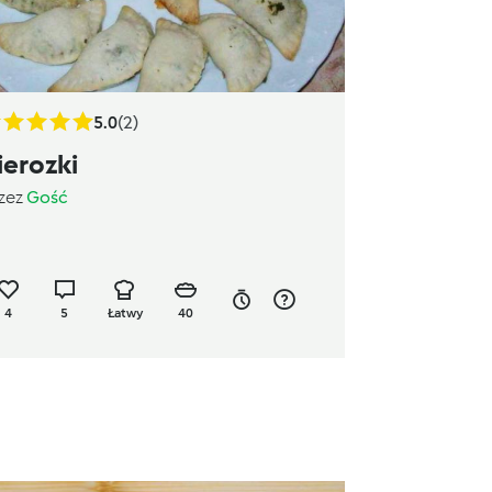
5.0
(2)
ierozki
zez
Gość
4
5
Łatwy
40