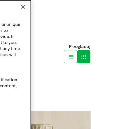
a or unique
es to
ide. If
t to you.
Przeglądaj
t any time
ces will
.
ification.
 content,