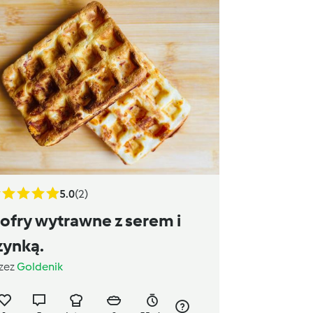
5.0
(2)
ofry wytrawne z serem i
zynką.
zez
Goldenik