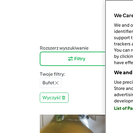
We Care
We and 
identifie
support t
trackers 
Rozszerz wyszukiwanie
Wyni
You can r
by clicki
Filtry
12
have effe
We and 
Twoje filtry:
Use preci
Bufet
Store and
advertis
Wyczyść
develop
List of P