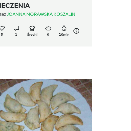
IECZENIA
zez
JOANNA MORAWSKA KOSZALIN
5
1
Średni
0
10min