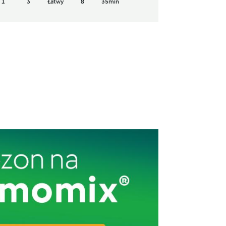
1
3
Łatwy
8
35min