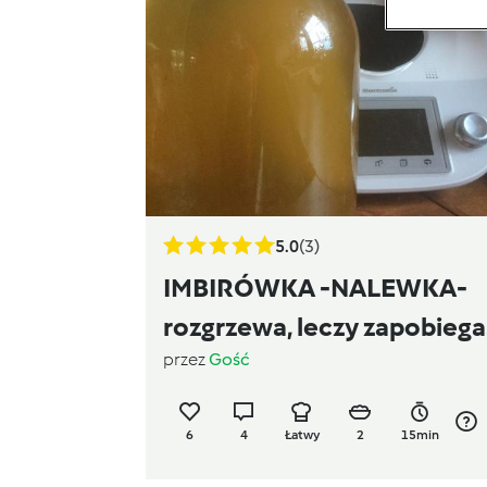
5.0
(3)
IMBIRÓWKA -NALEWKA-
rozgrzewa, leczy zapobiega
przez
Gość
przeziębieniom
6
4
Łatwy
2
15min