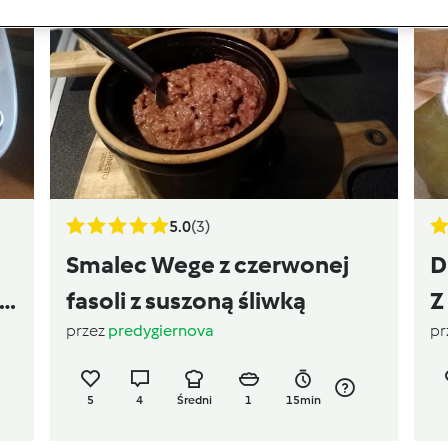
5.0
(3)
Smalec Wege z czerwonej
D
fasoli z suszoną śliwką
Z
przez
predygiernova
pr
5
4
Średni
1
15min