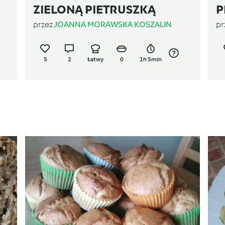
ZIELONĄ PIETRUSZKĄ
P
przez
JOANNA MORAWSKA KOSZALIN
pr
5
2
Łatwy
0
1h 5min