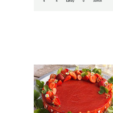
4
4
Łatwy
0
30min