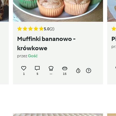
5.0
(2)
Muffinki bananowo -
P
pr
krówkowe
przez
Gość
1
5
--
15