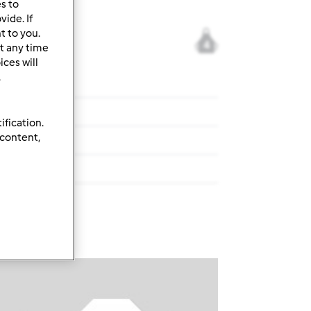
es to
ide. If
t to you.
4
t any time
ces will
.
a maślance
ification.
 content,
a maślance
rzepis