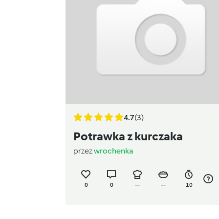
4.7
(3)
Potrawka z kurczaka
przez
wrochenka
0
0
--
--
10