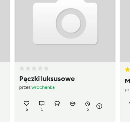
Pączki luksusowe
M
przez
wrochenka
pr
0
1
--
--
0