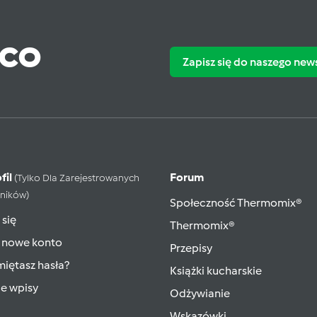
ąco
Zapisz się do naszego new
fil
Forum
(tylko Dla Zarejestrowanych
ników)
Społeczność Thermomix®
 się
Thermomix®
 nowe konto
Przepisy
iętasz hasła?
Książki kucharskie
ie wpisy
Odżywianie
Wskazówki