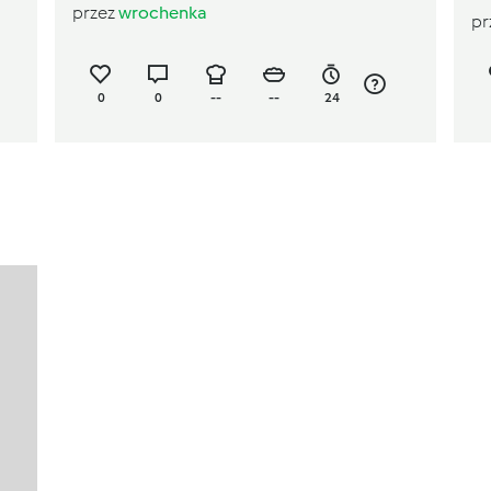
przez
wrochenka
pr
0
0
--
--
24