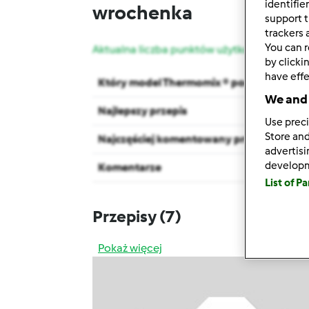
identifie
wrochenka
support t
trackers 
You can r
Aktualna liczba punktów użytkownika: 114
by clicki
have effe
Który model Thermomix ® posiadasz?
We and 
Najlepszy przepis
Use preci
Store and
Najczęściej komentowany przepis
advertis
develop
Komentarze
List of P
Przepisy
(7)
Pokaż więcej