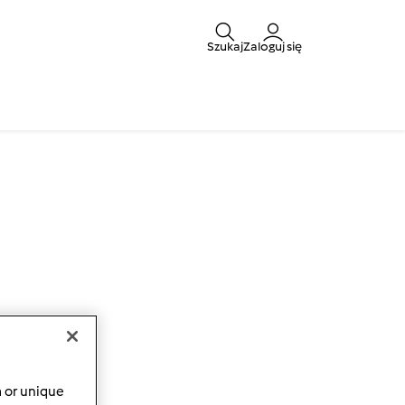
Szukaj
Zaloguj się
a or unique