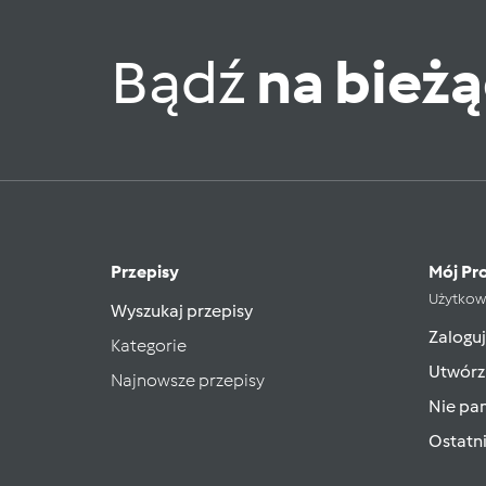
Bądź
na bież
Przepisy
Mój Pro
Użytkow
Wyszukaj przepisy
Zaloguj
Kategorie
Utwórz
Najnowsze przepisy
Nie pam
Ostatn