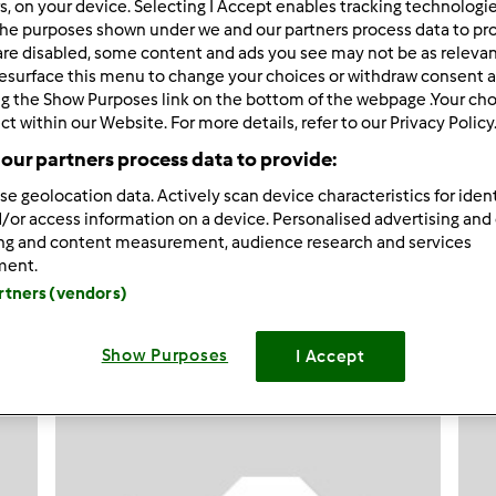
rs, on your device. Selecting I Accept enables tracking technologi
he purposes shown under we and our partners process data to prov
are disabled, some content and ads you see may not be as relevan
esurface this menu to change your choices or withdraw consent a
ng the Show Purposes link on the bottom of the webpage .Your choi
ct within our Website. For more details, refer to our Privacy Policy
tm6
our partners process data to provide:
Racuszki n
se geolocation data. Actively scan device characteristics for ident
/or access information on a device. Personalised advertising and
Racuszki n
ing and content measurement, audience research and services
ment.
4
artners (vendors)
Dodaj nowy p
Show Purposes
I Accept