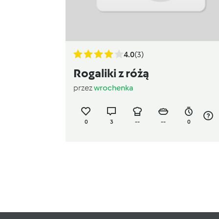
4.0
(3)
Rogaliki z różą
przez
wrochenka
0
3
--
--
0