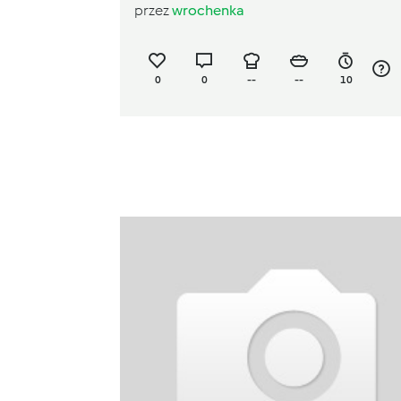
przez
wrochenka
0
0
--
--
10