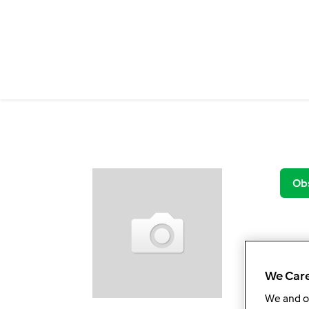
Przejdź do treści
Ob
We Care
We and 