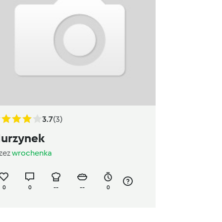
3.7
(3)
urzynek
zez
wrochenka
0
0
--
--
0