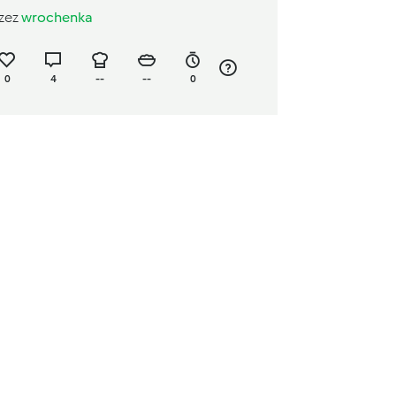
zez
wrochenka
0
4
--
--
0