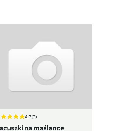
4.7
(3)
acuszki na maślance