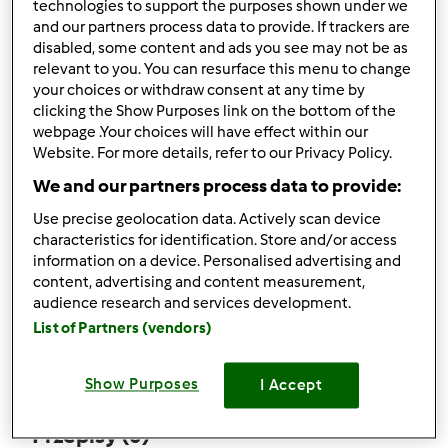
technologies to support the purposes shown under we
and our partners process data to provide. If trackers are
disabled, some content and ads you see may not be as
relevant to you. You can resurface this menu to change
your choices or withdraw consent at any time by
Obserwuj
Block
clicking the Show Purposes link on the bottom of the
webpage .Your choices will have effect within our
Website. For more details, refer to our Privacy Policy.
Wila
We and our partners process data to provide:
1
Aktualna liczba punktów użytkownika: 8
Use precise geolocation data. Actively scan device
characteristics for identification. Store and/or access
Który model Thermomix ® posiadasz?
information on a device. Personalised advertising and
content, advertising and content measurement,
Thermomix ® TM 5
audience research and services development.
List of Partners (vendors)
Komentarze
5
Show Purposes
I Accept
Przepisy
(0)