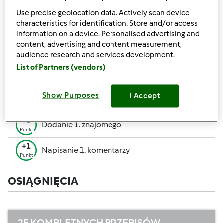
pozwalają Ci osiągnąć wyższe miejsce w rankingu
Use precise geolocation data. Actively scan device
społecznościowym.
characteristics for identification. Store and/or access
information on a device. Personalised advertising and
+50
content, advertising and content measurement,
Zwycięzca konkursu
Punktów
audience research and services development.
Utworzenie przepisu (całość = 10 pkt, część =
List of Partners (vendors)
+10
5 pkt)
Punktów
+1
Show Purposes
I Accept
Ocenienie 1 przepisu
Punkt
+1
Dodanie 1. znajomego
Punkt
+1
Napisanie 1. komentarzy
Punkt
OSIĄGNIĘCIA
25 KOMPLETNYCH PRZEPISÓW