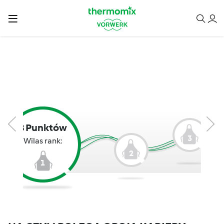
8 Punktów
3
Wilas rank:
2
1