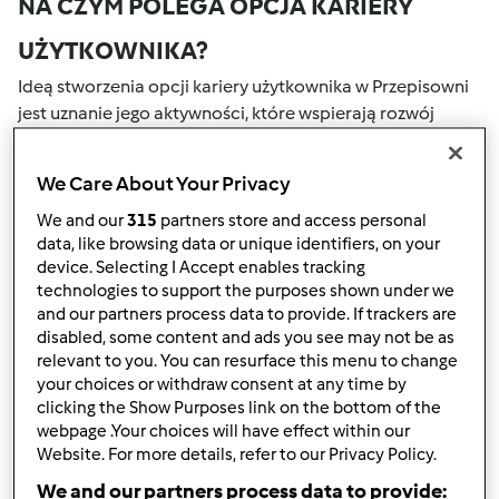
NA CZYM POLEGA OPCJA KARIERY
UŻYTKOWNIKA?
Ideą stworzenia opcji kariery użytkownika w Przepisowni
jest uznanie jego aktywności, które wspierają rozwój
naszej społeczności. Wszystkie Twoje działania na naszym
portalu społecznościowym są nagradzane przez punkty.
We Care About Your Privacy
Osiągnięcie określonej liczby punktów, automatycznie
podwyższa Twoje miejsce w rankingu społecznościowym,
We and our
315
partners store and access personal
data, like browsing data or unique identifiers, on your
który określany jest numerem wewnątrz fartucha obok
device. Selecting I Accept enables tracking
nazwy użytkownika.
technologies to support the purposes shown under we
and our partners process data to provide. If trackers are
W JAKI SPOSÓB MOŻESZ OTRZYMAĆ
disabled, some content and ads you see may not be as
relevant to you. You can resurface this menu to change
PUNKTY ZA AKTYWNOŚĆ?
your choices or withdraw consent at any time by
Punkty można otrzymać za aktywności, które są
clicking the Show Purposes link on the bottom of the
webpage .Your choices will have effect within our
wymienione poniżej. Za każdym razem, gdy otrzymujesz
Website. For more details, refer to our Privacy Policy.
punkty, są one dodawane to Twojej kariery użytkownika.
Poniżej możesz również sprawdzić które aktywności
We and our partners process data to provide: