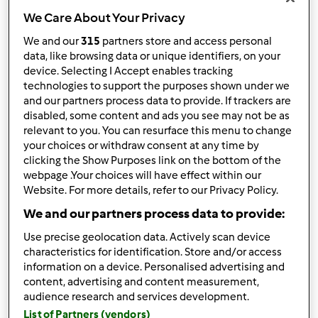
We Care About Your Privacy
We and our
315
partners store and access personal
data, like browsing data or unique identifiers, on your
device. Selecting I Accept enables tracking
Obserwuj
Block
technologies to support the purposes shown under we
and our partners process data to provide. If trackers are
PaulinaSW
disabled, some content and ads you see may not be as
relevant to you. You can resurface this menu to change
1
your choices or withdraw consent at any time by
Aktualna liczba punktów użytkownika: 10
clicking the Show Purposes link on the bottom of the
webpage .Your choices will have effect within our
Który model Thermomix ® posiadasz?
Website. For more details, refer to our Privacy Policy.
tm6
We and our partners process data to provide:
Use precise geolocation data. Actively scan device
Najlepszy przepis
characteristics for identification. Store and/or access
information on a device. Personalised advertising and
Sernik z jabłkami i kruszonką
content, advertising and content measurement,
Najczęściej komentowany przepis
audience research and services development.
List of Partners (vendors)