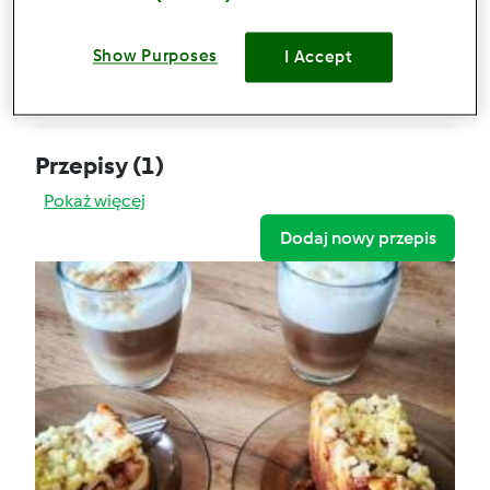
Sernik z jabłkami i kruszonką
Show Purposes
Komentarze
I Accept
0
Przepisy
(1)
Pokaż więcej
Dodaj nowy przepis