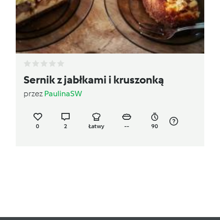
Sernik z jabłkami i kruszonką
przez
PaulinaSW
0
2
Łatwy
--
90