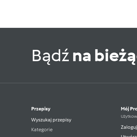
Bądź
na bież
Przepisy
Mój Pro
Użytkow
Wyszukaj przepisy
Zaloguj
Kategorie
Utwórz