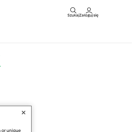
Szukaj
Zaloguj się
k
a or unique