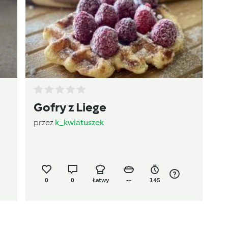
Gofry z Liege
przez
k_kwiatuszek
0
0
Łatwy
--
145