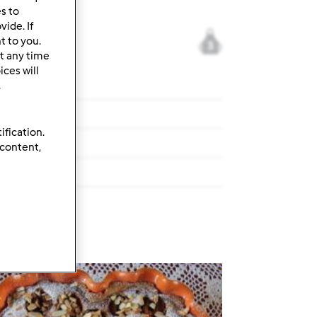
es to
ide. If
t to you.
3
t any time
ces will
.
ki
ification.
pomidorem
 content,
rzepis