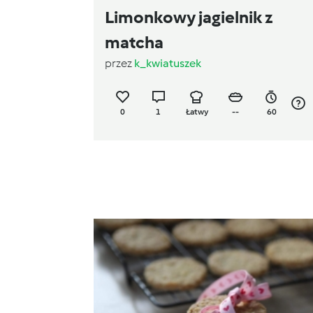
Limonkowy jagielnik z
matcha
przez
k_kwiatuszek
0
1
Łatwy
--
60