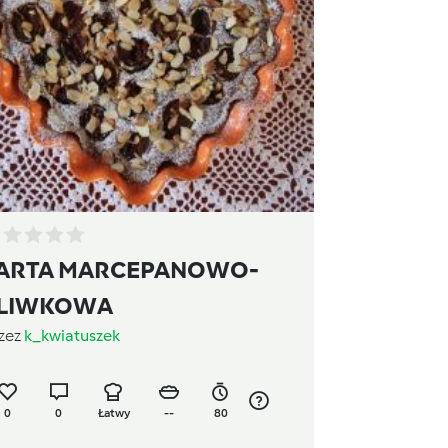
ARTA MARCEPANOWO-
LIWKOWA
zez
k_kwiatuszek
0
0
Łatwy
--
80