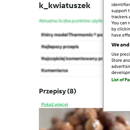
k_kwiatuszek
identifie
support t
trackers 
Aktualna liczba punktów użytkownika: 82
You can r
by clicki
Który model Thermomix ® posiadasz?
have effe
We and 
Najlepszy przepis
Use preci
Najczęściej komentowany przepis
Store and
advertis
Komentarze
develop
List of P
Przepisy
(8)
Pokaż więcej