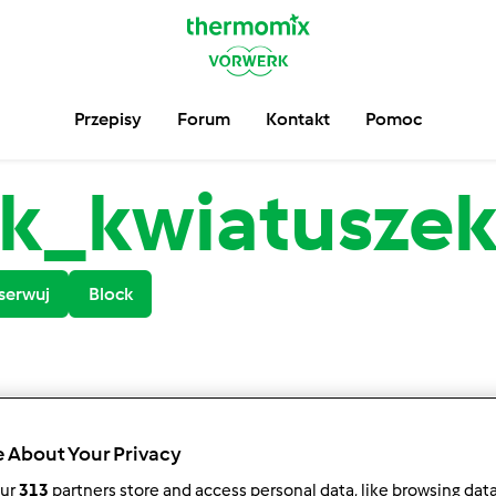
Przepisy
Forum
Kontakt
Pomoc
k_kwiatusze
serwuj
Block
 About Your Privacy
our
313
partners store and access personal data, like browsing dat