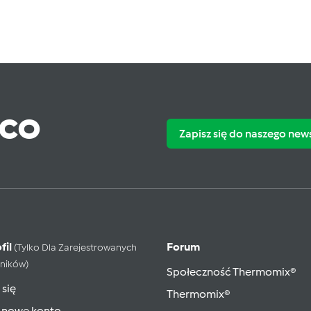
ąco
Zapisz się do naszego new
fil
Forum
(tylko Dla Zarejestrowanych
ników)
Społeczność Thermomix®
 się
Thermomix®
 nowe konto