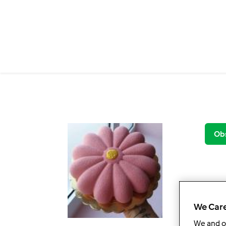
Przejdź do treści
Ob
We Care
We and 