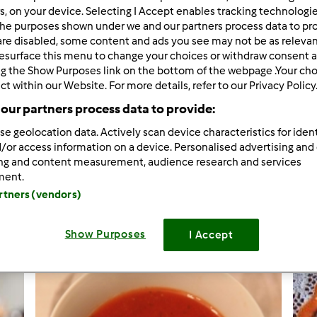
rs, on your device. Selecting I Accept enables tracking technologi
he purposes shown under we and our partners process data to prov
are disabled, some content and ads you see may not be as relevan
esurface this menu to change your choices or withdraw consent a
ng the Show Purposes link on the bottom of the webpage .Your choi
tm6
ct within our Website. For more details, refer to our Privacy Policy
our partners process data to provide:
Kasztanki - mini pącz
se geolocation data. Actively scan device characteristics for ident
Risotto z cukinią i 
/or access information on a device. Personalised advertising and
ing and content measurement, audience research and services
4
ment.
artners (vendors)
Dodaj nowy p
Show Purposes
I Accept