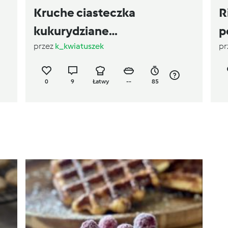
Kruche ciasteczka
R
kukurydziane
p
przez
k_kwiatuszek
pr
(bezglutenowe)
0
9
Łatwy
--
85