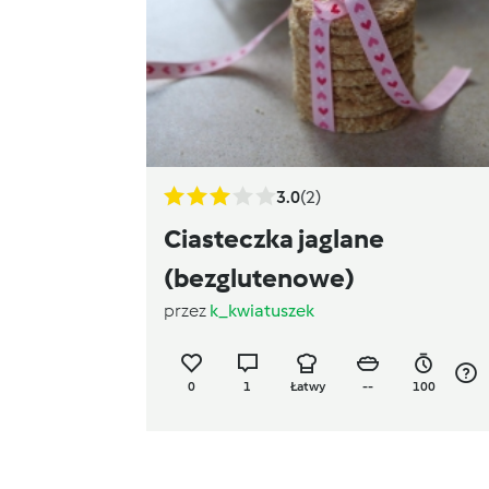
3.0
(2)
Ciasteczka jaglane
(bezglutenowe)
przez
k_kwiatuszek
0
1
Łatwy
--
100