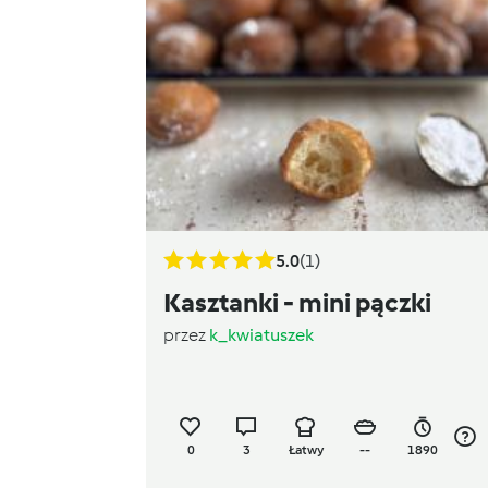
5.0
(1)
Kasztanki - mini pączki
przez
k_kwiatuszek
0
3
Łatwy
--
1890