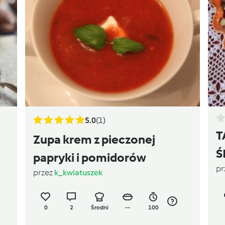
5.0
(1)
T
Zupa krem z pieczonej
Ś
papryki i pomidorów
pr
przez
k_kwiatuszek
0
2
Średni
--
100