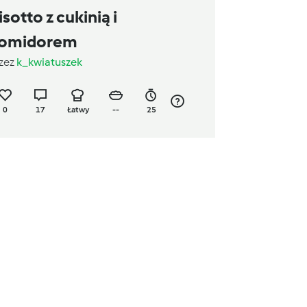
isotto z cukinią i
omidorem
zez
k_kwiatuszek
0
17
Łatwy
--
25