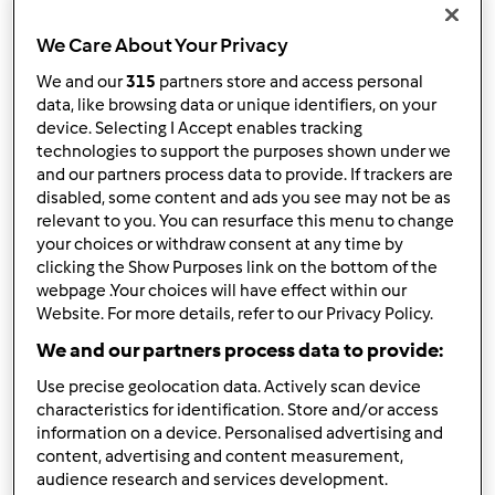
KRÓWKA
We Care About Your Privacy
Komentarze
We and our
315
partners store and access personal
1
data, like browsing data or unique identifiers, on your
device. Selecting I Accept enables tracking
technologies to support the purposes shown under we
Przepisy
(6)
and our partners process data to provide. If trackers are
disabled, some content and ads you see may not be as
Pokaż więcej
relevant to you. You can resurface this menu to change
Dodaj nowy przepis
your choices or withdraw consent at any time by
clicking the Show Purposes link on the bottom of the
webpage .Your choices will have effect within our
Website. For more details, refer to our Privacy Policy.
We and our partners process data to provide:
Use precise geolocation data. Actively scan device
characteristics for identification. Store and/or access
information on a device. Personalised advertising and
content, advertising and content measurement,
audience research and services development.