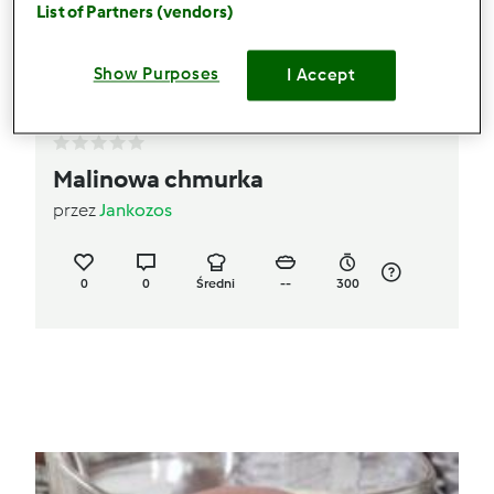
List of Partners (vendors)
Show Purposes
I Accept
Malinowa chmurka
przez
Jankozos
0
0
Średni
--
300