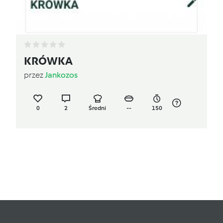
KRÓWKA
przez
Jankozos
0
2
Średni
--
150