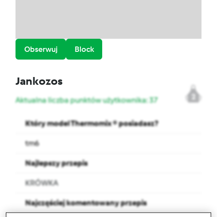
Obserwuj
Block
Jankozos
2
Aktualna liczba punktów użytkownika: 37
Który model Thermomix ® posiadasz?
tm6
Najlepszy przepis
KRÓWKA
Najczęściej komentowany przepis