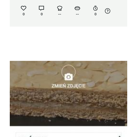
0
0
--
--
0