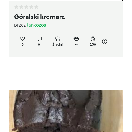
Góralski kremarz
przez
Jankozos
0
0
Średni
--
130