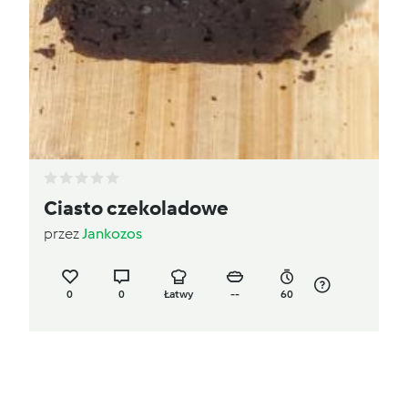
Ciasto czekoladowe
przez
Jankozos
0
0
Łatwy
--
60