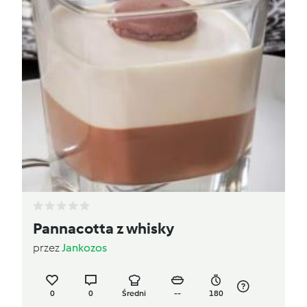
Pannacotta z whisky
przez
Jankozos
0
0
Średni
--
180