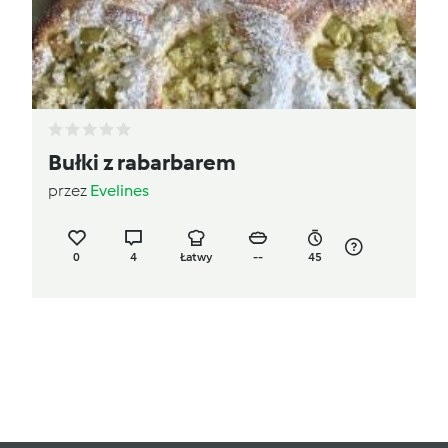
Bułki z rabarbarem
przez
Evelines
0
4
Łatwy
--
45