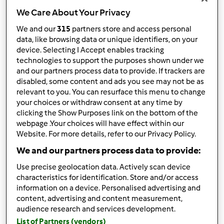
We Care About Your Privacy
We and our
315
partners store and access personal
data, like browsing data or unique identifiers, on your
device. Selecting I Accept enables tracking
Obserwuj
Block
technologies to support the purposes shown under we
and our partners process data to provide. If trackers are
Evelines
disabled, some content and ads you see may not be as
relevant to you. You can resurface this menu to change
1
your choices or withdraw consent at any time by
Aktualna liczba punktów użytkownika: 17
clicking the Show Purposes link on the bottom of the
webpage .Your choices will have effect within our
Który model Thermomix ® posiadasz?
Website. For more details, refer to our Privacy Policy.
Thermomix ® TM 5
We and our partners process data to provide:
Use precise geolocation data. Actively scan device
Najlepszy przepis
characteristics for identification. Store and/or access
information on a device. Personalised advertising and
Bułki z rabarbarem
content, advertising and content measurement,
Najczęściej komentowany przepis
audience research and services development.
List of Partners (vendors)