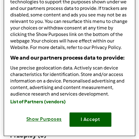
technologies to support the purposes shown under we
and our partners process data to provide. If trackers are
disabled, some content and ads you see may not be as
relevant to you. You can resurface this menu to change
your choices or withdraw consent at any time by
Obserwuj
Block
clicking the Show Purposes link on the bottom of the
webpage .Your choices will have effect within our
Website. For more details, refer to our Privacy Policy.
Edymek
We and our partners process data to provide:
1
Aktualna liczba punktów użytkownika: 10
Use precise geolocation data. Actively scan device
characteristics for identification. Store and/or access
Który model Thermomix ® posiadasz?
information on a device. Personalised advertising and
content, advertising and content measurement,
tm6
audience research and services development.
List of Partners (vendors)
Komentarze
5
Show Purposes
I Accept
Przepisy
(0)