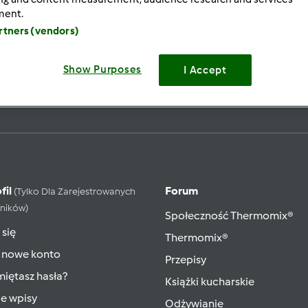
ment.
artners (vendors)
ąco
Show Purposes
I Accept
Zapisz się do naszego new
fil
Forum
(tylko Dla Zarejestrowanych
ników)
Społeczność Thermomix®
 się
Thermomix®
 nowe konto
Przepisy
iętasz hasła?
Książki kucharskie
ie wpisy
Odżywianie