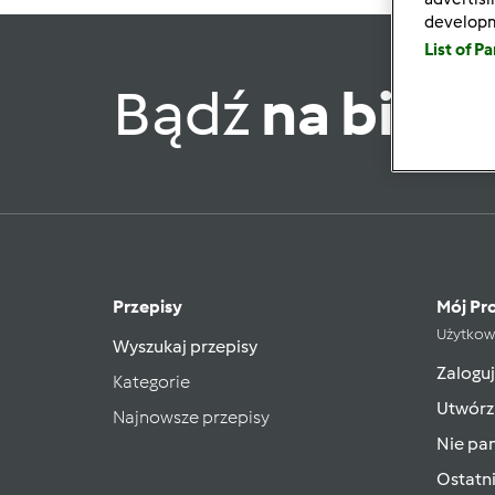
develop
List of P
Bądź
na bież
Przepisy
Mój Pro
Użytkow
Wyszukaj przepisy
Zaloguj
Kategorie
Utwórz
Najnowsze przepisy
Nie pam
Ostatn