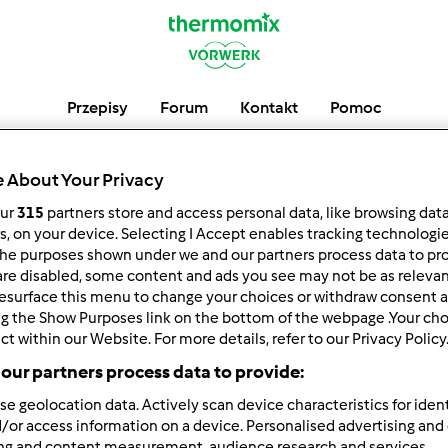
Przepisy
Forum
Kontakt
Pomoc
 About Your Privacy
our
315
partners store and access personal data, like browsing dat
rs, on your device. Selecting I Accept enables tracking technologi
he purposes shown under we and our partners process data to prov
are disabled, some content and ads you see may not be as relevan
esurface this menu to change your choices or withdraw consent a
ng the Show Purposes link on the bottom of the webpage .Your choi
ct within our Website. For more details, refer to our Privacy Policy
our partners process data to provide:
se geolocation data. Actively scan device characteristics for ident
/or access information on a device. Personalised advertising and
ing and content measurement, audience research and services