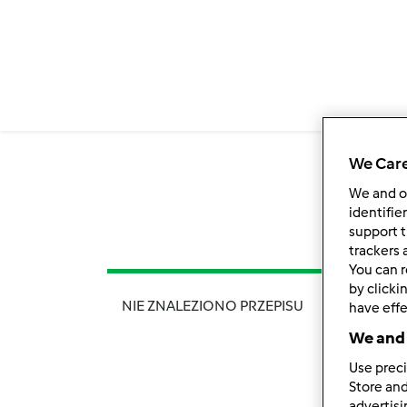
We Care
We and 
identifie
support t
trackers 
You can r
by clicki
NIE ZNALEZIONO PRZEPISU
have effe
We and 
Use preci
Store and
advertis