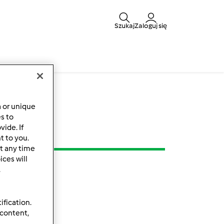
Szukaj
Zaloguj się
a or unique
es to
ide. If
t to you.
t any time
ces will
.
ification.
 content,