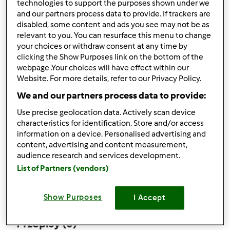
technologies to support the purposes shown under we
and our partners process data to provide. If trackers are
disabled, some content and ads you see may not be as
relevant to you. You can resurface this menu to change
your choices or withdraw consent at any time by
Obserwuj
Block
clicking the Show Purposes link on the bottom of the
webpage .Your choices will have effect within our
Website. For more details, refer to our Privacy Policy.
awo75
We and our partners process data to provide:
1
Aktualna liczba punktów użytkownika: 4
Use precise geolocation data. Actively scan device
characteristics for identification. Store and/or access
Który model Thermomix ® posiadasz?
information on a device. Personalised advertising and
content, advertising and content measurement,
Thermomix ® TM 31
audience research and services development.
List of Partners (vendors)
Komentarze
2
Show Purposes
I Accept
Przepisy
(0)