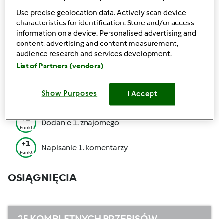
pozwalają Ci osiągnąć wyższe miejsce w rankingu
Use precise geolocation data. Actively scan device
społecznościowym.
characteristics for identification. Store and/or access
information on a device. Personalised advertising and
+50
content, advertising and content measurement,
Zwycięzca konkursu
Punktów
audience research and services development.
Utworzenie przepisu (całość = 10 pkt, część =
List of Partners (vendors)
+10
5 pkt)
Punktów
+1
Show Purposes
I Accept
Ocenienie 1 przepisu
Punkt
+1
Dodanie 1. znajomego
Punkt
+1
Napisanie 1. komentarzy
Punkt
OSIĄGNIĘCIA
25 KOMPLETNYCH PRZEPISÓW