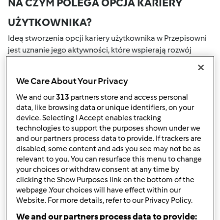
NA CZYM POLEGA OPCJA KARIERY
UŻYTKOWNIKA?
Ideą stworzenia opcji kariery użytkownika w Przepisowni
jest uznanie jego aktywności, które wspierają rozwój
naszej społeczności. Wszystkie Twoje działania na naszym
portalu społecznościowym są nagradzane przez punkty.
We Care About Your Privacy
Osiągnięcie określonej liczby punktów, automatycznie
podwyższa Twoje miejsce w rankingu społecznościowym,
We and our
313
partners store and access personal
data, like browsing data or unique identifiers, on your
który określany jest numerem wewnątrz fartucha obok
device. Selecting I Accept enables tracking
nazwy użytkownika.
technologies to support the purposes shown under we
and our partners process data to provide. If trackers are
W JAKI SPOSÓB MOŻESZ OTRZYMAĆ
disabled, some content and ads you see may not be as
relevant to you. You can resurface this menu to change
PUNKTY ZA AKTYWNOŚĆ?
your choices or withdraw consent at any time by
Punkty można otrzymać za aktywności, które są
clicking the Show Purposes link on the bottom of the
webpage .Your choices will have effect within our
wymienione poniżej. Za każdym razem, gdy otrzymujesz
Website. For more details, refer to our Privacy Policy.
punkty, są one dodawane to Twojej kariery użytkownika.
Poniżej możesz również sprawdzić które aktywności
We and our partners process data to provide: