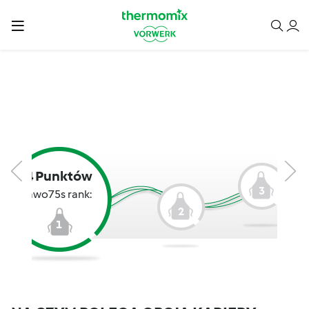
4 Punktów
3
awo75s rank:
2
1