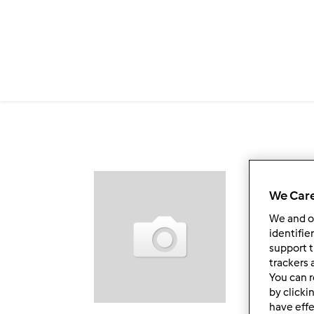
Przejdź do treści
Ob
We Care
We and 
identifie
support t
trackers 
You can r
by clicki
have effe