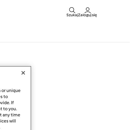
Szukaj
Zaloguj się
a or unique
es to
ide. If
t to you.
t any time
ces will
.