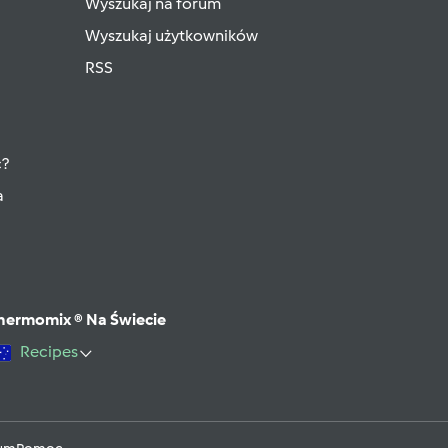
Wyszukaj na forum
Wyszukaj użytkowników
RSS
ć?
a
hermomix ® Na Świecie
Recipes