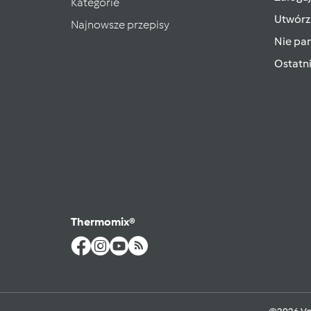
Kategorie
Utwórz
Najnowsze przepisy
Nie pam
Ostatn
Thermomix®