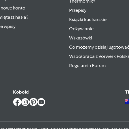
Thermomix®
 nowe konto
Przepisy
iętasz hasła?
Książki kucharskie
ie wpisy
Odżywianie
Wskazówki
Co możemy dzisiaj ugotowa
Współpraca z Vorwerk Polsk
Regulamin Forum
Kobold
T