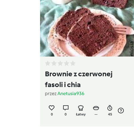
Brownie z czerwonej
fasoli i chia
przez
Anetusia936
0
0
Łatwy
--
45