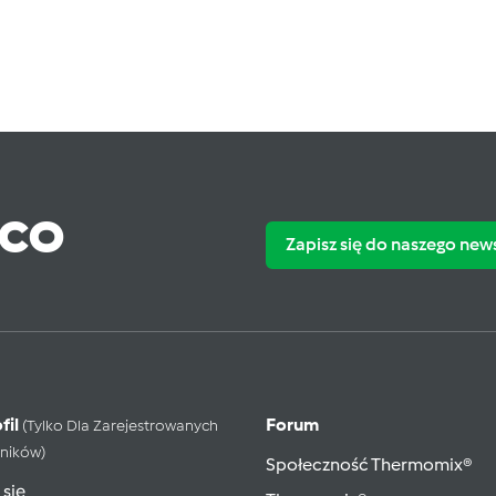
ąco
Zapisz się do naszego new
fil
Forum
(tylko Dla Zarejestrowanych
ników)
Społeczność Thermomix®
 się