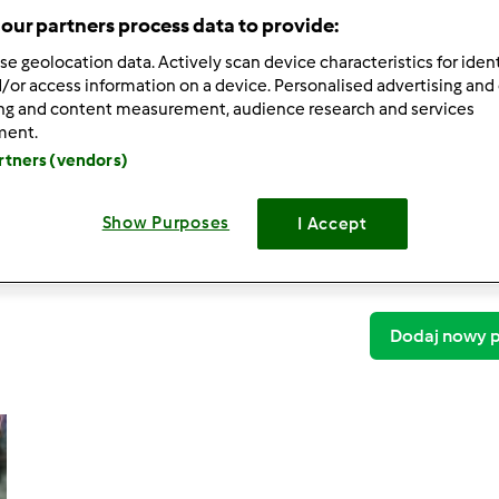
our partners process data to provide:
se geolocation data. Actively scan device characteristics for ident
/or access information on a device. Personalised advertising and
ing and content measurement, audience research and services
ment.
tm6
artners (vendors)
Brownie z czerwonej faso
Show Purposes
I Accept
Brownie z czerwonej faso
0
Dodaj nowy p