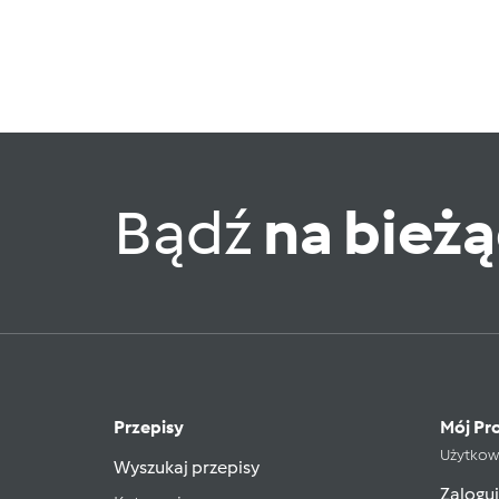
Bądź
na bież
Przepisy
Mój Pro
Użytkow
Wyszukaj przepisy
Zaloguj