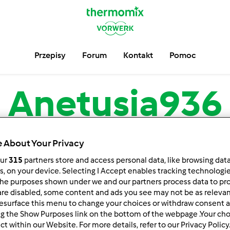
Przepisy
Forum
Kontakt
Pomoc
Anetusia936
serwuj
Block
 About Your Privacy
our
315
partners store and access personal data, like browsing dat
rs, on your device. Selecting I Accept enables tracking technologi
he purposes shown under we and our partners process data to prov
are disabled, some content and ads you see may not be as relevan
esurface this menu to change your choices or withdraw consent a
ng the Show Purposes link on the bottom of the webpage .Your choi
ct within our Website. For more details, refer to our Privacy Policy