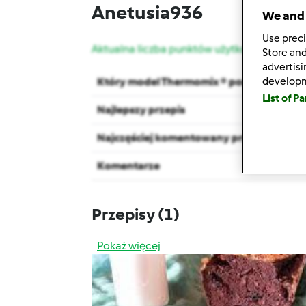
Anetusia936
We and 
Use preci
Aktualna liczba punktów użytkownika: 5
Store and
advertis
develop
Który model Thermomix ® posiadasz?
List of P
Najlepszy przepis
Najczęściej komentowany przepis
Komentarze
Przepisy
(1)
Pokaż więcej