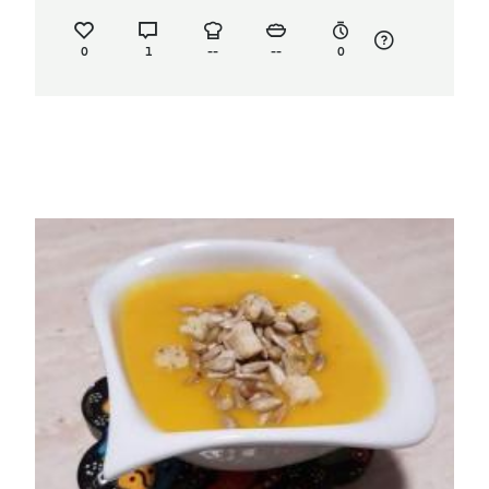
0
1
--
--
0