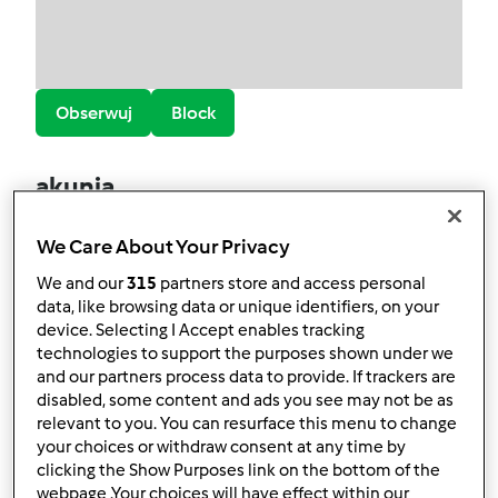
Obserwuj
Block
akunia
4
Aktualna liczba punktów użytkownika: 112
We Care About Your Privacy
Który model Thermomix ® posiadasz?
We and our
315
partners store and access personal
data, like browsing data or unique identifiers, on your
Thermomix ® TM 21
device. Selecting I Accept enables tracking
technologies to support the purposes shown under we
Najlepszy przepis
and our partners process data to provide. If trackers are
disabled, some content and ads you see may not be as
Ciasto daktylowe z mąki zytniej z pełnego
relevant to you. You can resurface this menu to change
przemiału
your choices or withdraw consent at any time by
clicking the Show Purposes link on the bottom of the
Najczęściej komentowany przepis
webpage .Your choices will have effect within our