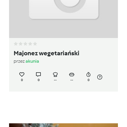
Majonez wegetariański
przez
akunia
0
0
--
--
0