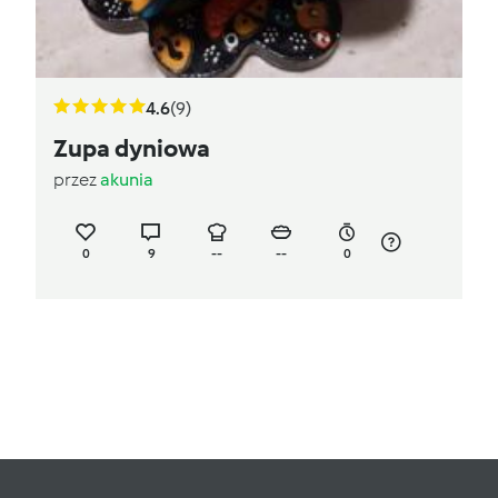
4.6
(9)
Zupa dyniowa
przez
akunia
0
9
--
--
0