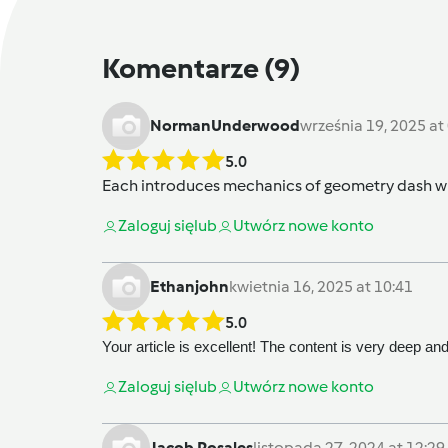
Komentarze
(9)
NormanUnderwood
września 19, 2025 at
5.0
Each introduces mechanics of
geometry dash
wh
Zaloguj się
lub
Utwórz nowe konto
Ethanjohn
kwietnia 16, 2025 at 10:41
5.0
Your article is excellent! The content is very deep an
Zaloguj się
lub
Utwórz nowe konto
Jacob Rosales
listopada 27, 2024 at 12:29