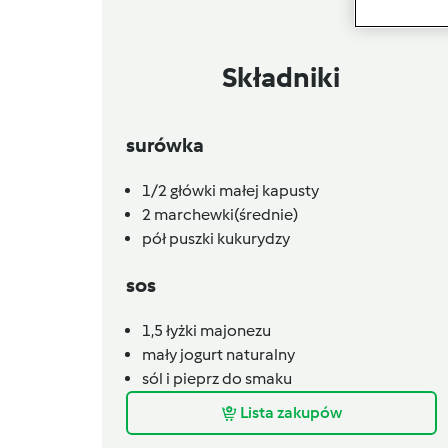
Składniki
surówka
1/2
główki małej kapusty
2
marchewki(średnie)
pół puszki kukurydzy
sos
1,5
łyżki
majonezu
mały jogurt naturalny
sól i pieprz do smaku
Lista zakupów