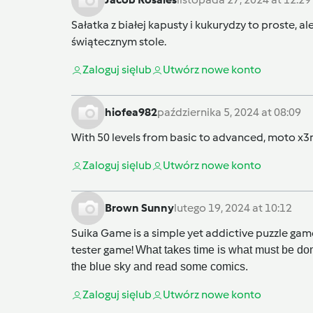
Sałatka z białej kapusty i kukurydzy to proste,
świątecznym stole.
Zaloguj się
lub
Utwórz nowe konto
hiofea982
października 5, 2024 at 08:09
With 50 levels from basic to advanced,
moto x3
Zaloguj się
lub
Utwórz nowe konto
Brown Sunny
lutego 19, 2024 at 10:12
Suika Game is a simple yet addictive puzzle game
tester
game!
What takes time is what must be done
the blue sky and read some comics.
Zaloguj się
lub
Utwórz nowe konto