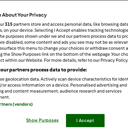
Czas całkowity
5min
 About Your Privacy
our
315
partners store and access personal data, like browsing dat
rs, on your device. Selecting I Accept enables tracking technologi
porcja/porcje/porcji
he purposes shown under we and our partners process data to prov
4
porcja/porcje/porcji
are disabled, some content and ads you see may not be as relevan
esurface this menu to change your choices or withdraw consent a
ng the Show Purposes link on the bottom of the webpage .Your choi
ct within our Website. For more details, refer to our Privacy Policy
Poziom
Łatwy
our partners process data to provide:
se geolocation data. Actively scan device characteristics for ident
/or access information on a device. Personalised advertising and
ing and content measurement, audience research and services
ment.
artners (vendors)
Show Purposes
I Accept