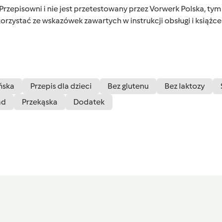
 Przepisowni i nie jest przetestowany przez Vorwerk Polska, 
orzystać ze wskazówek zawartych w instrukcji obsługi i książ
ńska
Przepis dla dzieci
Bez glutenu
Bez laktozy
ad
Przekąska
Dodatek