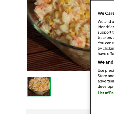
We Care
We and 
identifie
support t
trackers 
You can r
by clicki
have effe
We and 
Use preci
Store and
advertis
develop
List of P