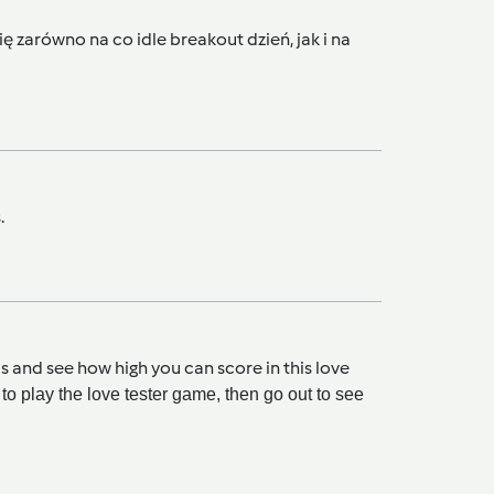
 się zarówno na co
idle breakout
dzień, jak i na
.
ls and see how high you can score in this
love
to play the love tester game, then go out to see