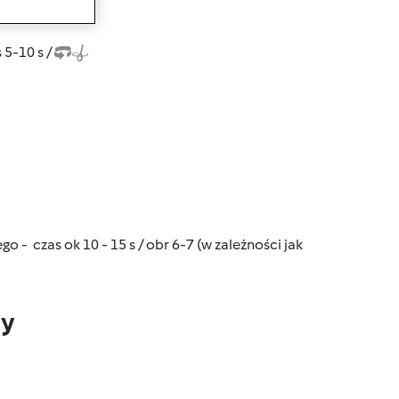
wanie
5-10 s /
- czas ok 10 - 15 s / obr 6-7 (w zależności jak
dy