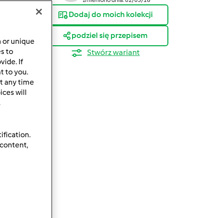
Dodaj do moich kolekcji
podziel się przepisem
a or unique
es to
Stwórz wariant
ide. If
t to you.
t any time
ces will
.
ification.
 content,