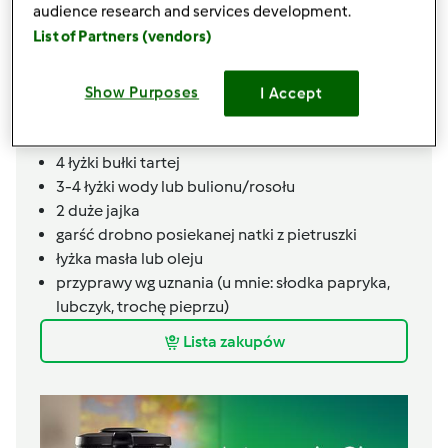
audience research and services development.
ok 0,5kg ugotowanych warzyw z rosołu (u mnie
List of Partners (vendors)
przewaga marchewki i pietruszki, trochę selera)
mięso z 2 nóżek (lub 5-6 pałek) z kurczaka (też z
rosołu), obrane – ok. 200-300g, może być inne
Show Purposes
I Accept
mięso, które wykorzystaliście do ugotowania
rosołu/bulionu
4 łyżki bułki tartej
3-4 łyżki wody lub bulionu/rosołu
2 duże jajka
garść drobno posiekanej natki z pietruszki
łyżka masła lub oleju
przyprawy wg uznania (u mnie: słodka papryka,
lubczyk, trochę pieprzu)
Lista zakupów