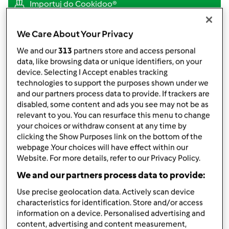
TM 5
przez
Gość
We Care About Your Privacy
opublikowany: 20/10/18
We and our
313
partners store and access personal
zmieniono dnia: 20/10/18
data, like browsing data or unique identifiers, on your
Dodaj do moich kolekcji
device. Selecting I Accept enables tracking
technologies to support the purposes shown under we
podziel się przepisem
and our partners process data to provide. If trackers are
disabled, some content and ads you see may not be as
Stwórz wariant
relevant to you. You can resurface this menu to change
your choices or withdraw consent at any time by
clicking the Show Purposes link on the bottom of the
webpage .Your choices will have effect within our
Website. For more details, refer to our Privacy Policy.
We and our partners process data to provide:
Składniki
Use precise geolocation data. Actively scan device
Pasztet z resztek rosołowych ( BLW /
characteristics for identification. Store and/or access
information on a device. Personalised advertising and
rozszerzanie diety)
content, advertising and content measurement,