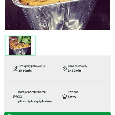
Czas przygotowania
Czas całkowity
1h 30min
1h 30min
porcja/porcje/porcji
Poziom
12
Łatwy
plaster/plastry/plastrów