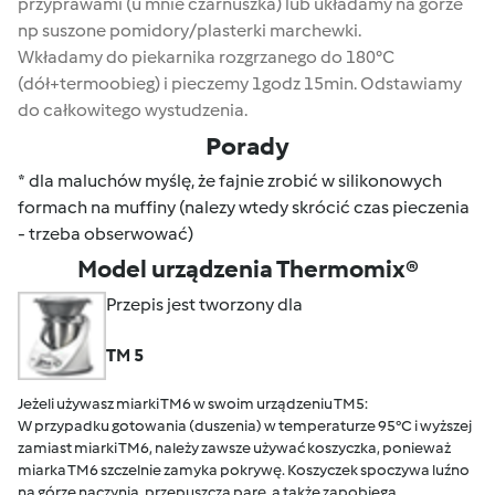
przyprawami (u mnie czarnuszka) lub układamy na górze
np suszone pomidory/plasterki marchewki.
Wkładamy do piekarnika rozgrzanego do 180°C
(dół+termoobieg) i pieczemy 1godz 15min. Odstawiamy
do całkowitego wystudzenia.
Porady
* dla maluchów myślę, że fajnie zrobić w silikonowych
formach na muffiny (nalezy wtedy skrócić czas pieczenia
- trzeba obserwować)
Model urządzenia Thermomix®
Przepis jest tworzony dla
TM 5
Jeżeli używasz miarki TM6 w swoim urządzeniu TM5:
W przypadku gotowania (duszenia) w temperaturze 95°C i wyższej
zamiast miarki TM6, należy zawsze używać koszyczka, ponieważ
miarka TM6 szczelnie zamyka pokrywę. Koszyczek spoczywa luźno
na górze naczynia, przepuszcza parę, a także zapobiega