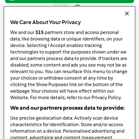
TM 31
przez
Gość
We Care About Your Privacy
opublikowany: 19/08/12
zmieniono dnia: 19/08/12
We and our
315
partners store and access personal
Dodaj do moich kolekcji
data, like browsing data or unique identifiers, on your
device. Selecting I Accept enables tracking
podziel się przepisem
technologies to support the purposes shown under we
and our partners process data to provide. If trackers are
Stwórz wariant
disabled, some content and ads you see may not be as
relevant to you. You can resurface this menu to change
your choices or withdraw consent at any time by
clicking the Show Purposes link on the bottom of the
webpage .Your choices will have effect within our
Website. For more details, refer to our Privacy Policy.
Składniki
We and our partners process data to provide:
1
cukinia średniej wielkości
Use precise geolocation data. Actively scan device
masło, niesolone,
wysokiej jakości 5g na 100g
characteristics for identification. Store and/or access
ugotowanej cukini
information on a device. Personalised advertising and
content, advertising and content measurement,