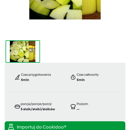
Czas przygotowania
Czas całkowity
5min
5min
porcja/porcje/porcji
Poziom
5
słoik/słoiki/słoików
--