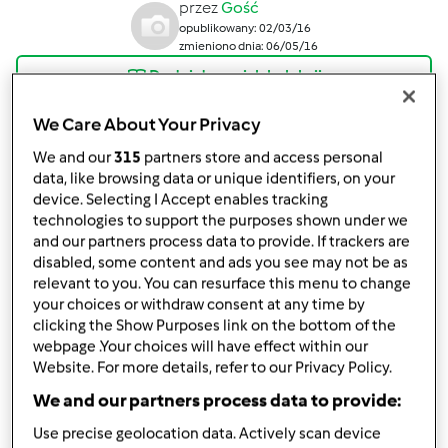
przez
Gość
opublikowany: 02/03/16
zmieniono dnia: 06/05/16
Dodaj do moich kolekcji
podziel się przepisem
We Care About Your Privacy
Stwórz wariant
We and our
315
partners store and access personal
data, like browsing data or unique identifiers, on your
device. Selecting I Accept enables tracking
technologies to support the purposes shown under we
and our partners process data to provide. If trackers are
disabled, some content and ads you see may not be as
relevant to you. You can resurface this menu to change
Składniki
your choices or withdraw consent at any time by
clicking the Show Purposes link on the bottom of the
250
ml lodów czekoladowo śmietankowych
webpage .Your choices will have effect within our
1
szklanka mleka
Website. For more details, refer to our Privacy Policy.
4
ciasteczka oreo
We and our partners process data to provide:
Lista zakupów
Use precise geolocation data. Actively scan device