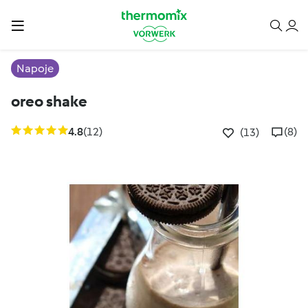
Napoje
oreo shake
4.8
(12)
(8)
(13)