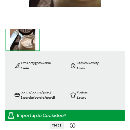
Czas przygotowania
Czas całkowity
1min
1min
porcja/porcje/porcji
Poziom
1
porcja/porcje/porcji
Łatwy
TM 31