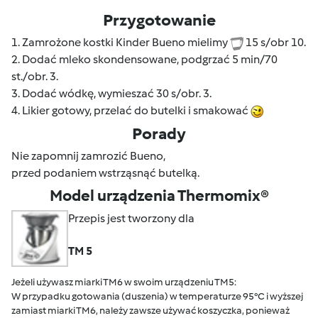
Przygotowanie
1. Zamrożone kostki Kinder Bueno mielimy
15 s/obr 10.
2. Dodać mleko skondensowane, podgrzać 5 min/70
st./obr. 3.
3. Dodać wódkę, wymieszać 30 s/obr. 3.
4. Likier gotowy, przelać do butelki i smakować
Porady
Nie zapomnij zamrozić Bueno,
przed podaniem wstrząsnąć butelką.
Model urządzenia Thermomix®
Przepis jest tworzony dla
TM 5
Jeżeli używasz miarki TM6 w swoim urządzeniu TM5:
W przypadku gotowania (duszenia) w temperaturze 95°C i wyższej
zamiast miarki TM6, należy zawsze używać koszyczka, ponieważ