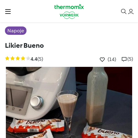
Napoje
Likier Bueno
4.4
(5)
(5)
(14)