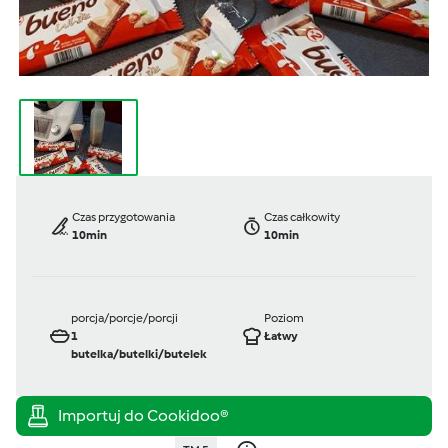
Czas przygotowania
Czas całkowity
10min
10min
porcja/porcje/porcji
Poziom
1
Łatwy
butelka/butelki/butelek