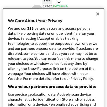
TM 5
przez
Kateusia
opublikowany: 26/11/17
zmieniono dnia: 26/11/17
We Care About Your Privacy
Dodaj do moich kolekcji
We and our
315
partners store and access personal
podziel się przepisem
data, like browsing data or unique identifiers, on your
device. Selecting I Accept enables tracking
Stwórz wariant
technologies to support the purposes shown under we
and our partners process data to provide. If trackers are
disabled, some content and ads you see may not be as
relevant to you. You can resurface this menu to change
your choices or withdraw consent at any time by
clicking the Show Purposes link on the bottom of the
webpage .Your choices will have effect within our
Składniki
Website. For more details, refer to our Privacy Policy.
Likier Bueno
We and our partners process data to provide:
40
zamrożonych kostek Kinder Bueno,
(tj. 5
Use precise geolocation data. Actively scan device
batonów)
characteristics for identification. Store and/or access
1
puszka mleka skondensowanego, słodzonego,
information on a device. Personalised advertising and