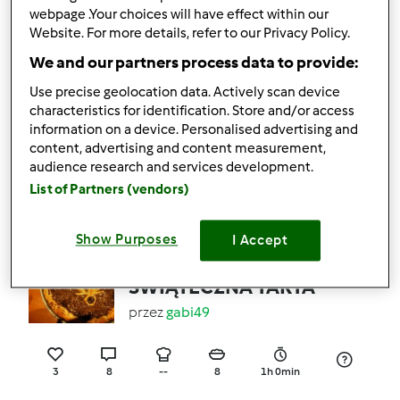
webpage .Your choices will have effect within our
4
0
Łatwy
20
2h 30min
Website. For more details, refer to our Privacy Policy.
We and our partners process data to provide:
5.0
(3)
Listki wielozbożowe z
Use precise geolocation data. Actively scan device
characteristics for identification. Store and/or access
wiosennymi ziołami
information on a device. Personalised advertising and
przez
Gość
content, advertising and content measurement,
audience research and services development.
List of Partners (vendors)
11
8
--
0
Show Purposes
I Accept
5.0
(3)
ŚWIĄTECZNA TARTA
przez
gabi49
3
8
--
8
1h 0min