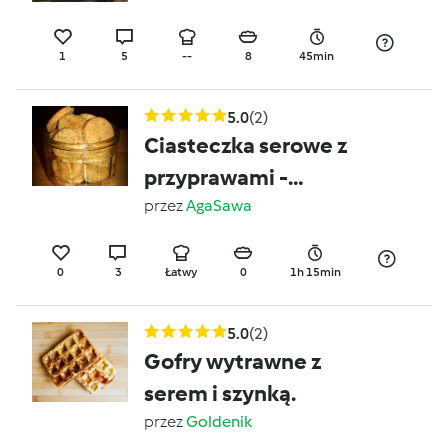
1
5
--
8
45min
5.0
(2)
Ciasteczka serowe z
przyprawami -
wytrawne
przez
AgaSawa
0
3
Łatwy
0
1h 15min
5.0
(2)
Gofry wytrawne z
serem i szynką.
przez
Goldenik