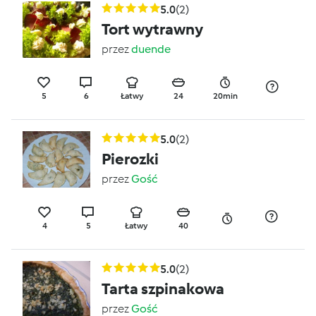
5.0
(2)
Tort wytrawny
przez
duende
5
6
Łatwy
24
20min
5.0
(2)
Pierozki
przez
Gość
4
5
Łatwy
40
5.0
(2)
Tarta szpinakowa
przez
Gość