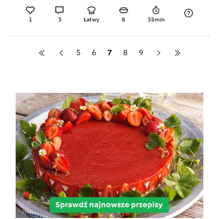
1
3
Łatwy
8
35min
5
6
7
8
9