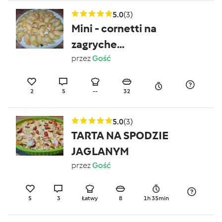
5.0
(3)
Mini - cornetti na
zagryche...
przez
Gość
2
5
--
32
5.0
(3)
TARTA NA SPODZIE
JAGLANYM
przez
Gość
5
3
Łatwy
8
1h 35min