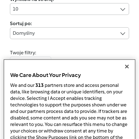
10
Sortuj po:
Domyślny
Twoje filtry:
Słone wypieki
We Care About Your Privacy
Wyczyść
We and our
313
partners store and access personal
data, like browsing data or unique identifiers, on your
5.0
(4)
device. Selecting I Accept enables tracking
PIERÓG PANI MAMY
technologies to support the purposes shown under we
and our partners process data to provide. If trackers are
czyli telefoniczne
disabled, some content and ads you see may not be as
pogotowie kulinarne
przez
Gość
relevant to you. You can resurface this menu to change
your choices or withdraw consent at any time by
wg.Gosi L.
clicking the Show Purposes link on the bottom of the