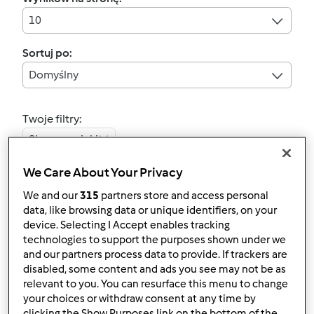
10
Sortuj po:
Domyślny
Twoje filtry:
Słone wypieki
We Care About Your Privacy
Wyczyść
We and our
315
partners store and access personal
data, like browsing data or unique identifiers, on your
5.0
(10)
device. Selecting I Accept enables tracking
Świąteczne ciasteczka
technologies to support the purposes shown under we
and our partners process data to provide. If trackers are
do barszczu
disabled, some content and ads you see may not be as
przez
Gość
relevant to you. You can resurface this menu to change
your choices or withdraw consent at any time by
clicking the Show Purposes link on the bottom of the