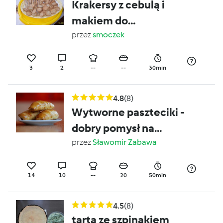
Krakersy z cebulą i
makiem do
wielkanocnego żuru.
przez
smoczek
3
2
--
--
30min
4.8
(8)
Wytworne paszteciki -
dobry pomysł na
piknikową przekąskę
przez
Sławomir Zabawa
14
10
--
20
50min
4.5
(8)
tarta ze szpinakiem