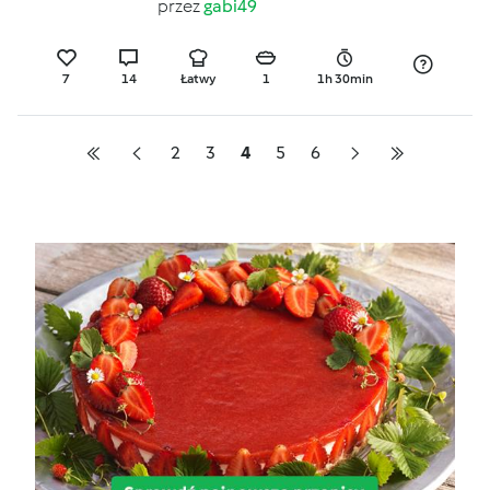
przez
gabi49
7
14
Łatwy
1
1h 30min
2
3
4
5
6