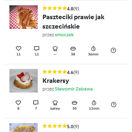
4.8
(9)
Paszteciki prawie jak
szczecińskie
przez
smoczek
11
11
--
38
36min
4.6
(9)
Krakersy
przez
Sławomir Zabawa
8
7
Łatwy
30
12min
5.0
(9)