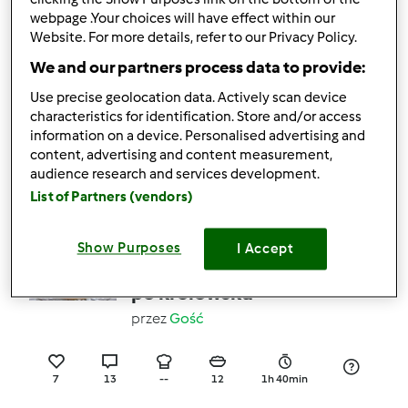
14
7
Łatwy
0
18min
webpage .Your choices will have effect within our
Website. For more details, refer to our Privacy Policy.
We and our partners process data to provide:
5.0
(9)
Drożdżówki różane
Use precise geolocation data. Actively scan device
characteristics for identification. Store and/or access
przez
Gość
information on a device. Personalised advertising and
content, advertising and content measurement,
audience research and services development.
15
19
Łatwy
12
1h 15min
List of Partners (vendors)
4.9
(9)
Show Purposes
I Accept
Wielkanocny pasztet
po królewsku
przez
Gość
7
13
--
12
1h 40min