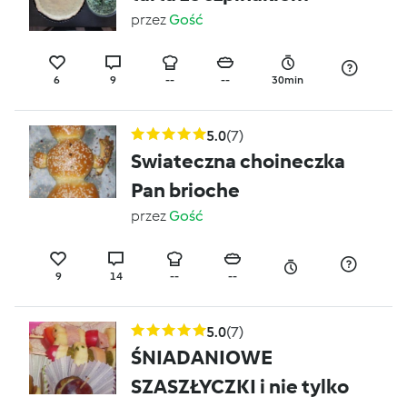
przez
Gość
6
9
--
--
30min
5.0
(7)
Swiateczna choineczka
Pan brioche
przez
Gość
9
14
--
--
5.0
(7)
ŚNIADANIOWE
SZASZŁYCZKI i nie tylko