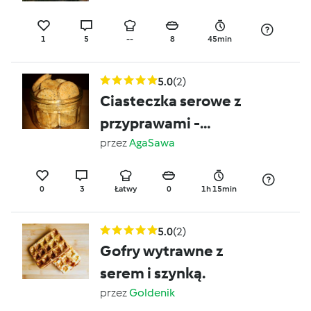
1
5
--
8
45min
5.0
(2)
Ciasteczka serowe z
przyprawami -
wytrawne
przez
AgaSawa
0
3
Łatwy
0
1h 15min
5.0
(2)
Gofry wytrawne z
serem i szynką.
przez
Goldenik