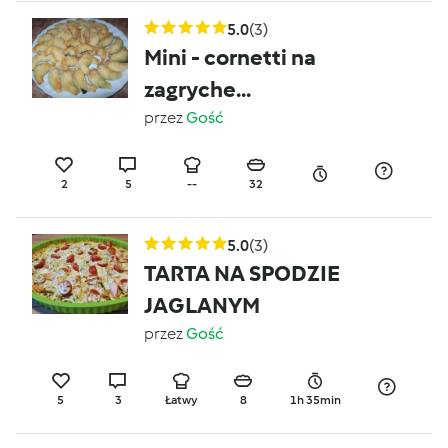
5.0
(3)
Mini - cornetti na
zagryche...
przez
Gość
2
5
--
32
5.0
(3)
TARTA NA SPODZIE
JAGLANYM
przez
Gość
5
3
Łatwy
8
1h 35min