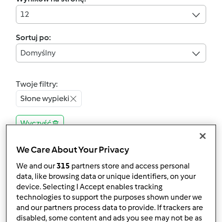
12
Sortuj po:
Domyślny
Twoje filtry:
Słone wypieki
Wyczyść
We Care About Your Privacy
5.0
(4)
PIERÓG PANI MAMY
We and our
315
partners store and access personal
data, like browsing data or unique identifiers, on your
czyli telefoniczne
device. Selecting I Accept enables tracking
pogotowie kulinarne
przez
Gość
technologies to support the purposes shown under we
and our partners process data to provide. If trackers are
wg.Gosi L.
disabled, some content and ads you see may not be as