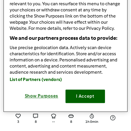
relevant to you. You can resurface this menu to change
4
0
Łatwy
20
2h 30min
your choices or withdraw consent at any time by
clicking the Show Purposes link on the bottom of the
webpage .Your choices will have effect within our
5.0
(3)
Website. For more details, refer to our Privacy Policy.
Listki wielozbożowe z
We and our partners process data to provide:
wiosennymi ziołami
Use precise geolocation data. Actively scan device
przez
Gość
characteristics for identification. Store and/or access
information on a device. Personalised advertising and
content, advertising and content measurement,
11
8
--
0
audience research and services development.
List of Partners (vendors)
5.0
(3)
ŚWIĄTECZNA TARTA
Show Purposes
I Accept
przez
gabi49
3
8
--
8
1h 0min