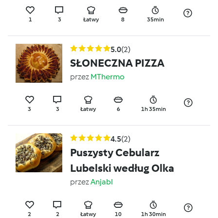
1
3
Łatwy
8
35min
5.0
(2)
SŁONECZNA PIZZA
przez
MThermo
3
3
Łatwy
6
1h 35min
4.5
(2)
Puszysty Cebularz
Lubelski według Olka
przez
Anjabl
2
2
Łatwy
10
1h 30min