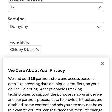
12
Sortuj po:
Domyślny
Twoje filtry:
Chleby & bułki
Wyczyść
We Care About Your Privacy
4.7
(179)
We and our
315
partners store and access personal
CHLEBEK ZIOŁOWY
data, like browsing data or unique identifiers, on your
device. Selecting I Accept enables tracking
przez
Edyta Mikulska
technologies to support the purposes shown under we
and our partners process data to provide. If trackers are
disabled, some content and ads you see may not be as
151
315
Łatwy
0
1h 30min
relevant to you. You can resurface this menu to change