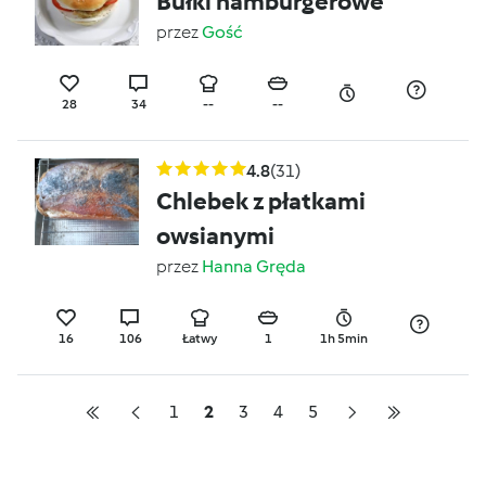
Bułki hamburgerowe
przez
Gość
28
34
--
--
4.8
(31)
Chlebek z płatkami
owsianymi
przez
Hanna Gręda
16
106
Łatwy
1
1h 5min
1
2
3
4
5