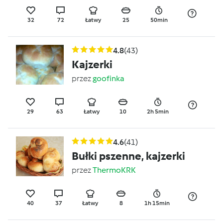
32
72
Łatwy
25
50min
4.8
(43)
Kajzerki
przez
goofinka
29
63
Łatwy
10
2h 5min
4.6
(41)
Bułki pszenne, kajzerki
przez
ThermoKRK
40
37
Łatwy
8
1h 15min