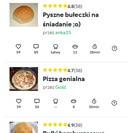
4.8
(38)
Pyszne bułeczki na
śniadanie ;o)
przez
anka25
59
85
Łatwy
12
28min
4.7
(38)
Pizza genialna
przez
Gość
39
50
--
8
30min
4.9
(38)