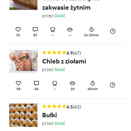
zakwasie żytnim
przez
Gość
35
87
--
--
1h 20min
4.9
(47)
Chleb z ziołami
przez
Gość
58
66
--
20
45min
4.5
(43)
Bułki
przez
Gość