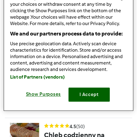
your choices or withdraw consent at any time by
clicking the Show Purposes link on the bottom of the
4.8
(102)
webpage .Your choices will have effect within our
chleb z garnka
Website. For more details, refer to our Privacy Policy.
przez
rozalika
We and our partners process data to provide:
Use precise geolocation data. Actively scan device
characteristics for identification. Store and/or access
116
156
Łatwy
15
2h 30min
information on a device. Personalised advertising and
content, advertising and content measurement,
audience research and services development.
4.8
(52)
List of Partners (vendors)
Prosty chleb pszenny
przez
Gość
Show Purposes
I Accept
47
58
Średni
1150
2h 30min
4.5
(50)
Chleb codzienny na