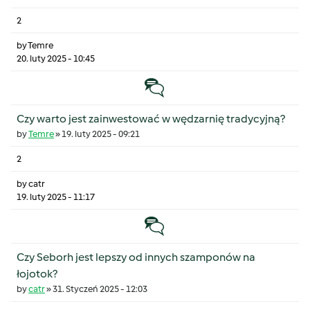
2
by
Temre
20. luty 2025 - 10:45
Temat zwyczajny
Czy warto jest zainwestować w wędzarnię tradycyjną?
by
Temre
»
19. luty 2025 - 09:21
2
by
catr
19. luty 2025 - 11:17
Temat zwyczajny
Czy Seborh jest lepszy od innych szamponów na
łojotok?
by
catr
»
31. Styczeń 2025 - 12:03