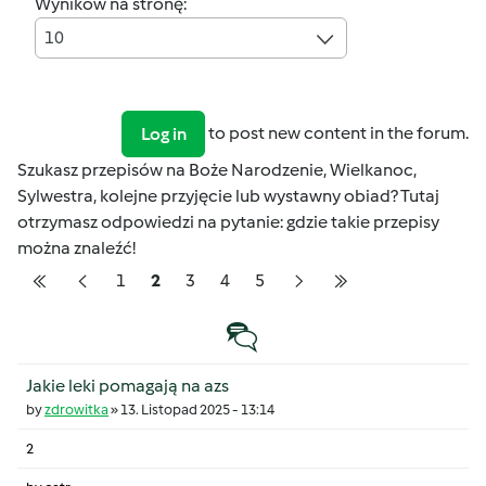
Wyników na stronę:
10
to post new content in the forum.
Log in
Szukasz przepisów na Boże Narodzenie, Wielkanoc,
Sylwestra, kolejne przyjęcie lub wystawny obiad? Tutaj
otrzymasz odpowiedzi na pytanie: gdzie takie przepisy
można znaleźć!
Pagination
Strona
Strona
Strona
Strona
Strona
1
2
3
4
5
Pierwsza strona
Poprzednia strona
Następna strona
Ostatnia strona
Temat zwyczajny
Jakie leki pomagają na azs
by
zdrowitka
»
13. Listopad 2025 - 13:14
2