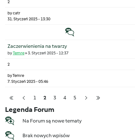
2
by
catr
31. Styczeń 2025 - 13:30
Temat zwyczajny
Zaczerwienienia na twarzy
by
Temre
»
3. Styczeń 2025 - 12:37
2
by
Temre
7. Styczeń 2025 - 05:46
Pagination
Strona
Strona
Strona
Strona
Strona
1
2
3
4
5
Pierwsza strona
Poprzednia strona
Następna strona
Ostatnia strona
Legenda Forum
Na Forum są nowe tematy
Brak nowych wpisów