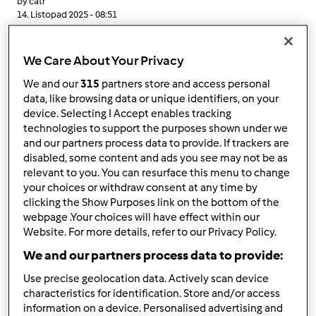
by
catr
14. Listopad 2025 - 08:51
Temat zwyczajny
We Care About Your Privacy
Impreza firmowa
We and our
315
partners store and access personal
by
zdrowitka
»
30. Wrzesień 2025 - 10:30
data, like browsing data or unique identifiers, on your
device. Selecting I Accept enables tracking
2
technologies to support the purposes shown under we
by
catr
and our partners process data to provide. If trackers are
30. Wrzesień 2025 - 12:03
disabled, some content and ads you see may not be as
relevant to you. You can resurface this menu to change
Temat zwyczajny
your choices or withdraw consent at any time by
clicking the Show Purposes link on the bottom of the
Projektant przy urządzaniu restauracji czy warto?
webpage .Your choices will have effect within our
Website. For more details, refer to our Privacy Policy.
by
zdrowitka
»
20. Sierpień 2025 - 08:10
We and our partners process data to provide:
2
Use precise geolocation data. Actively scan device
by
catr
characteristics for identification. Store and/or access
20. Sierpień 2025 - 09:03
information on a device. Personalised advertising and