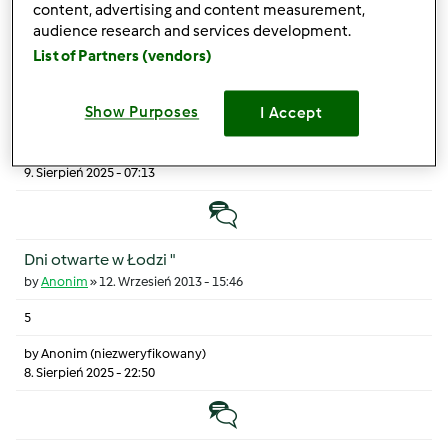
Temat zwyczajny
content, advertising and content measurement,
audience research and services development.
List of Partners (vendors)
POMYSŁ NA ŚWIĄTECZNĄ CHOINKĘ ;D
by
Anonim
»
19. Grudzień 2012 - 11:12
Show Purposes
I Accept
8
by
Anonim (niezweryfikowany)
9. Sierpień 2025 - 07:13
Temat zwyczajny
Dni otwarte w Łodzi "
by
Anonim
»
12. Wrzesień 2013 - 15:46
5
by
Anonim (niezweryfikowany)
8. Sierpień 2025 - 22:50
Temat zwyczajny