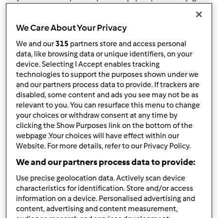
własnego , utworzonego zbiorku? Chodzi mi o
uporządkowanie zebranych przepisów i ich
We Care About Your Privacy
przemieszczenie pomiędzy kategoriami. Nie wiem czy tak
można?
We and our
315
partners store and access personal
data, like browsing data or unique identifiers, on your
device. Selecting I Accept enables tracking
technologies to support the purposes shown under we
Góra strony
and our partners process data to provide. If trackers are
disabled, some content and ads you see may not be as
Zaloguj
lub
zarejestruj się
aby dodawać
relevant to you. You can resurface this menu to change
komentarze
your choices or withdraw consent at any time by
clicking the Show Purposes link on the bottom of the
webpage .Your choices will have effect within our
Mixi
Dołączył : 08.11.2010
Website. For more details, refer to our Privacy Policy.
We and our partners process data to provide:
Use precise geolocation data. Actively scan device
characteristics for identification. Store and/or access
pon., 02/06/2012 - 12:16
#2
information on a device. Personalised advertising and
W zakładce Przepisy, po lewej stronie są Moje ulubione
content, advertising and content measurement,
przepisy - poniżej są projekty przepisów, które można