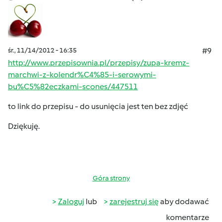
śr., 11/14/2012 - 16:35
#9
http://www.przepisownia.pl/przepisy/zupa-kremz-
marchwi-z-kolendr%C4%85-i-serowymi-
bu%C5%82eczkami-scones/447511
to link do przepisu - do usunięcia jest ten bez zdjęć
Dziękuję.
Góra strony
Zaloguj
lub
zarejestruj się
aby dodawać
komentarze