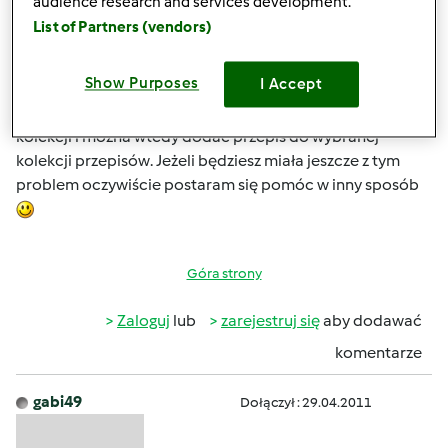
audience research and services development.
otworzyć i zmienić ich nazwę na np Wypieki, następnie
List of Partners (vendors)
dodawać nowe kolekcje przepisów, np Napoje, Dania
główne. Klikając na ulubiony przepis lub nowy, który ma
Show Purposes
I Accept
się stać ulubionym, proszę wybrać opcję dodaj do
kolekcji, wyświetli się podpowiedź z listą własnych
kolekcji i można wtedy dodać przepis do wybranej
kolekcji przepisów. Jeżeli będziesz miała jeszcze z tym
problem oczywiście postaram się pomóc w inny sposób
Góra strony
Zaloguj
lub
zarejestruj się
aby dodawać
komentarze
gabi49
Dołączył : 29.04.2011