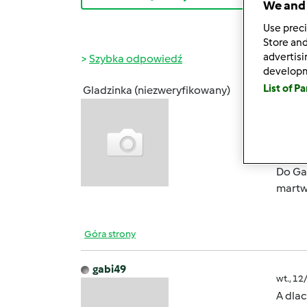
We and 
Use preci
Store and
advertis
Szybka odpowiedź
develop
List of P
Gladzinka (niezweryfikowany)
ndz., 1
Witam
Ja też
Do Gab
martwi
Góra strony
gabi49
wt., 12
A dlac