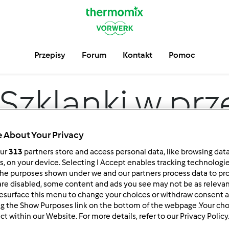
Przepisy
Forum
Kontakt
Pomoc
Szklanki w pr
 About Your Privacy
our
313
partners store and access personal data, like browsing dat
rs, on your device. Selecting I Accept enables tracking technologi
he purposes shown under we and our partners process data to prov
are disabled, some content and ads you see may not be as relevan
esurface this menu to change your choices or withdraw consent a
ng the Show Purposes link on the bottom of the webpage .Your choi
 po:
Wyników na stronę:
ct within our Website. For more details, refer to our Privacy Policy
owsze wyniki
10