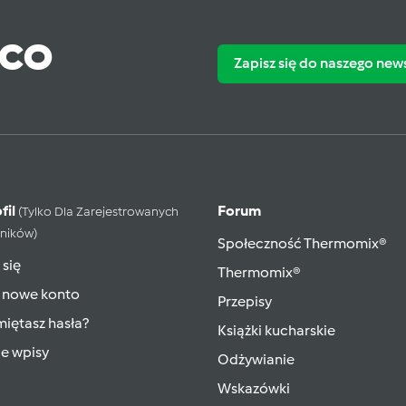
ąco
Zapisz się do naszego new
fil
Forum
(tylko Dla Zarejestrowanych
ników)
Społeczność Thermomix®
 się
Thermomix®
 nowe konto
Przepisy
iętasz hasła?
Książki kucharskie
ie wpisy
Odżywianie
Wskazówki