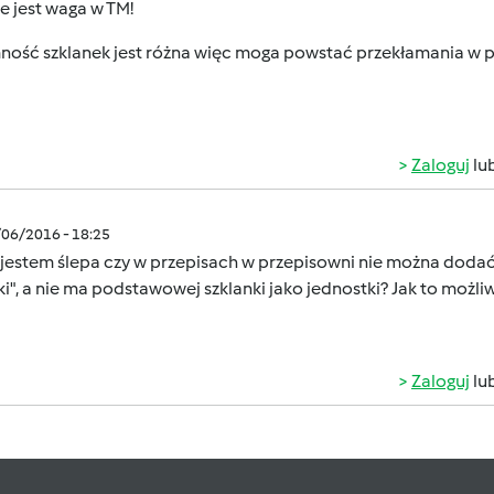
e jest waga w TM!
ność szklanek jest różna więc moga powstać przekłamania w p
Zaloguj
lu
/06/2016 - 18:25
 jestem ślepa czy w przepisach w przepisowni nie można dodać j
i", a nie ma podstawowej szklanki jako jednostki? Jak to możli
Zaloguj
lu