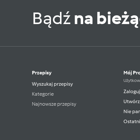
Bądź
na bież
Przepisy
Mój Pro
Użytkow
Wyszukaj przepisy
Zaloguj
Kategorie
Utwórz
Najnowsze przepisy
Nie pam
Ostatn