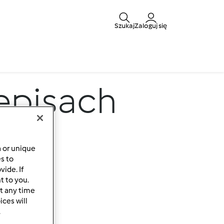
Szukaj
Zaloguj się
zepisach
a or unique
es to
ide. If
t to you.
t any time
ces will
.