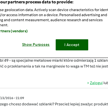
our partners process data to provide:
se geolocation data. Actively scan device characteristics for ident
/or access information on a device. Personalised advertising and
ing and content measurement, audience research and services
ment.
artners (vendors)
2/25/2016 - 14:34
 !
Show Purposes
I Accept
 chciałabym w jednostkach szklankę.
i 49 - są specjalne metalowe miarki które odmierzają 1 szklankę
ć o przeklamania a tak na marginesie to waga w TM też nie jes
Zaloguj
lu
/13/2016 - 21:09
zego chcesz dodawać szklanki? Przecież lepiej zważyc produkt