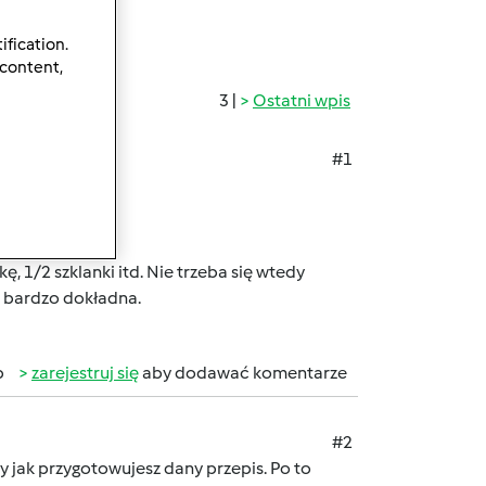
ification.
 content,
3 |
Ostatni wpis
#1
, 1/2 szklanki itd. Nie trzeba się wtedy
t bardzo dokładna.
b
zarejestruj się
aby dodawać komentarze
#2
y jak przygotowujesz dany przepis. Po to