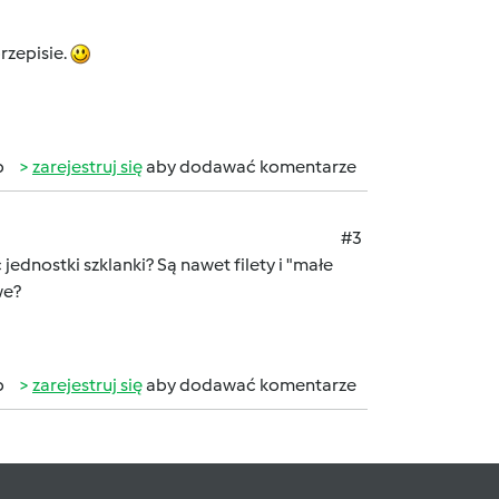
rzepisie.
b
zarejestruj się
aby dodawać komentarze
#3
ednostki szklanki? Są nawet filety i "małe
we?
b
zarejestruj się
aby dodawać komentarze