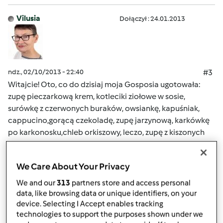
Vilusia
Dołączył : 24.01.2013
ndz., 02/10/2013 - 22:40
#3
Witajcie! Oto, co do dzisiaj moja Gosposia ugotowała:
zupę pieczarkową krem, kotleciki ziołowe w sosie,
surówkę z czerwonych buraków, owsiankę, kapuśniak,
cappucino,gorącą czekoladę, zupę jarzynową, karkówkę
po karkonosku,chleb orkiszowy, leczo, zupę z kiszonych
ogórków, lody malinowo-pomarańczowe, bułki
maślane,polędwicę wieprzową z ananasami i warzywami,
We Care About Your Privacy
pieczeń rzymską, surówkę wielowarzywną, klops
drobiowo- drobiowy (bo nie dostałam cielęciny), pączki,
We and our
313
partners store and access personal
zupę ziemniaczaną, zupę grochową, ciasto ucierane z
data, like browsing data or unique identifiers, on your
owocami, rolady drobiowe z nadzieniem serowo-
device. Selecting I Accept enables tracking
technologies to support the purposes shown under we
pieczarkowym. Mój zachwyt nie ma końca