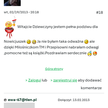
wt., 02/19/2013 - 20:18
#18
Witajcie Dziewczyny jestem pełna podziwu dla
Nowicjuszek
Ja nie byłam taka odważna
ale
dzięki Milośniczkom TM i Przepisowni nabrałam odwagi
,pomocne też są książki.Pozdrawiam serdecznie
Góra strony
Zaloguj
lub
zarejestruj się
aby dodawać
komentarze
ewa-67@tlen.pl
Dołączył : 13.02.2013