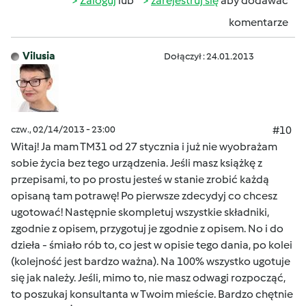
Zaloguj
lub
zarejestruj się
aby dodawać
komentarze
Vilusia
Dołączył : 24.01.2013
czw., 02/14/2013 - 23:00
#10
Witaj! Ja mam TM31 od 27 stycznia i już nie wyobrażam
sobie życia bez tego urządzenia. Jeśli masz książkę z
przepisami, to po prostu jesteś w stanie zrobić każdą
opisaną tam potrawę! Po pierwsze zdecydyj co chcesz
ugotować! Następnie skompletuj wszystkie składniki,
zgodnie z opisem, przygotuj je zgodnie z opisem. No i do
dzieła - śmiało rób to, co jest w opisie tego dania, po kolei
(kolejność jest bardzo ważna). Na 100% wszystko ugotuje
się jak należy. Jeśli, mimo to, nie masz odwagi rozpocząć,
to poszukaj konsultanta w Twoim mieście. Bardzo chętnie