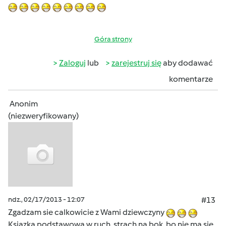
Góra strony
Zaloguj
lub
zarejestruj się
aby dodawać
komentarze
Anonim
(niezweryfikowany)
ndz., 02/17/2013 - 12:07
#13
Zgadzam sie calkowicie z Wami dziewczyny
Ksiazka podstawowa w ruch, strach na bok, bo nie ma sie