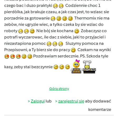
czego bac i duzo praktyki
Codziennie choc 1
pierdòlka, jak brakuje czasu, a jak czas jest, to wziasc sie
porzadnie za gotowanie
Thermomix nie ma
zebòw, nie ugryzie wiec, a tylko czeka by sie wziac do
roboty
Nie bòj sie kochana
Zobaczysz co
potrafi wyczarowac, ile dac z siebie, jaki to przyjaciel i
niezastapiona pomoc
Sluzymy pomoca na
Przepisowni, a Ty bierz sie do pracy
Czekam na wyniki
Pozdrawiam serdecznie. PS. Szkoda tyle
kasy, zeby stal bezczynnie
Góra strony
Zaloguj
lub
zarejestruj się
aby dodawać
komentarze