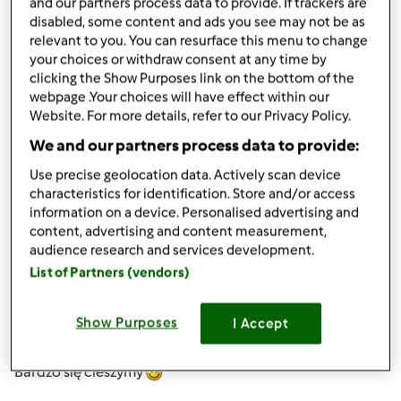
and our partners process data to provide. If trackers are
disabled, some content and ads you see may not be as
Pozdrawiam serdecznie
relevant to you. You can resurface this menu to change
your choices or withdraw consent at any time by
clicking the Show Purposes link on the bottom of the
webpage .Your choices will have effect within our
Website. For more details, refer to our Privacy Policy.
Góra strony
We and our partners process data to provide:
Use precise geolocation data. Actively scan device
Zaloguj
lub
zarejestruj się
aby dodawać
characteristics for identification. Store and/or access
komentarze
information on a device. Personalised advertising and
content, advertising and content measurement,
audience research and services development.
Mixi
Dołączył : 08.11.2010
List of Partners (vendors)
Show Purposes
I Accept
pon., 02/11/2013 - 13:21
#4
Bardzo się cieszymy