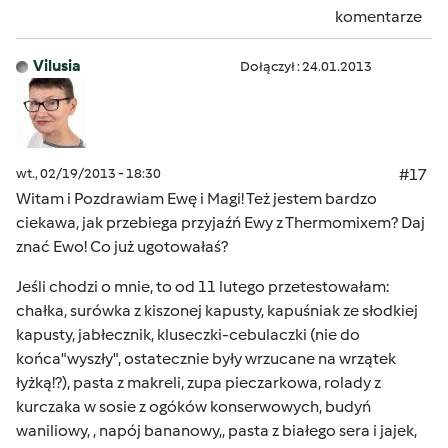
komentarze
Vilusia
Dołączył : 24.01.2013
wt., 02/19/2013 - 18:30
#17
Witam i Pozdrawiam Ewę i Magi! Też jestem bardzo
ciekawa, jak przebiega przyjaźń Ewy z Thermomixem? Daj
znać Ewo! Co już ugotowałaś?
Jeśli chodzi o mnie, to od 11 lutego przetestowałam:
chałka, surówka z kiszonej kapusty, kapuśniak ze słodkiej
kapusty, jabłecznik, kluseczki-cebulaczki (nie do
końca"wyszły", ostatecznie były wrzucane na wrzątek
łyżką!?), pasta z makreli, zupa pieczarkowa, rolady z
kurczaka w sosie z ogóków konserwowych, budyń
waniliowy, , napój bananowy,, pasta z białego sera i jajek,