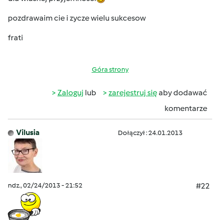
pozdrawaim cie i zycze wielu sukcesow
frati
Góra strony
Zaloguj
lub
zarejestruj się
aby dodawać
komentarze
Vilusia
Dołączył : 24.01.2013
ndz., 02/24/2013 - 21:52
#22