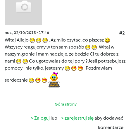
ndz., 02/10/2013 - 17:46
#2
Witaj Alicjo
. Az milo czytac, co piszesz
Wszyscy reagujemy w ten sam sposòb
Witaj w
naszym gronie i mam nadzieje, ze bedzie Ci tu dobrze z
nami
Co ugotowalas do tej pory ? Jesli potrzebujesz
pomocy i nie tylko, jestesmy
Pozdrawiam
serdecznie
Góra strony
Zaloguj
lub
zarejestruj się
aby dodawać
komentarze