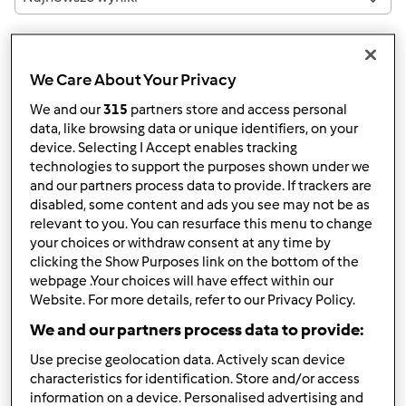
Wyników na stronę:
10
We Care About Your Privacy
We and our
315
partners store and access personal
data, like browsing data or unique identifiers, on your
device. Selecting I Accept enables tracking
Szybka odpowiedź
3 |
Ostatni wpis
technologies to support the purposes shown under we
and our partners process data to provide. If trackers are
NADIJA2
disabled, some content and ads you see may not be as
(niezweryfikowany)
relevant to you. You can resurface this menu to change
your choices or withdraw consent at any time by
clicking the Show Purposes link on the bottom of the
webpage .Your choices will have effect within our
Website. For more details, refer to our Privacy Policy.
We and our partners process data to provide:
Use precise geolocation data. Actively scan device
pon., 01/04/2016 - 07:18
#1
characteristics for identification. Store and/or access
Witam ,rozpoczynam dietę Dukana i chcialabym jakieś
information on a device. Personalised advertising and