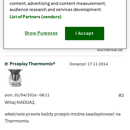
przepisy czy ktoś korzysta z termomixu stosując ta dietę
content, advertising and content measurement,
.Będę wdzięczna za pomoc.
audience research and services development.
List of Partners (vendors)
Góra strony
Show Purposes
I Accept
Zaloguj
lub
zarejestruj się
aby dodawać
komentarze
Przepisy Thermomix®
Dołączył : 17.11.2014
pon., 01/04/2016 - 08:11
#2
Witaj NADIJA2,
właściwie prawie każdy przepis można zaadaptować na
Thermomix.