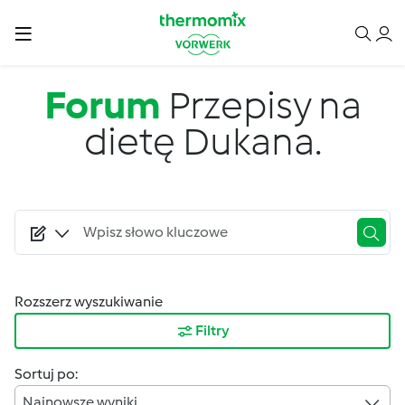
Przejdź do treści
Forum
Przepisy na
dietę Dukana.
Rozszerz wyszukiwanie
Filtry
Sortuj po:
Najnowsze wyniki