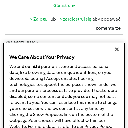
Góra strony
Zaloguj
lub
zarejestruj się
aby dodawać
komentarze
kasiagotujeTM5
(niezweryfikowany)
We Care About Your Privacy
We and our
313
partners store and access personal
data, like browsing data or unique identifiers, on your
device. Selecting I Accept enables tracking
technologies to support the purposes shown under we
and our partners process data to provide. If trackers are
śr., 07/10/2019 - 13:09
#2
disabled, some content and ads you see may not be as
relevant to you. You can resurface this menu to change
uważam na to co gotuję i jem aby nie nabrać masy
your choices or withdraw consent at any time by
clicking the Show Purposes link on the bottom of the
webpage .Your choices will have effect within our
Góra strony
Website. For more details, refer to our Privacy Policy.