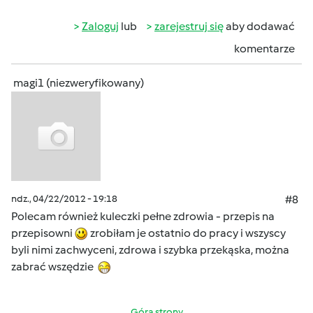
Zaloguj
lub
zarejestruj się
aby dodawać
komentarze
magi1 (niezweryfikowany)
ndz., 04/22/2012 - 19:18
#8
Polecam również kuleczki pełne zdrowia - przepis na
przepisowni
zrobiłam je ostatnio do pracy i wszyscy
byli nimi zachwyceni, zdrowa i szybka przekąska, można
zabrać wszędzie
Góra strony