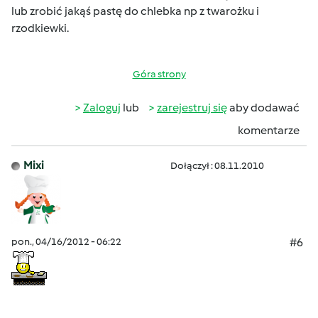
lub zrobić jakąś pastę do chlebka np z twarożku i
rzodkiewki.
Góra strony
Zaloguj
lub
zarejestruj się
aby dodawać
komentarze
Mixi
Dołączył : 08.11.2010
pon., 04/16/2012 - 06:22
#6