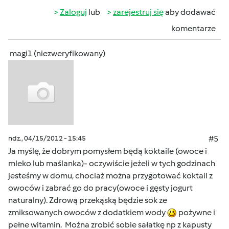
Zaloguj
lub
zarejestruj się
aby dodawać
komentarze
magi1 (niezweryfikowany)
ndz., 04/15/2012 - 15:45
#5
Ja myślę, że dobrym pomysłem będą koktaile (owoce i
mleko lub maślanka)- oczywiście jeżeli w tych godzinach
jesteśmy w domu, chociaż można przygotować koktail z
owoców i zabrać go do pracy(owoce i gęsty jogurt
naturalny). Zdrową przekąską będzie sok ze
zmiksowanych owoców z dodatkiem wody
pożywne i
pełne witamin. Można zrobić sobie sałatkę np z kapusty