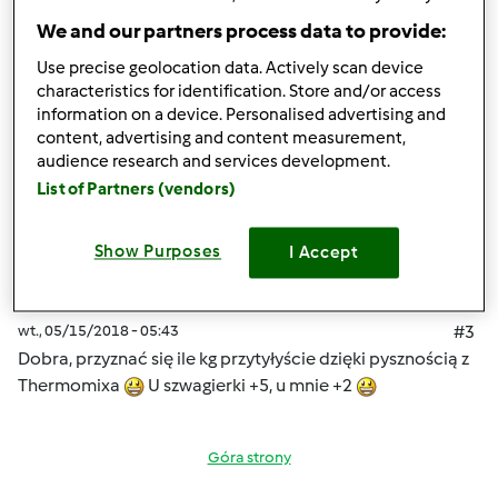
Zaloguj
lub
zarejestruj się
aby dodawać
We and our partners process data to provide:
komentarze
Use precise geolocation data. Actively scan device
characteristics for identification. Store and/or access
information on a device. Personalised advertising and
Barbara80
content, advertising and content measurement,
(niezweryfikowany)
audience research and services development.
List of Partners (vendors)
Show Purposes
I Accept
wt., 05/15/2018 - 05:43
#3
Dobra, przyznać się ile kg przytyłyście dzięki pysznością z
Thermomixa
U szwagierki +5, u mnie +2
Góra strony