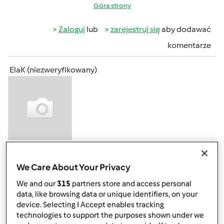
Góra strony
Zaloguj
lub
zarejestruj się
aby dodawać
komentarze
ElaK (niezweryfikowany)
pon., 09/03/2012 - 13:42
#4
Dziewczyny, nosi mnie od jakiegoś czasu, żeby dodać taki
We Care About Your Privacy
wątek na forum... I dziś się zdecydowałam
We and our
315
partners store and access personal
data, like browsing data or unique identifiers, on your
Coraz więcej osób ma świadomość, że kosmetyki
device. Selecting I Accept enables tracking
wytwarzane przemysłowo są naszpikowane przede
technologies to support the purposes shown under we
wszystkim chemią. Substancji naturalnych jest tylko w