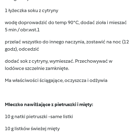
1 łyżeczka soku z cytryny
wodę doprowadzić do temp 90*C, dodać zioła i mieszać
5 min / obr.wst.1
przelać wszystko do innego naczynia, zostawić na noc (12
godz), odcedzić
dodać sok z cytryny, wymieszać. Przechowywać w
lodówce szczelnie zamknięte.
Ma właściwości ściągające, oczyszcza i odżywia
Mleczko nawilżające z pietruszki i mięty:
10 g natki pietruszki -same listki
10 g listków świeżej mięty