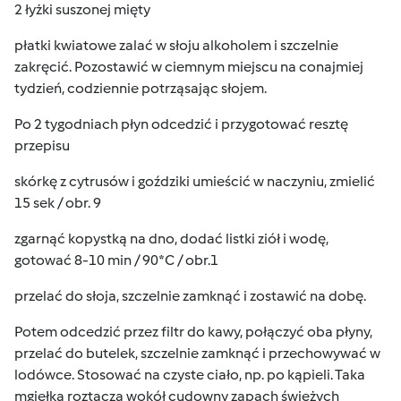
2 łyżki suszonej mięty
płatki kwiatowe zalać w słoju alkoholem i szczelnie
zakręcić. Pozostawić w ciemnym miejscu na conajmiej
tydzień, codziennie potrząsając słojem.
Po 2 tygodniach płyn odcedzić i przygotować resztę
przepisu
skórkę z cytrusów i goździki umieścić w naczyniu, zmielić
15 sek / obr. 9
zgarnąć kopystką na dno, dodać listki ziół i wodę,
gotować 8-10 min / 90*C / obr.1
przelać do słoja, szczelnie zamknąć i zostawić na dobę.
Potem odcedzić przez filtr do kawy, połączyć oba płyny,
przelać do butelek, szczelnie zamknąć i przechowywać w
lodówce. Stosować na czyste ciało, np. po kąpieli. Taka
mgiełka roztacza wokół cudowny zapach świeżych