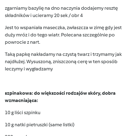
zgarniamy bazylię na dno naczynia dodajemy resztę
składników i ucieramy 20 sek / obr 4
Jest to wspaniała maseczka, zwłaszcza w zimę gdy jest
duży mróz i do tego wiatr. Polecana szczególnie po
powrocie z nart.
Taką papkę nakładamy na czystą twarz i trzymamy jak
najdłużej. Wysuszoną, zniszczoną cerę w ten sposób
leczymy i wygładzamy
szpinakowa: do większości rodzajów skóry, dobra
wzmacniająca:
10 g liści szpinku
10 g natki pietruszki (same listki)