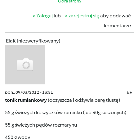
Góra strony
Zaloguj
lub
zarejestruj się
aby dodawać
komentarze
ElaK (niezweryfikowany)
pon., 09/03/2012 - 13:51
#6
tonik rumiankowy
(oczyszcza i odżywia cerę tłustą)
55 g świeżych koszyczków ruminku (lub 30g suszonych)
55 g świeżych pędów rozmarynu
450 g wody