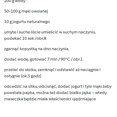
200 g wody
50-100 g mąki owsianej
10 g jogurtu naturalnego
umyte i suche liście umieścić w suchym naczyniu,
posiekać 10 sek /obr.8
zgarnąć kopystką na dno naczynia,
dodać wodę, gotować 7 min / 90*C / obr.1
przelać do słoika, zamknąć i odstawić aż naciągnie i
ostygnie (ok.3 godz)
odcedzić na sitku, odcisnąć, dodać jogurt i tyle mąki żeby
powstała papka, można też dodać białko jajka – wtedy
maseczka będzie miała właściwości ujędrniające