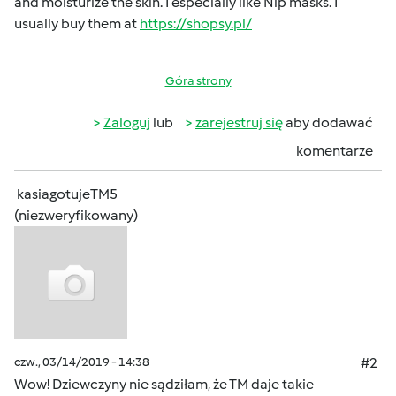
and moisturize the skin.
I especially like Nip masks.
I
usually buy them at
https://shopsy.pl/
Góra strony
Zaloguj
lub
zarejestruj się
aby dodawać
komentarze
kasiagotujeTM5
(niezweryfikowany)
czw., 03/14/2019 - 14:38
#2
Wow! Dziewczyny nie sądziłam, że TM daje takie