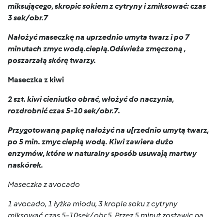
miksującego, skropic sokiem z cytryny i zmiksować: czas
3 sek/obr.7
Nałożyć maseczkę na uprzednio umyta twarz i po 7
minutach zmyc wodą.ciepłą.Odświeża zmęczoną ,
poszarzałą skórę twarzy.
Maseczka z kiwi
2 szt. kiwi cieniutko obrać, włożyć do naczynia,
rozdrobnić czas 5-10 sek/obr.7.
Przygotowaną papkę nałożyć na u[rzednio umytą twarz,
po 5 min. zmyc ciepłą wodą. Kiwi zawiera dużo
enzymów, które w naturalny sposób usuwają martwy
naskórek.
Maseczka z avocado
1 avocado, 1 łyżka miodu, 3 krople soku z cytryny
miksować czas 5-10sek/ obr.5. Przez 5 minut zostawic na