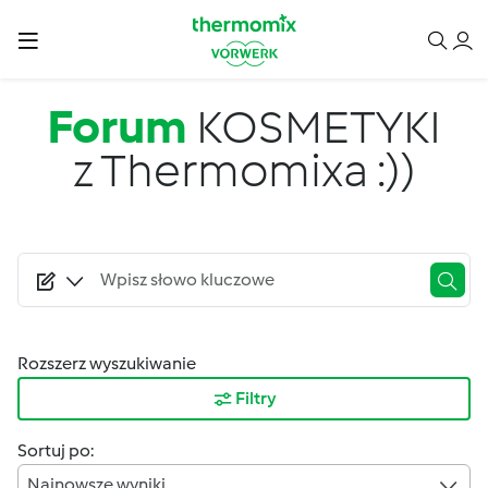
Przejdź do treści
Forum
KOSMETYKI
z Thermomixa :))
Rozszerz wyszukiwanie
Filtry
Sortuj po:
Najnowsze wyniki