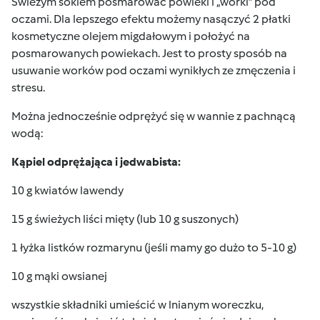
Świeżym sokiem posmarować powieki i „worki” pod
oczami. Dla lepszego efektu możemy nasączyć 2 płatki
kosmetyczne olejem migdałowym i położyć na
posmarowanych powiekach. Jest to prosty sposób na
usuwanie worków pod oczami wynikłych ze zmęczenia i
stresu.
Można jednocześnie odprężyć się w wannie z pachnącą
wodą:
Kąpiel odprężająca i jedwabista:
10 g kwiatów lawendy
15 g świeżych liści mięty (lub 10 g suszonych)
1 łyżka listków rozmarynu (jeśli mamy go dużo to 5-10 g)
10 g mąki owsianej
wszystkie składniki umieścić w lnianym woreczku,