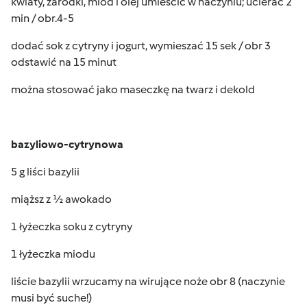
kwiaty, zarodki, miód i olej umieścić w naczyniu; ucierać 2
min / obr.4-5
dodać sok z cytryny i jogurt, wymieszać 15 sek / obr 3
odstawić na 15 minut
można stosować jako maseczkę na twarz i dekold
bazyliowo-cytrynowa
5 g liści bazylii
miąższ z ½ awokado
1 łyżeczka soku z cytryny
1 łyżeczka miodu
liście bazylii wrzucamy na wirujące noże obr 8 (naczynie
musi być suche!)