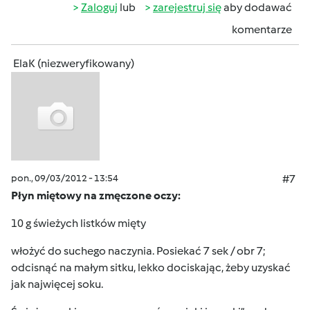
Zaloguj
lub
zarejestruj się
aby dodawać
komentarze
ElaK (niezweryfikowany)
pon., 09/03/2012 - 13:54
#7
Płyn miętowy na zmęczone oczy:
10 g świeżych listków mięty
włożyć do suchego naczynia. Posiekać 7 sek / obr 7;
odcisnąć na małym sitku, lekko dociskając, żeby uzyskać
jak najwięcej soku.