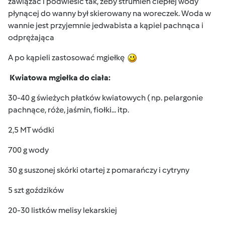
zawiązać i podwiesić tak, żeby strumień ciepłej wody
płynącej do wanny był skierowany na woreczek. Woda w
wannie jest przyjemnie jedwabista a kąpiel pachnąca i
odprężająca
A po kąpieli zastosować mgiełkę
Kwiatowa mgiełka do ciała:
30-40 g świeżych płatków kwiatowych ( np. pelargonie
pachnące, róże, jaśmin, fiołki... itp.
2,5 MT wódki
700 g wody
30 g suszonej skórki otartej z pomarańczy i cytryny
5 szt goździków
20-30 listków melisy lekarskiej