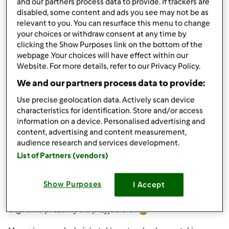
and our partners process data to provide. If trackers are
śladowych ilościach, głównie to woda, emulgatory i
disabled, some content and ads you see may not be as
substancje konserwujące, pozwalające na
relevant to you. You can resurface this menu to change
przechowywanie kosmetyków w łazience (temp. ok. 24*C)
your choices or withdraw consent at any time by
clicking the Show Purposes link on the bottom of the
przez długie miesiące...
webpage .Your choices will have effect within our
Website. For more details, refer to our Privacy Policy.
Kosmetyki naturalne są wolne od związków
syntetycznych, działają łagodnie i skutecznie. Naturalne
We and our partners process data to provide:
zapachy, aromaty koją nasze zmysły, odstresowują i
Use precise geolocation data. Actively scan device
korzystnie wpływają na zdrowie i wygląd. Nic nas tak nie
characteristics for identification. Store and/or access
wprawi w dobry nastrój jak kąpiel pełna aromatu a po niej
information on a device. Personalised advertising and
masaż z wykorzystaniem naturalnego olejku wonnego lub
content, advertising and content measurement,
pokrycie całego ciała kwiatową mgiełką...
audience research and services development.
List of Partners (vendors)
Niektórzy są zmuszeni do kupowania kosmetyków w
aptece (dla cery szczególnie wrażliwej), innych stać na
Show Purposes
I Accept
luksus wyjazdu do spa... a ja proponuję kosmetyki
przygotowane przy pomocy TM. Część z nich nadaje się na
orginalne prezenty dla przyjaciółek