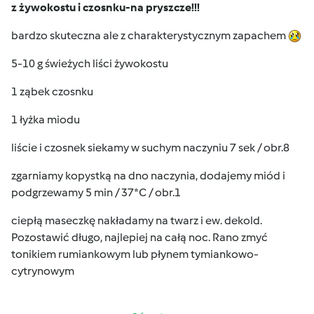
z żywokostu i czosnku-na pryszcze!!!
bardzo skuteczna ale z charakterystycznym zapachem
5-10 g świeżych liści żywokostu
1 ząbek czosnku
1 łyżka miodu
liście i czosnek siekamy w suchym naczyniu 7 sek / obr.8
zgarniamy kopystką na dno naczynia, dodajemy miód i
podgrzewamy 5 min / 37*C / obr.1
ciepłą maseczkę nakładamy na twarz i ew. dekold.
Pozostawić długo, najlepiej na całą noc. Rano zmyć
tonikiem rumiankowym lub płynem tymiankowo-
cytrynowym