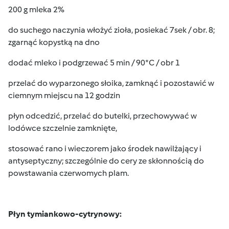
200 g mleka 2%
do suchego naczynia włożyć zioła, posiekać 7sek / obr. 8;
zgarnąć kopystką na dno
dodać mleko i podgrzewać 5 min / 90*C / obr 1
przelać do wyparzonego słoika, zamknąć i pozostawić w
ciemnym miejscu na 12 godzin
płyn odcedzić, przelać do butelki, przechowywać w
lodówce szczelnie zamknięte,
stosować rano i wieczorem jako środek nawilżający i
antyseptyczny; szczególnie do cery ze skłonnością do
powstawania czerwomych plam.
Płyn tymiankowo-cytrynowy: