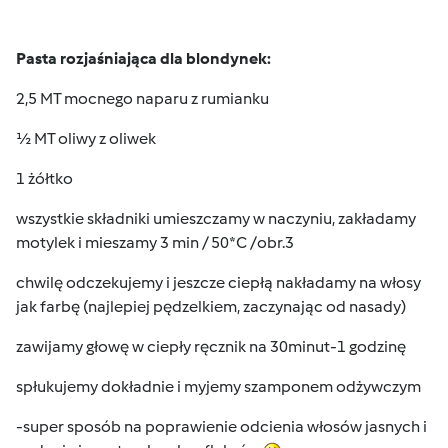
Pasta rozjaśniająca dla blondynek:
2,5 MT mocnego naparu z rumianku
½ MT oliwy z oliwek
1 żółtko
wszystkie składniki umieszczamy w naczyniu, zakładamy
motylek i mieszamy 3 min / 50*C /obr.3
chwilę odczekujemy i jeszcze ciepłą nakładamy na włosy
jak farbę (najlepiej pędzelkiem, zaczynając od nasady)
zawijamy głowę w ciepły ręcznik na 30minut-1 godzinę
spłukujemy dokładnie i myjemy szamponem odżywczym
-super sposób na poprawienie odcienia włosów jasnych i