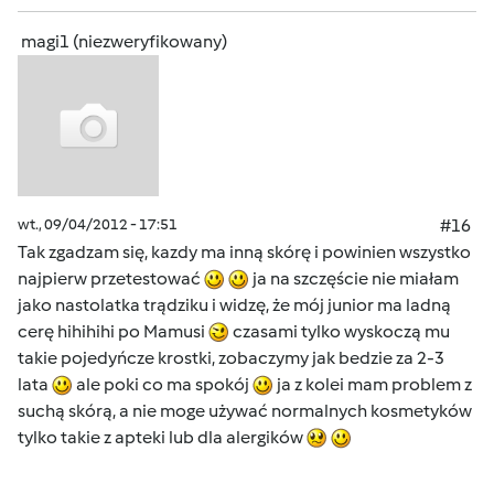
magi1 (niezweryfikowany)
wt., 09/04/2012 - 17:51
#16
Tak zgadzam się, kazdy ma inną skórę i powinien wszystko
najpierw przetestować
ja na szczęście nie miałam
jako nastolatka trądziku i widzę, że mój junior ma ladną
cerę hihihihi po Mamusi
czasami tylko wyskoczą mu
takie pojedyńcze krostki, zobaczymy jak bedzie za 2-3
lata
ale poki co ma spokój
ja z kolei mam problem z
suchą skórą, a nie moge używać normalnych kosmetyków
tylko takie z apteki lub dla alergików