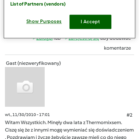
VaryForte Premium Plus
List of Partners (vendors)
Show Purposes
I Accept
Góra strony
Zaloguj
lub
zarejestruj się
aby dodawać
komentarze
Gast (niezweryfikowany)
wt., 11/30/2010 - 17:01
#2
Witam Wszystkich. Minęły dwa lata z Thermomixsem.
Ciszę się że z innymi mogę wymieniać się doświadczeniem
. Pozdrawiam i życzę żebyście zawsze mieli co do niego