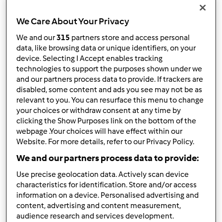
Wyników na stronę:
10
We Care About Your Privacy
We and our
315
partners store and access personal
data, like browsing data or unique identifiers, on your
device. Selecting I Accept enables tracking
Szybka odpowiedź
3 |
Ostatni wpis
technologies to support the purposes shown under we
and our partners process data to provide. If trackers are
epsomka
disabled, some content and ads you see may not be as
(niezweryfikowany)
relevant to you. You can resurface this menu to change
your choices or withdraw consent at any time by
clicking the Show Purposes link on the bottom of the
webpage .Your choices will have effect within our
Website. For more details, refer to our Privacy Policy.
We and our partners process data to provide:
Use precise geolocation data. Actively scan device
śr., 03/18/2020 - 12:46
#1
characteristics for identification. Store and/or access
Cześć! Co u was? Jak Wam mija dzień?
information on a device. Personalised advertising and
-----------------
content, advertising and content measurement,
audience research and services development.