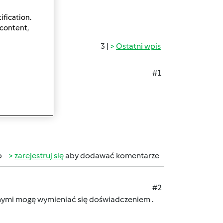
ification.
 content,
3 |
Ostatni wpis
#1
b
zarejestruj się
aby dodawać komentarze
#2
innymi mogę wymieniać się doświadczeniem .