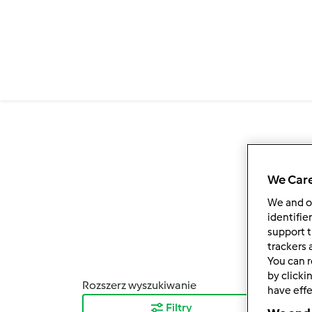
Przejdź do treści
We Care
We and 
identifie
support t
trackers 
You can r
by clicki
Rozszerz wyszukiwanie
Sortuj
have effe
Filtry
Najn