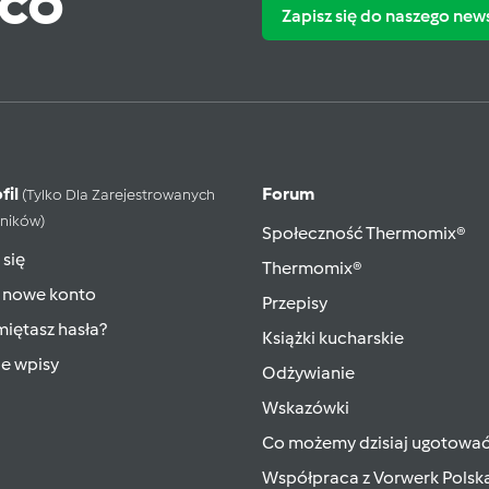
ąco
Zapisz się do naszego new
fil
Forum
(tylko Dla Zarejestrowanych
ników)
Społeczność Thermomix®
 się
Thermomix®
 nowe konto
Przepisy
iętasz hasła?
Książki kucharskie
ie wpisy
Odżywianie
Wskazówki
Co możemy dzisiaj ugotowa
Współpraca z Vorwerk Polsk