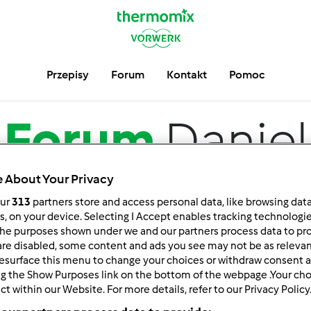
Przepisy
Forum
Kontakt
Pomoc
Forum
Daniel
 About Your Privacy
our
313
partners store and access personal data, like browsing dat
rs, on your device. Selecting I Accept enables tracking technologi
he purposes shown under we and our partners process data to prov
are disabled, some content and ads you see may not be as relevan
esurface this menu to change your choices or withdraw consent a
ng the Show Purposes link on the bottom of the webpage .Your choi
 po:
Wyników na stronę:
ct within our Website. For more details, refer to our Privacy Policy
owsze wyniki
10