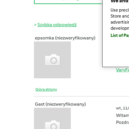
We and 
Use preci
Store and
advertis
Szybka odpowiedź
develop
List of P
epsomka (niezweryfikowany)
śr., 03
Cześć!
------
VaryF
Góra strony
Gast (niezweryfikowany)
wt., 11
Witam 
Pozdra