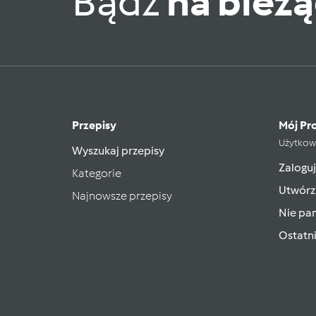
Bądź
na bież
Przepisy
Mój Pro
Użytkow
Wyszukaj przepisy
Zaloguj
Kategorie
Utwórz
Najnowsze przepisy
Nie pam
Ostatn