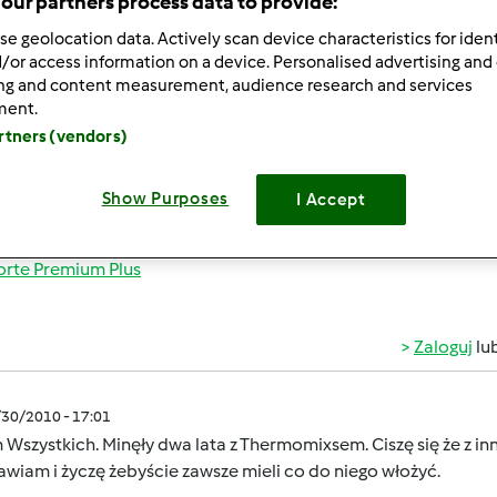
our partners process data to provide:
se geolocation data. Actively scan device characteristics for ident
/or access information on a device. Personalised advertising and
ing and content measurement, audience research and services
ment.
artners (vendors)
/18/2020 - 12:46
 Co u was? Jak Wam mija dzień?
Show Purposes
I Accept
-----------
orte Premium Plus
Zaloguj
lu
/30/2010 - 17:01
Wszystkich. Minęły dwa lata z Thermomixsem. Ciszę się że z 
wiam i życzę żebyście zawsze mieli co do niego włożyć.