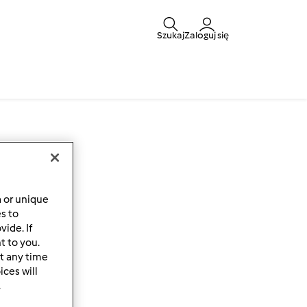
Szukaj
Zaloguj się
a or unique
es to
ide. If
t to you.
t any time
ces will
.