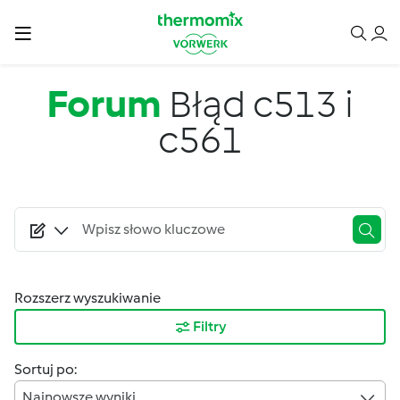
Przejdź do treści
Forum
Błąd c513 i
c561
Rozszerz wyszukiwanie
Filtry
Sortuj po:
Najnowsze wyniki