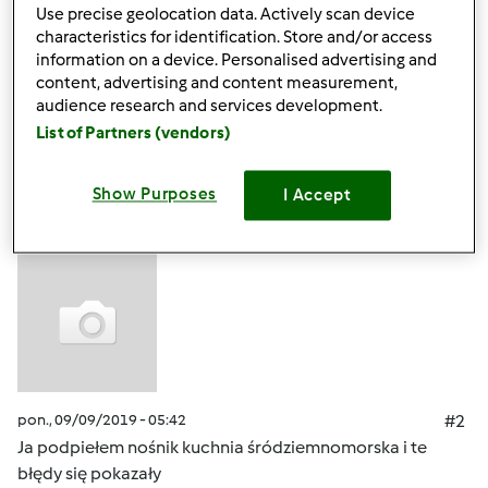
co mam zrobić ?
Use precise geolocation data. Actively scan device
characteristics for identification. Store and/or access
information on a device. Personalised advertising and
Góra strony
content, advertising and content measurement,
audience research and services development.
Zaloguj
lub
zarejestruj się
aby dodawać
List of Partners (vendors)
komentarze
Show Purposes
I Accept
Johny36
(niezweryfikowany)
pon., 09/09/2019 - 05:42
#2
Ja podpiełem nośnik kuchnia śródziemnomorska i te
błędy się pokazały