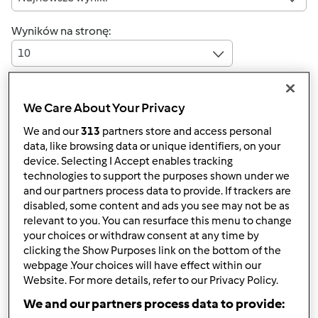
Wyników na stronę:
10
We Care About Your Privacy
Szybka odpowiedź
4 |
Ostatni wpis
We and our
313
partners store and access personal
data, like browsing data or unique identifiers, on your
Mariola Bledzka
device. Selecting I Accept enables tracking
(niezweryfikowany)
technologies to support the purposes shown under we
and our partners process data to provide. If trackers are
disabled, some content and ads you see may not be as
relevant to you. You can resurface this menu to change
your choices or withdraw consent at any time by
clicking the Show Purposes link on the bottom of the
webpage .Your choices will have effect within our
Website. For more details, refer to our Privacy Policy.
ndz., 12/22/2019 - 17:41
#1
Jak włączyłam termomix TM6 to wyskoczyło mi błądC519
We and our partners process data to provide: